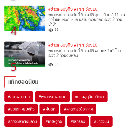
#ข่าวเศรษฐกิจ
#TNN ช่อง16
พยากรณ์อากาศวันนี้ 8 ส.ค.69 อุตุฯ เตือน 8-11 ส.ค
ทั่วไทยฝนหนัก เหนือ อีสาน ตะวันออก ระวังน้ำท่วม-
น้ำป่า
4
53
#ข่าวเศรษฐกิจ
#TNN ช่อง16
พยากรณ์อากาศวันนี้ 8 ส.ค.69 ฝนตกหนักทั่วไทย
ระวังน้ำท่วมฉับพลัน
5
66
แท็กยอดนิยม
#
สภาพอากาศ
#
พยากรณ์อากาศ
#
กรมอุตุนิยมวิทยา
#
ย่อโลกเศรษฐกิจ
#
ฝนตก
#
คาดการณ์อากาศ
#
การตลาดเงินล้าน
#
เศรษฐกิจ
#
โลกร้อน
#
ข่าววันนี้