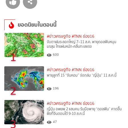
ยอดนิยมในตอนนี้
#ข่าวเศรษฐกิจ
#TNN ช่อง16
จับตาฝนระลอกใหญ่ 7–11 ส.ค. พายุดอลฟินหนุน
มรสุม ไทยฝนหนัก-คลื่นทะเลแรง
1
600
#ข่าวเศรษฐกิจ
#TNN ช่อง16
พายุลูกที่ 15 “จันหอม” จ่อถล่ม “ญี่ปุ่น” 11 ส.ค.นี้
2
196
#ข่าวเศรษฐกิจ
#TNN ช่อง16
ญี่ปุ่น อพยพ 2 แสนคน รับมือพายุ “ดอลฟิน” คาดขึ้น
ฝั่งที่จีนตอนใต้ 9-10 ส.ค.นี้
3
47