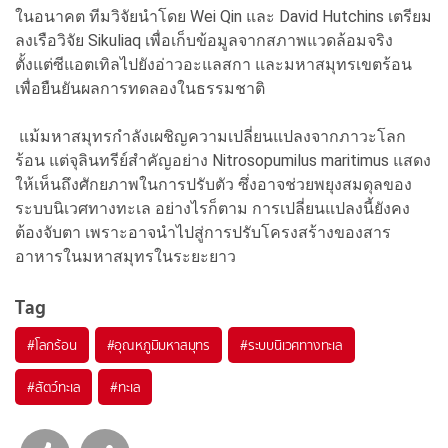
ในอนาคต ทีมวิจัยนำโดย Wei Qin และ David Hutchins เตรียม
ลงเรือวิจัย Sikuliaq เพื่อเก็บข้อมูลจากสภาพแวดล้อมจริง
ตั้งแต่ซีแอตเทิลไปยังอ่าวอะแลสกา และมหาสมุทรเขตร้อน
เพื่อยืนยันผลการทดลองในธรรมชาติ
แม้มหาสมุทรกำลังเผชิญความเปลี่ยนแปลงจากภาวะโลก
ร้อน แต่จุลินทรีย์สำคัญอย่าง Nitrosopumilus maritimus แสดง
ให้เห็นถึงศักยภาพในการปรับตัว ซึ่งอาจช่วยพยุงสมดุลของ
ระบบนิเวศทางทะเล อย่างไรก็ตาม การเปลี่ยนแปลงนี้ยังคง
ต้องจับตา เพราะอาจนำไปสู่การปรับโครงสร้างของสาร
อาหารในมหาสมุทรในระยะยาว
Tag
#
โลกร้อน
#
อุณหภูมิมหาสมุทร
#
ระบบนิเวศทางทะเล
#
สัตว์ทะเล
#
ทะเล