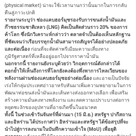
(physical market) น่าจะใช้เวลานานกว่านั้นมากในการกลับ
คืนสู่ภาวะปกติ
รายงานระบุว่า ช่องแคบฮอร์มุซรองรับการขนส่งน้ำมันและ
ก๊าซธรรมชาติเหลว (LNG) คิดเป็นสัดส่วนราว 20% ของการ
ค้าโลก ซึ่งนักวิเคราะห์กล่าวว่า ตลาดจำเป็นต้องเห็นหลักฐาน
ที่ชัดเจนว่าเรือบรรทุกน้ำมันสามารถสัญจรได้อย่างปลอดภัย
และต่อเนื่อง
ก่อนที่จะตัดค่าพรีเมียมความเสี่ยงทาง
ภูมิรัฐศาสตร์ที่เหลืออยู่ออกไปจากราคาน้ำมัน
นอกจากนี้ รายงานยังระบุด้วยว่า วิกฤตการณ์ดังกล่าวได้
ตอกย้ำให้เห็นถึงการที่โลกยังคงต้องพึ่งพาการไหลเวียนของ
พลังงานผ่านช่องแคบฮอร์มุซอย่างต่อเนื่อง
และอาจเป็นปัจจัย
เร่งให้กลุ่มประเทศอ่าวอาหรับหันมาเพิ่มความพยายามในการ
พัฒนาท่อขนส่งน้ำมันและเส้นทางส่งออกทางเลือก เพื่อเสริม
สร้างความมั่นคงทางพลังงาน และลดความเปราะบางต่อการ
หยุดชะงักของอุปทานที่อาจเกิดขึ้นในอนาคต
ทั้งนี้ ในช่วงเช้าวันจันทร์ที่ผ่านมา (15 มิ.ย.) สหรัฐฯ ปากีสถาน
และอิหร่าน ได้ประกาศว่า อิหร่านและสหรัฐฯ ได้ข้อสรุปที่จะ
นำไปสู่การลงนามในบันทึกความเข้าใจ (MoU) เพื่อยุติ