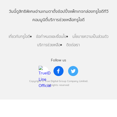
วันนี้
ดู
สิทธิพิเศษ
อ่าน
เกม
ตาตั้ง
ช้อปปิ้ง
แพ็กเกจ
กล่องทรูไอดีทีวี
คอมมูนิตี้
บริการช่วยเหลือทรูไอดี
เกี่ยวกับทรูไอดี
ข้อกำหนดและเงื่อนไข
นโยบายความเป็นส่วนตัว
บริการช่วยเหลือ
ติดต่อเรา
Follow us
Copyright © True Digital Group Company Limited.
All rights reserved