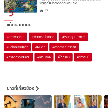
พายุลูกใหม่อาจก่อตัวปลาย ส.ค.
5
43
แท็กยอดนิยม
#
สภาพอากาศ
#
พยากรณ์อากาศ
#
กรมอุตุนิยมวิทยา
#
ย่อโลกเศรษฐกิจ
#
ฝนตก
#
คาดการณ์อากาศ
#
การตลาดเงินล้าน
#
เศรษฐกิจ
#
โลกร้อน
#
ข่าววันนี้
ข่าวที่เกี่ยวข้อง