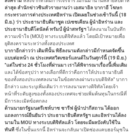
สงคราม
หลังจากที่ได้มีการเจรจาร่วมกันมานานหลายสัปดาห์
ล่าสุด สำนักข่าวซินหัวรายงานว่า เอสมาอิล บากาอี โฆษก
กระทรวงการต่างประเทศอิหร่าน เปิดเผยในช่วงเช้าวันนี้ (18
มิ.ย.) ว่า ประธานาธิบดีมาซูด เปเซชเคียน ผู้นำอิหร่าน และ
ประธานาธิบดีโดนัลด์ ทรัมป์ ผู้นำสหรัฐฯ
ได้ลงนามในบันทึก
ความเข้าใจ (MOU) ทางระบบดิจิทัลแล้ว โดยมีเป้าหมายเพื่อ
ยุติสงครามระหว่างทั้งสองประเทศ
บากาอีกล่าวว่า เดิมทีนั้น พิธีลงนามดังกล่าวมีกำหนดจัดขึ้น
แบบต่อหน้า ณ ประเทศสวิตเซอร์แลนด์ในวันศุกร์นี้ (19 มิ.ย.)
"แต่ในช่วง 24 ชั่วโมงที่ผ่านมา เราได้พิจารณาเรื่องนี้เพิ่มเติม
และได้ข้อสรุปว่า ทางเลือกที่ดีกว่าคือการให้ประธานาธิบดี
ของทั้งสองประเทศลงนามในข้อตกลงผ่านระบบดิจิทัล" บากา
อีกล่าว และระบุเพิ่มเติมว่า การลงนามทางดิจิทัลโดยเจ้า
หน้าที่ระดับสูงของทั้งสองประเทศจะช่วยเพิ่มต้นทุนในกรณีที่
มีการละเมิดข้อตกลง
ด้านนายกรัฐมนตรีเชห์บาซ ชารีฟ ผู้นำปากีสถาน ได้ออก
แถลงการณ์ยืนยันว่า ประธานาธิบดีสหรัฐฯ และอิหร่านได้ลง
นามใน MOU ทางระบบดิจิทัลแล้ว โดยจะมีผลบังคับใช้ใน
ทันที
ซึ่งในขั้นแรกนี้ อิหร่านจะกลับมาเปิดช่องแคบฮอร์มุซใน