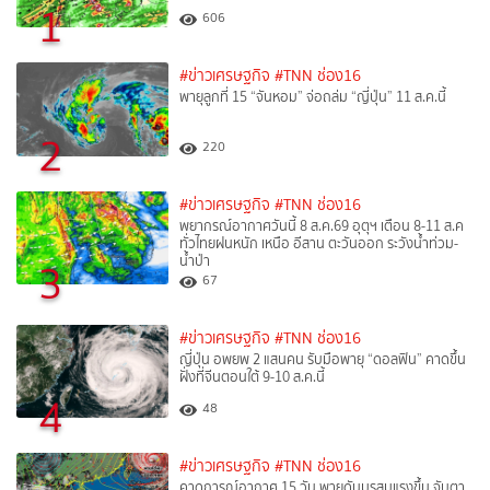
1
606
#ข่าวเศรษฐกิจ
#TNN ช่อง16
พายุลูกที่ 15 “จันหอม” จ่อถล่ม “ญี่ปุ่น” 11 ส.ค.นี้
2
220
#ข่าวเศรษฐกิจ
#TNN ช่อง16
พยากรณ์อากาศวันนี้ 8 ส.ค.69 อุตุฯ เตือน 8-11 ส.ค
ทั่วไทยฝนหนัก เหนือ อีสาน ตะวันออก ระวังน้ำท่วม-
น้ำป่า
3
67
#ข่าวเศรษฐกิจ
#TNN ช่อง16
ญี่ปุ่น อพยพ 2 แสนคน รับมือพายุ “ดอลฟิน” คาดขึ้น
ฝั่งที่จีนตอนใต้ 9-10 ส.ค.นี้
4
48
#ข่าวเศรษฐกิจ
#TNN ช่อง16
คาดการณ์อากาศ 15 วัน พายุดันมรสุมแรงขึ้น จับตา