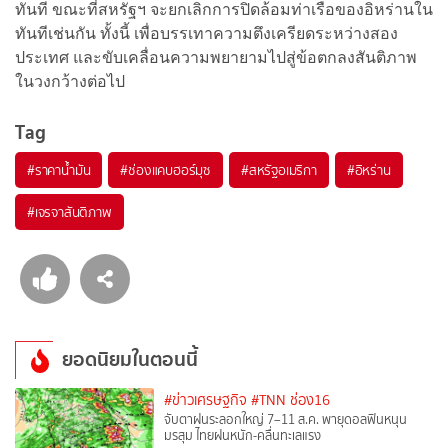
ทันที ขณะที่สหรัฐฯ จะยกเลิกการปิดล้อมท่าเรือของอิหร่านใน
ทันทีเช่นกัน ทั้งนี้ เพื่อบรรเทาความตึงเครียดระหว่างสอง
ประเทศ และขับเคลื่อนความพยายามไปสู่ข้อตกลงสันติภาพ
ในวงกว้างต่อไป
Tag
#
ราคาน้ำมัน
#
ช่องแคบฮอร์มุซ
#
สหรัฐอเมริกา
#
อิหร่าน
#
เจรจาสันติภาพ
ยอดนิยมในตอนนี้
#ข่าวเศรษฐกิจ
#TNN ช่อง16
จับตาฝนระลอกใหญ่ 7–11 ส.ค. พายุดอลฟินหนุน
มรสุม ไทยฝนหนัก-คลื่นทะเลแรง