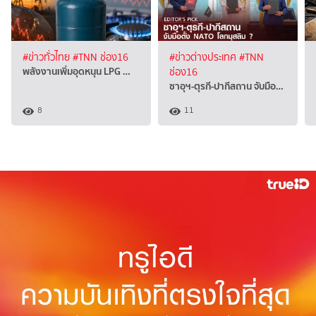
#ข่าวทั่วไทย
#TNN ช่อง16
#ข่าวต่างประเทศ
#TNN
พลังงานเพิ่มอุดหนุน LPG …
ช่อง16
ซาอุฯ-ตุรกี-ปากีสถาน จับมือ…
8
11