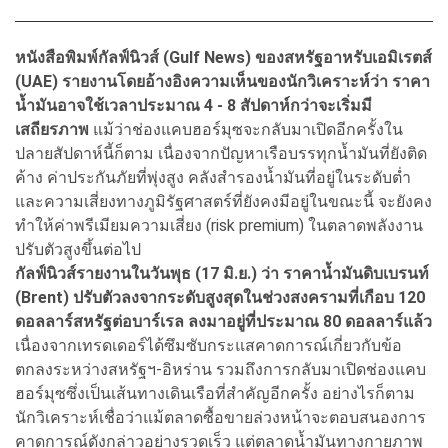
หนังสือพิมพ์กัลฟ์นิวส์ (Gulf News) ของสหรัฐอาหรับเอมิเรตส์
(UAE) รายงานโดยอ้างอิงความเห็นของนักวิเคราะห์ว่า ราคา
น้ำมันอาจใช้เวลาประมาณ 4 - 8 สัปดาห์กว่าจะเริ่มมี
เสถียรภาพ
แม้ว่าช่องแคบฮอร์มุซจะกลับมาเปิดอีกครั้งใน
ปลายสัปดาห์นี้ก็ตาม เนื่องจากปัญหาเรือบรรทุกน้ำมันที่ยังติด
ค้าง ค่าประกันภัยที่พุ่งสูง คลังสำรองน้ำมันที่อยู่ในระดับต่ำ
และความเสี่ยงทางภูมิรัฐศาสตร์ที่ยังคงมีอยู่ในขณะนี้ จะยังคง
ทำให้ค่าพรีเมียมความเสี่ยง (risk premium) ในตลาดพลังงาน
ปรับตัวสูงขึ้นต่อไป
กัลฟ์นิวส์รายงานในวันพุธ (17 มิ.ย.) ว่า ราคาน้ำมันดิบเบรนท์
(Brent) ปรับตัวลงจากระดับสูงสุดในช่วงสงครามที่เกือบ 120
ดอลลาร์สหรัฐต่อบาร์เรล ลงมาอยู่ที่ประมาณ 80 ดอลลาร์แล้ว
เนื่องจากเทรดเดอร์ได้ซึมซับกระแสคาดการณ์เกี่ยวกับข้อ
ตกลงระหว่างสหรัฐฯ-อิหร่าน รวมถึงการกลับมาเปิดช่องแคบ
ฮอร์มุซซึ่งเป็นเส้นทางเดินเรือที่สำคัญอีกครั้ง อย่างไรก็ตาม
นักวิเคราะห์เชื่อว่าแม้ตลาดซื้อขายล่วงหน้าจะตอบสนองการ
คาดการณ์ดังกล่าวอย่างรวดเร็ว แต่ตลาดน้ำมันทางกายภาพ