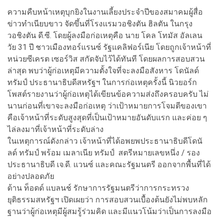
ความคืบหน้าเหตุบุกยิงในงานเลี้ยงประจำปีของสมาคมผู้สื่อ
ข่าวทำเนียบขาว จัดขึ้นที่โรงแรมวอชิงตัน ฮิลตัน ในกรุง
วอชิงตัน ดี.ซี. โดยผู้ลงมือก่อเหตุคือ นาย โคล โทมัส อัลเลน
วัย 31 ปี ชาวเมืองทอร์แรนซ์ รัฐแคลิฟอร์เนีย โดยถูกเจ้าหน้าที่
หน่วยซีเครต เซอร์วิส สกัดจับไว้ได้ทันที โดยผลการสอบสวน
ล่าสุด พบว่าผู้ก่อเหตุมีความตั้งใจที่จะลงมือสังหาร โดนัลด์
ทรัมป์ ประธานาธิบดีสหรัฐฯ ในการก่อเหตุครั้งนี้ นิวยอร์ก
โพสต์รายงานว่าผู้ก่อเหตุได้เขียนข้อความส่งถึงครอบครับ ไม่
นานก่อนที่เขาจะลงมือก่อเหตุ ว่าเป้าหมายการโจมตีของเขา
คือเจ้าหน้าที่ระดับสูงสุดที่เป็นเป้าหมายอันดับแรก และค่อย ๆ
ไล่ลงมาที่เจ้าหน้าที่ระดับล่าง
ในเหตุการณ์ดังกล่าว เจ้าหน้าที่ได้อพยพประธานาธิบดีโดนั
ลด์ ทรัมป์ พร้อม เมลาเนีย ทรัมป์ สตรีหมายเลขหนึ่ง / รอง
ประธานาธิบดี เจ.ดี. แวนซ์ และคณะรัฐมนตรี ออกจากพื้นที่ได้
อย่างปลอดภัย
ด้าน ท็อดด์ แบลนช์ รักษาการรัฐมนตรีว่าการกระทรวง
ยุติธรรมสหรัฐฯ เปิดเผยว่า การสอบสวนเบื้องต้นยังไม่พบหลัก
ฐานว่าผู้ก่อเหตุมีผู้สมรู้ร่วมคิด และมีแนวโน้มว่าเป็นการลงมือ