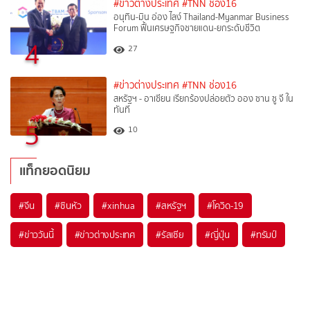
#ข่าวต่างประเทศ
#TNN ช่อง16
อนุทิน-มิน อ่อง ไลง์ Thailand-Myanmar Business
Forum ฟื้นเศรษฐกิจชายแดน-ยกระดับชีวิต
4
27
#ข่าวต่างประเทศ
#TNN ช่อง16
สหรัฐฯ - อาเซียน เรียกร้องปล่อยตัว ออง ซาน ซู จี ใน
ทันที
5
10
แท็กยอดนิยม
#
จีน
#
ซินหัว
#
xinhua
#
สหรัฐฯ
#
โควิด-19
#
ข่าววันนี้
#
ข่าวต่างประเทศ
#
รัสเซีย
#
ญี่ปุ่น
#
ทรัมป์