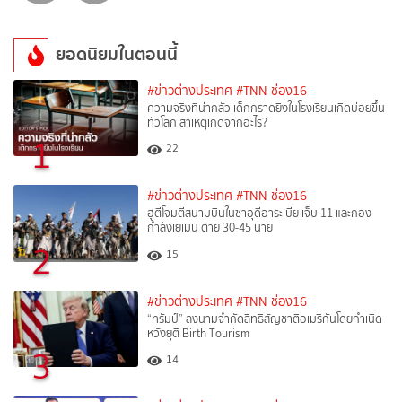
ยอดนิยมในตอนนี้
#ข่าวต่างประเทศ
#TNN ช่อง16
ความจริงที่น่ากลัว เด็กกราดยิงในโรงเรียนเกิดบ่อยขึ้น
ทั่วโลก สาเหตุเกิดจากอะไร?
1
22
#ข่าวต่างประเทศ
#TNN ช่อง16
ฮูตีโจมตีสนามบินในซาอุดีอาระเบีย เจ็บ 11 และกอง
กำลังเยเมน ตาย 30-45 นาย
2
15
#ข่าวต่างประเทศ
#TNN ช่อง16
“ทรัมป์” ลงนามจำกัดสิทธิสัญชาติอเมริกันโดยกำเนิด
หวังยุติ Birth Tourism
3
14