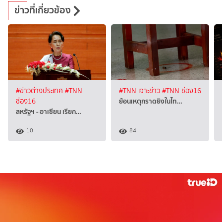
ข่าวที่เกี่ยวข้อง
#ข่าวต่างประเทศ
#TNN
#TNN เจาะข่าว
#TNN ช่อง16
ย้อนเหตุกราดยิงในไท…
ช่อง16
สหรัฐฯ - อาเซียน เรียก…
10
84