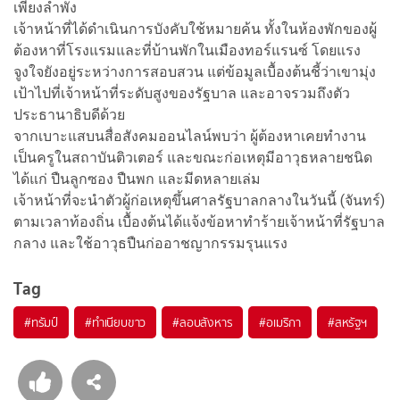
เพียงลำพัง
เจ้าหน้าที่ได้ดำเนินการบังคับใช้หมายค้น ทั้งในห้องพักของผู้
ต้องหาที่โรงแรมและที่บ้านพักในเมืองทอร์แรนซ์ โดยแรง
จูงใจยังอยู่ระหว่างการสอบสวน แต่ข้อมูลเบื้องต้นชี้ว่าเขามุ่ง
เป้าไปที่เจ้าหน้าที่ระดับสูงของรัฐบาล และอาจรวมถึงตัว
ประธานาธิบดีด้วย
จากเบาะแสบนสื่อสังคมออนไลน์พบว่า ผู้ต้องหาเคยทำงาน
เป็นครูในสถาบันติวเตอร์ และขณะก่อเหตุมีอาวุธหลายชนิด
ได้แก่ ปืนลูกซอง ปืนพก และมีดหลายเล่ม
เจ้าหน้าที่จะนำตัวผู้ก่อเหตุขึ้นศาลรัฐบาลกลางในวันนี้ (จันทร์)
ตามเวลาท้องถิ่น เบื้องต้นได้แจ้งข้อหาทำร้ายเจ้าหน้าที่รัฐบาล
กลาง และใช้อาวุธปืนก่ออาชญากรรมรุนแรง
Tag
#
ทรัมป์
#
ทำเนียบขาว
#
ลอบสังหาร
#
อเมริกา
#
สหรัฐฯ