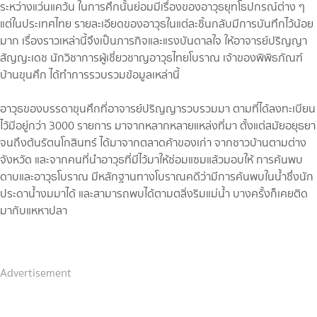
ระหว่างแว่นแคว้น ในการศึกนั้นย่อมมีเรื่องของอาวุธยุทโธปกรณ์ต่าง ๆ
แต่ในประเทศไทย รายละเอียดของอาวุธในแต่ละชิ้นกลับมีการบันทึกไว้น้อย
มาก เรื่องราวเหล่านี้จึงเป็นภารกิจและแรงบันดาลใจ ให้อาจารย์ปริญญา
สัญญะเดช นักวิชาการผู้เชี่ยวชาญอาวุธไทยโบราณ เจ้าของพิพิธภัณฑ์
บ้านขุนศึก ได้ทำการรวบรวมข้อมูลเหล่านี้
อาวุธของบรรดาขุนศึกที่อาจารย์ปริญญารวบรวมมา ตามที่ได้ลงทะเบียน
ไว้มีอยู่กว่า 3000 รายการ มาจากหลากหลายแหล่งที่มา ตั้งแต่สมัยอยุธยา
จนถึงต้นรัตนโกสินทร์ ได้มาจากตลาดค้าของเก่า จากชาวบ้านตามต่าง
จังหวัด และจากคนที่นำอาวุธที่มีไว้มาให้ซ่อมแซมแล้วมอบให้ การค้นพบ
ดาบและอาวุธโบราณ มีหลักฐานทางโบราณคดีว่ามีการค้นพบในน้ำซึ่งนัก
ประดาน้ำงมมาได้ และสามารถพบได้ตามตลิ่งริมแม่น้ำ บางครั้งก็เคยติด
มากับแหหาปลา
Advertisement