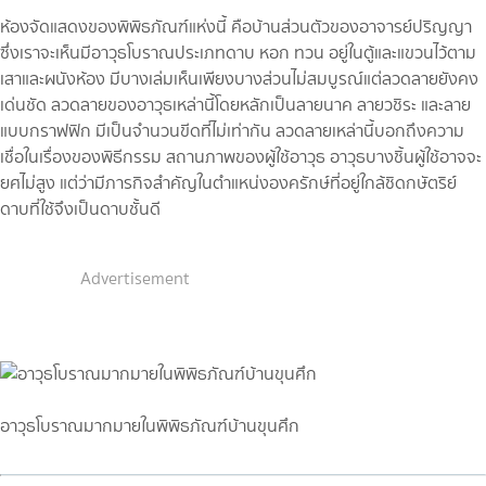
ห้องจัดแสดงของพิพิธภัณฑ์แห่งนี้ คือบ้านส่วนตัวของอาจารย์ปริญญา
ซึ่งเราจะเห็นมีอาวุธโบราณประเภทดาบ หอก ทวน อยู่ในตู้และแขวนไว้ตาม
เสาและผนังห้อง มีบางเล่มเห็นเพียงบางส่วนไม่สมบูรณ์แต่ลวดลายยังคง
เด่นชัด ลวดลายของอาวุธเหล่านี้โดยหลักเป็นลายนาค ลายวชิระ และลาย
แบบกราฟฟิก มีเป็นจำนวนขีดที่ไม่เท่ากัน ลวดลายเหล่านี้บอกถึงความ
เชื่อในเรื่องของพิธีกรรม สถานภาพของผู้ใช้อาวุธ อาวุธบางชิ้นผู้ใช้อาจจะ
ยศไม่สูง แต่ว่ามีภารกิจสำคัญในตำแหน่งองครักษ์ที่อยู่ใกล้ชิดกษัตริย์
ดาบที่ใช้จึงเป็นดาบชั้นดี
Advertisement
อาวุธโบราณมากมายในพิพิธภัณฑ์บ้านขุนศึก