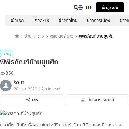
TH
เข้าสู่ระบบ
หน้าแรก
โควิด-19
ข่าวทั่วไทย
ข่าวการเมือง
ข่าว
อ่าน
ข่าว
ครีเอเตอร์ ข่าว
พิพิธภัณฑ์บ้านขุนศึก
ความรู้
พิพิธภัณฑ์บ้านขุนศึก
358
รัตนา
|
28 เม.ย. 2020
2 min read
แจ้งตรวจสอบ
แชร์
เวลาที่เรานึกถึงเรื่องราวในประวัติศาสตร์ มักจะมีเรื่องของศึกสงคราม