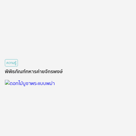
ความรู้
พิพิธภัณฑ์ทหารค่ายจักรพงษ์