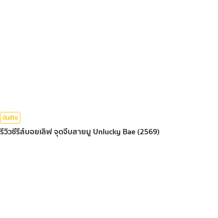
บันเทิง
รีวิวซีรีส์บอยเลิฟ จุดจีบสายมู Unlucky Bae (2569)
080*******
08 ส.ค. 2026