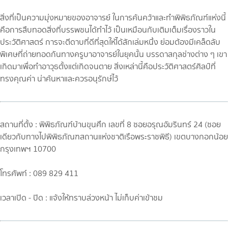
สิ่งที่เป็นความมุ่งหมายของอาจารย์ ในการค้นคว้าและทำพิพิธภัณฑ์แห่งนี้
คือการสืบทอดสิ่งที่บรรพชนได้ทำไว้ เป็นเหมือนกับเติมเต็มเรื่องราวใน
ประวัติศาสตร์ การจะตีดาบที่ดีที่สุดให้ได้สักเล่มหนึ่ง ย่อมต้องมีเคล็ดลับ
พิเศษที่ถ่ายทอดกันทางครูบาอาจารย์ในยุคนั้น บรรดาสกุลช่างต่าง ๆ เขา
เกิดมาเพื่อทำอาวุธตั้งแต่เกิดจนตาย สิ่งเหล่านี้คือประวัติศาสตร์ศิลป์ที่
ทรงคุณค่า น่าค้นหาและควรอนุรักษ์ไว้
สถานที่ตั้ง : พิพิธภัณฑ์บ้านขุนศึก เลขที่ 8 ซอยอรุณอัมรินทร์ 24 (ซอย
เดียวกับทางไปพิพิธภัณฑสถานแห่งชาติเรือพระราชพิธี) เขตบางกอกน้อย
กรุงเทพฯ 10700
โทรศัพท์ : 089 829 411
เวลาเปิด - ปิด : แจ้งให้ทราบล่วงหน้า ไม่เก็บค่าเข้าชม