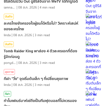
ซีรีส์ดีไม่มีวัน Out ดูซีรีส์จีนจาก WeTV ได้ที่ทรูไอดี
iamnan23
|
08 ส.ค. 2026
|
4
min read
บันเทิง
ละครไทยยังครองใจผู้ชมได้หรือไม่? วิเคราะห์เสน่ห์
ของละครไทย
linda
|
08 ส.ค. 2026
|
3
min read
บันเทิง
Tomb Raider King พาส่อง 4 ตัวละครเอกที่ต้อง
รู้จักก่อนดู
ponydiary
|
08 ส.ค. 2026
|
3
min read
สุขภาพ
กีฬา "วิ่ง" จุดเริ่มต้นเล็ก ๆ ที่เปลี่ยนสุขภาพ
linda
|
08 ส.ค. 2026
|
3
min read
กีฬา
ทำไมเฟเนร์บาห์เช่ถึงเป็นทีมฟุตบอลที่ไม่ควรมอง