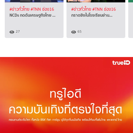
#ข่าวทั่วไทย
#TNN ช่อง16
#ข่าวทั่วไทย
#TNN ช่อง16
NCDs กดดันเศรษฐกิจไทย …
กราดยิงในโรงเรียนย่าน…
27
65