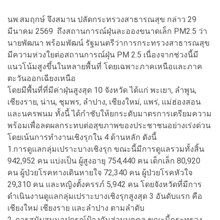
นพ.สมฤกษ์ จึงสมาน ปลัดกระทรวงสาธารณสุข กล่าว 29
มีนาคม 2569 ถึงสถานการณ์ฝุ่นละอองขนาดเล็ก PM2.5 ว่า
นายพัฒนา พร้อมพัฒน์ รัฐมนตรีว่าการกระทรวงสาธารณสุข
มีความห่วงใยต่อสถานการณ์ฝุ่น PM 2.5 เนื่องจากช่วงนี้มี
แนวโน้มสูงขึ้นในหลายพื้นที่ โดยเฉพาะภาคเหนือและภาค
ตะวันออกเฉียงเหนือ
โดยมีพื้นที่ที่มีค่าฝุ่นสูงสุด 10 จังหวัด ได้แก่ พะเยา, ลำพูน,
เชียงราย, น่าน, ชุมพร, ลำปาง, เชียงใหม่, แพร่, แม่ฮ่องสอน
และนครพนม ทั้งนี้ ได้กำชับให้ยกระดับมาตรการเตรียมความ
พร้อมเพื่อลดผลกระทบต่อสุขภาพของประชาชนอย่างเร่งด่วน
โดยเน้นการทำงานเชิงรุกใน 4 ด้านหลัก ดังนี้
1.การดูแลกลุ่มเปราะบางเชิงรุก ขณะนี้มีการดูแลรวมทั้งสิ้น
942,952 คน แบ่งเป็น ผู้สูงอายุ 754,440 คน เด็กเล็ก 80,920
คน ผู้ป่วยโรคทางเดินหายใจ 72,340 คน ผู้ป่วยโรคหัวใจ
29,310 คน และหญิงตั้งครรภ์ 5,942 คน โดยจังหวัดที่มีการ
ดำเนินงานดูแลกลุ่มเปราะบางเชิงรุกสูงสุด 3 อันดับแรก คือ
เชียงใหม่ เชียงราย และลำปาง ตามลำดับ
2. การสนับสนุนอุปกรณ์ป้องกันส่วนบุคคล ขณะนี้กระทรวง