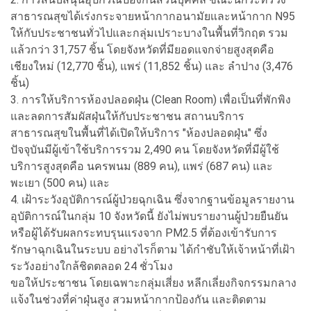
สาธารณสุขได้เร่งกระจายหน้ากากอนามัยและหน้ากาก N95
ให้กับประชาชนทั่วไปและกลุ่มเปราะบางในพื้นที่วิกฤต รวม
แล้วกว่า 31,757 ชิ้น โดยจังหวัดที่มียอดแจกจ่ายสูงสุดคือ
เชียงใหม่ (12,770 ชิ้น), แพร่ (11,852 ชิ้น) และ ลำปาง (3,476
ชิ้น)
3. การให้บริการห้องปลอดฝุ่น (Clean Room) เพื่อเป็นที่พักพิง
และลดการสัมผัสฝุ่นให้กับประชาชน สถานบริการ
สาธารณสุขในพื้นที่ได้เปิดให้บริการ "ห้องปลอดฝุ่น" ซึ่ง
ปัจจุบันมีผู้เข้าใช้บริการรวม 2,490 คน โดยจังหวัดที่มีผู้ใช้
บริการสูงสุดคือ นครพนม (889 คน), แพร่ (687 คน) และ
พะเยา (500 คน) และ
4. เฝ้าระวังอุบัติการณ์ผู้ป่วยฉุกเฉิน ซึ่งจากฐานข้อมูลรายงาน
อุบัติการณ์ในกลุ่ม 10 จังหวัดนี้ ยังไม่พบรายงานผู้ป่วยยืนยัน
หรือผู้ได้รับผลกระทบรุนแรงจาก PM2.5 ที่ต้องเข้ารับการ
รักษาฉุกเฉินในระบบ อย่างไรก็ตาม ได้กำชับให้เจ้าหน้าที่เฝ้า
ระวังอย่างใกล้ชิดตลอด 24 ชั่วโมง
ขอให้ประชาชน โดยเฉพาะกลุ่มเสี่ยง หลีกเลี่ยงกิจกรรมกลาง
แจ้งในช่วงที่ค่าฝุ่นสูง สวมหน้ากากป้องกัน และติดตาม