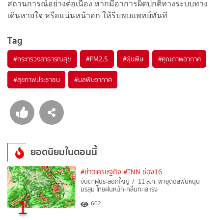
สถานการณ์อย่างต่อเนื่อง หากมีอาการผิดปกติทางระบบทาง
เดินหายใจ หรือแน่นหน้าอก ให้รีบพบแพทย์ทันที
Tag
#
กระทรวงสาธารณสุข
#
PM2.5
#
ฝุ่นพิษ
#
คุณภาพอากาศ
#
สุขภาพประชาชน
#
มลพิษอากาศ
ยอดนิยมในตอนนี้
#ข่าวเศรษฐกิจ
#TNN ช่อง16
จับตาฝนระลอกใหญ่ 7–11 ส.ค. พายุดอลฟินหนุน
มรสุม ไทยฝนหนัก-คลื่นทะเลแรง
1
602