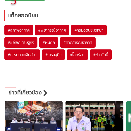
5
แท็กยอดนิยม
#
สภาพอากาศ
#
พยากรณ์อากาศ
#
กรมอุตุนิยมวิทยา
#
ย่อโลกเศรษฐกิจ
#
ฝนตก
#
คาดการณ์อากาศ
#
การตลาดเงินล้าน
#
เศรษฐกิจ
#
โลกร้อน
#
ข่าววันนี้
ข่าวที่เกี่ยวข้อง