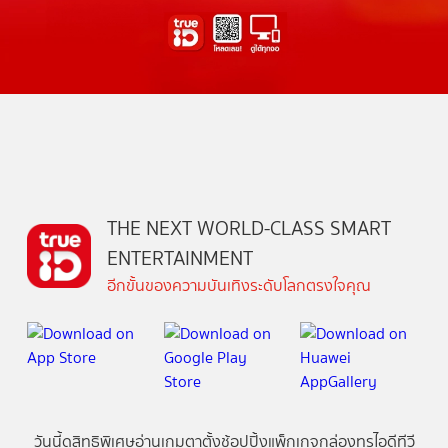
THE NEXT WORLD-CLASS SMART
ENTERTAINMENT
อีกขั้นของความบันเทิงระดับโลกตรงใจคุณ
วันนี้
ดู
สิทธิพิเศษ
อ่าน
เกม
ตาตั้ง
ช้อปปิ้ง
แพ็กเกจ
กล่องทรูไอดีทีวี