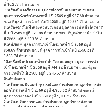
ที่ 10,258.71 ล้านบาท
7.เครื่องบิน เครื่องร่อน อุปกรณ์การบินและส่วนประกอบ
มูลค่าการนำเข้าไตรมาสที่ 1 ปี 2569 อยู่ที่ 927.68 ล้านบาท
ขณะที่มูลค่าการนำเข้าในปี 2568 อยู่ที่ 10,221.73 ล้านบาท
8.เครื่องจักรไฟฟ้าและส่วนประกอบ มูลค่าการนำเข้าไตรมาส
ที่ 1 ปี 2569 อยู่ที่ 921.85 ล้านบาท
ขณะที่มูลค่าการนำเข้าใน
ปี 2568 อยู่ที่ 3,210.63 ล้านบาท
9.เคมีภัณฑ์ มูลค่าการนำเข้าไตรมาสที่ 1 ปี 2569 อยู่ที่
858.69 ล้านบาท
ขณะที่มูลค่าการนำเข้าในปี 2568 อยู่ที่
3,633.74 ล้านบาท
10.เครื่องดื่มประเภทน้ำแร่ น้ำอัดลมและสุรา มูลค่าการนำ
เข้าไตรมาสที่ 1 ปี 2569 อยู่ที่ 744.32 ล้านบาท
ขณะที่มูลค่า
การนำเข้าในปี 2568 อยู่ที่ 3,246.67 ล้านบาท
สินค้าส่งออก
1.เครื่องคอมพิวเตอร์ อุปกรณ์และส่วนประกอบ มูลค่าการส่ง
ออกไตรมาสที่ 1 ปี 2569 อยู่ที่ 4,355.52 ล้านบาท
ขณะที่
มูลค่าการส่งออกในปี 2568 อยู่ที่ 9,150.27 ล้านบาท
2.เครื่องปรับอากาศและส่วนประกอบ มูลค่าการส่งออก