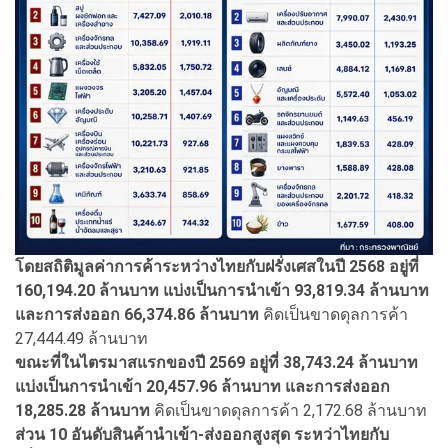
โดยสถิติมูลค่าการค้าระหว่างไทยกับฝรั่งเศสในปี 2568 อยู่ที่
160,194.20 ล้านบาท แบ่งเป็นการนำเข้า 93,819.34 ล้านบาท
และการส่งออก 66,374.86 ล้านบาท
คิดเป็นขาดดุลการค้า
27,444.49 ล้านบาท
ขณะที่ในไตรมาสแรกของปี 2569 อยู่ที่ 38,743.24 ล้านบาท
แบ่งเป็นการนำเข้า 20,457.96 ล้านบาท และการส่งออก
18,285.28 ล้านบาท
คิดเป็นขาดดุลการค้า 2,172.68 ล้านบาท
ส่วน 10 อันดับสินค้านำเข้า-ส่งออกสูงสุด ระหว่าไทยกับ