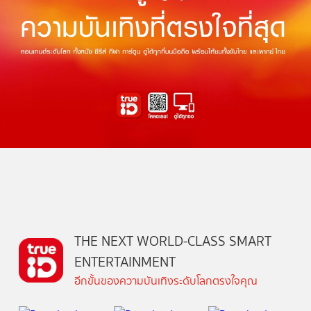
THE NEXT WORLD-CLASS SMART
ENTERTAINMENT
อีกขั้นของความบันเทิงระดับโลกตรงใจคุณ