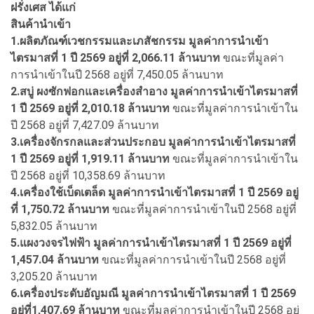
ฝรั่งเศส ได้แก่
สินค้านำเข้า
1.ผลิตภัณฑ์เวชกรรมและเภสัชกรรม มูลค่าการนำเข้า
ไตรมาสที่ 1 ปี 2569 อยู่ที่ 2,066.11 ล้านบาท
ขณะที่มูลค่า
การนำเข้าในปี 2568 อยู่ที่ 7,450.05 ล้านบาท
2.สบู่ ผงซักฟอกและเครื่องสำอาง มูลค่าการนำเข้าไตรมาสที่
1 ปี 2569 อยู่ที่ 2,010.18 ล้านบาท
ขณะที่มูลค่าการนำเข้าใน
ปี 2568 อยู่ที่ 7,427.09 ล้านบาท
3.เครื่องจักรกลและส่วนประกอบ มูลค่าการนำเข้าไตรมาสที่
1 ปี 2569 อยู่ที่ 1,919.11 ล้านบาท
ขณะที่มูลค่าการนำเข้าใน
ปี 2568 อยู่ที่ 10,358.69 ล้านบาท
4.เครื่องใช้เบ็ดเตล็ด มูลค่าการนำเข้าไตรมาสที่ 1 ปี 2569 อยู่
ที่ 1,750.72 ล้านบาท
ขณะที่มูลค่าการนำเข้าในปี 2568 อยู่ที่
5,832.05 ล้านบาท
5.แผงวงจรไฟฟ้า มูลค่าการนำเข้าไตรมาสที่ 1 ปี 2569 อยู่ที่
1,457.04 ล้านบาท
ขณะที่มูลค่าการนำเข้าในปี 2568 อยู่ที่
3,205.20 ล้านบาท
6.เครื่องประดับอัญมณี มูลค่าการนำเข้าไตรมาสที่ 1 ปี 2569
อยู่ที่1,407.69 ล้านบาท
ขณะที่มูลค่าการนำเข้าในปี 2568 อยู่