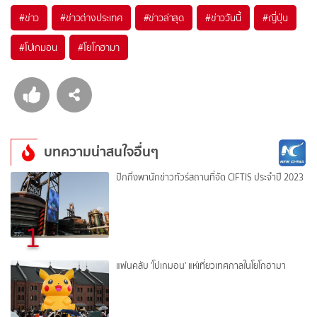
#
ข่าว
#
ข่าวต่างประเทศ
#
ข่าวล่าสุด
#
ข่าววันนี้
#
ญี่ปุ่น
#
โปเกมอน
#
โยโกฮามา
บทความน่าสนใจอื่นๆ
ปักกิ่งพานักข่าวทัวร์สถานที่จัด CIFTIS ประจำปี 2023
1
แฟนคลับ 'โปเกมอน' แห่เที่ยวเทศกาลในโยโกฮามา