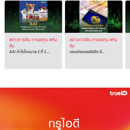
#ข่าวการเงิน การลงทุน
#ทัน
#ข่าวการเงิน การลงทุน
#ทัน
หุ้น
หุ้น
AAI กำไรไตรมาส 2 ที่ 1…
บอนด์ออมพลัสฮิต จั…