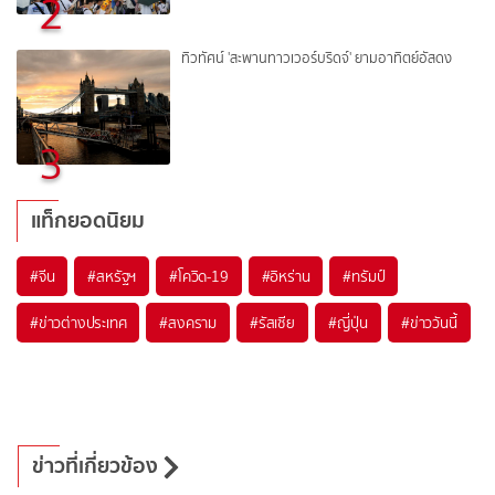
2
ทิวทัศน์ 'สะพานทาวเวอร์บริดจ์' ยามอาทิตย์อัสดง
3
แท็กยอดนิยม
#
จีน
#
สหรัฐฯ
#
โควิด-19
#
อิหร่าน
#
ทรัมป์
#
ข่าวต่างประเทศ
#
สงคราม
#
รัสเซีย
#
ญี่ปุ่น
#
ข่าววันนี้
ข่าวที่เกี่ยวข้อง