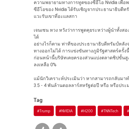
ความพยายามทางการทูตของซีอีโอ Nvidia เพื่อ
ซีอีโอของ Nvidia ได้รับเชิญจากประธานาธิบดีทร
แวะรับเขาที่อะแลสกา
เจนเซน หวง หวังว่าการพูดคุยระหว่างผู้นำทั้งส
ได้
อย่างไรก็ตาม ท่าทีของประธานาธิบดีทรัมป์หลังจบ
ทางออกไม่ได้ การแข่งขันทางภูมิรัฐศาสตร์ครั้
ก่อนหน้านี้บริษัทเคยครองส่วนแบ่งตลาดชิปขั้นสู
ลงเหลือ 0%
แม้นักวิเคราะห์ประเมินว่า หากสามารถกลับมาท
3.5 - 4 พันล้านดอลลาร์สหรัฐต่อปี หรือ หรือปร
Tag
#
Trump
#
NVIDIA
#
H200
#
TNNTech