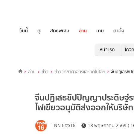
วันนี้
ดู
สิทธิพิเศษ
อ่าน
เกม
ตาตั้ง
หน้าแรก
โควิ
อ่าน
ข่าว
ข่าววิทยาศาสตร์และเทคโนโลยี
จีนปฏิเสธชิป
จีนปฏิเสธชิปปัญญาประดิษฐ์ร
ไฟเขียวอนุมัติส่งออกให้บริษั
TNN ช่อง16
18 พฤษภาคม 2569 ( 16