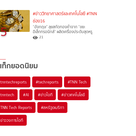
#ข่าววิทยาศาสตร์และเทคโนโลยี
#TNN
ช่อง16
5
“อังกฤษ” ลุยสกัดทองคำจาก “ขยะ
อิเล็กทรอนิกส์” ผลิตเครื่องประดับสุดหรู
21
แท็กยอดนิยม
#
tnntechreports
#
techreports
#
TNN Tech
#
tnntech
#
AI
#
ข่าวไอที
#
ข่าวเทคโนโลยี
#
TNN Tech Reports
#
สหรัฐอเมริกา
#
ข่าววงการไอที