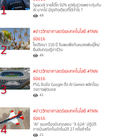
1
SpaceX รายได้โต 92% แต่หุ้นร่วงเพราะทุ่มกับ
AI มากไป มีธุรกิจเดียวที่ได้กำไร ?
48
#ข่าววิทยาศาสตร์และเทคโนโลยี
#TNN
ช่อง16
2
ไขปริศนา 150 ปี จีนพบพืชกินแมลงพันธุ์ใหม่
ยืนยันทฤษฎีดาร์วิน
46
#ข่าววิทยาศาสตร์และเทคโนโลยี
#TNN
ช่อง16
3
PSG จับมือ Google ดึง AI Gemini พลิกโฉม
วงการฟุตบอล
41
#ข่าววิทยาศาสตร์และเทคโนโลยี
#TNN
ช่อง16
4
“AI” คุมเครื่องบินทดสอบ “X-62A” ปฏิบัติ
การบินสกัดกั้นอัตโนมัติ 27 ครั้งสำเร็จ
21