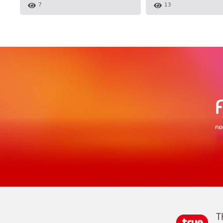
7
13
T