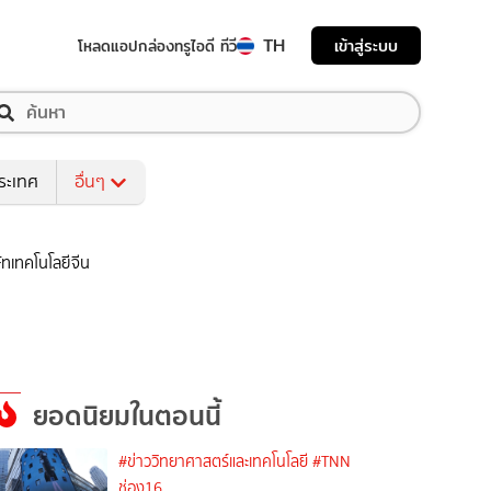
TH
เข้าสู่ระบบ
โหลดแอป
กล่องทรูไอดี ทีวี
ระเทศ
อื่นๆ
ัทเทคโนโลยีจีน
ยอดนิยมในตอนนี้
#ข่าววิทยาศาสตร์และเทคโนโลยี
#TNN
ช่อง16