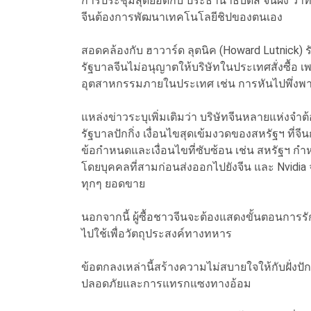
การประชุมสุดยอดกับ ประธานาธิบดีสี จิ้นผิง ว่าทาง
จีนต้องการพัฒนาเทคโนโลยีชิปของตนเอง
สอดคล้องกับ ฮาวาร์ด ลุตนิค (Howard Lutnick) 
รัฐบาลจีนไม่อนุญาตให้บริษัทในประเทศสั่งซื้อ เ
อุตสาหกรรมภายในประเทศ เช่น การหันไปพึ่งพา
แหล่งข่าวระบุเพิ่มเติมว่า บริษัทจีนหลายแห่ง
รัฐบาลปักกิ่ง เงื่อนไขสุดเข้มงวดของสหรัฐฯ ที่จีนก
ข้อกำหนดและเงื่อนไขที่ซับซ้อน เช่น สหรัฐฯ ก
โดยบุคคลที่สามก่อนส่งออกไปยังจีน และ Nvidia
ทุกๆ ยอดขาย
นอกจากนี้ ผู้ซื้อชาวจีนจะต้องแสดงขั้นตอนการ
ไปใช้เพื่อวัตถุประสงค์ทางทหาร
ข้อตกลงเหล่านี้สร้างความไม่สบายใจให้กับฝั่งปัก
ปลอดภัยและการแทรกแซงทางอ้อม