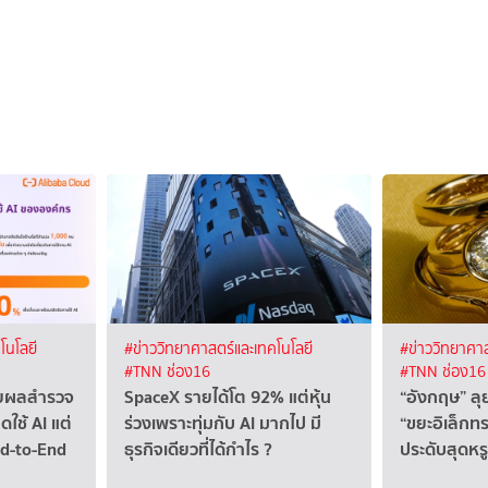
โนโลยี
#ข่าววิทยาศาสตร์และเทคโนโลยี
#ข่าววิทยาศาส
#TNN ช่อง16
#TNN ช่อง16
ผยผลสำรวจ
SpaceX รายได้โต 92% แต่หุ้น
“อังกฤษ” ล
ดใช้ AI แต่
ร่วงเพราะทุ่มกับ AI มากไป มี
“ขยะอิเล็กทร
nd-to-End
ธุรกิจเดียวที่ได้กำไร ?
ประดับสุดหรู