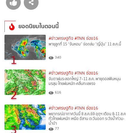
ยอดนิยมในตอนนี้
#ข่าวเศรษฐกิจ
#TNN ช่อง16
พายุลูกที่ 15 “จันหอม” จ่อถล่ม “ญี่ปุ่น” 11 ส.ค.นี้
1
340
#ข่าวเศรษฐกิจ
#TNN ช่อง16
จับตาฝนระลอกใหญ่ 7–11 ส.ค. พายุดอลฟินหนุน
มรสุม ไทยฝนหนัก-คลื่นทะเลแรง
2
616
#ข่าวเศรษฐกิจ
#TNN ช่อง16
พยากรณ์อากาศวันนี้ 8 ส.ค.69 อุตุฯ เตือน 8-11 ส.ค
ทั่วไทยฝนหนัก เหนือ อีสาน ตะวันออก ระวังน้ำท่วม-
น้ำป่า
3
77