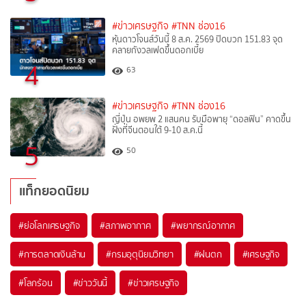
#ข่าวเศรษฐกิจ
#TNN ช่อง16
หุ้นดาวโจนส์วันนี้ 8 ส.ค. 2569 ปิดบวก 151.83 จุด
คลายกังวลเฟดขึ้นดอกเบี้ย
4
63
#ข่าวเศรษฐกิจ
#TNN ช่อง16
ญี่ปุ่น อพยพ 2 แสนคน รับมือพายุ “ดอลฟิน” คาดขึ้น
ฝั่งที่จีนตอนใต้ 9-10 ส.ค.นี้
5
50
แท็กยอดนิยม
#
ย่อโลกเศรษฐกิจ
#
สภาพอากาศ
#
พยากรณ์อากาศ
#
การตลาดเงินล้าน
#
กรมอุตุนิยมวิทยา
#
ฝนตก
#
เศรษฐกิจ
#
โลกร้อน
#
ข่าววันนี้
#
ข่าวเศรษฐกิจ