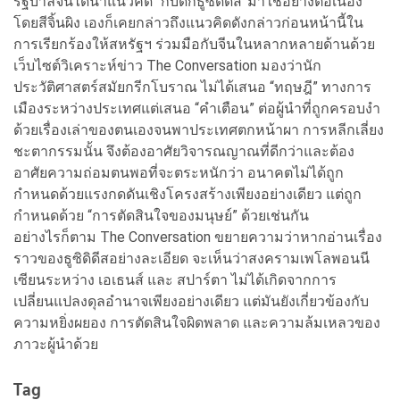
รัฐบาลจีนได้นำแนวคิด “กับดักธูซิดิดีส”มาใช้อย่างต่อเนื่อง
โดยสีจิ้นผิง เองก็เคยกล่าวถึงแนวคิดดังกล่าวก่อนหน้านี้ใน
การเรียกร้องให้สหรัฐฯ ร่วมมือกับจีนในหลากหลายด้านด้วย
เว็บไซต์วิเคราะห์ข่าว The Conversation มองว่านัก
ประวัติศาสตร์สมัยกรีกโบราณ ไม่ได้เสนอ “ทฤษฎี” ทางการ
เมืองระหว่างประเทศแต่เสนอ “คำเตือน” ต่อผู้นำที่ถูกครอบงำ
ด้วยเรื่องเล่าของตนเองจนพาประเทศตกหน้าผา การหลีกเลี่ยง
ชะตากรรมนั้น จึงต้องอาศัยวิจารณญาณที่ดีกว่าและต้อง
อาศัยความถ่อมตนพอที่จะตระหนักว่า อนาคตไม่ได้ถูก
กำหนดด้วยแรงกดดันเชิงโครงสร้างเพียงอย่างเดียว แต่ถูก
กำหนดด้วย “การตัดสินใจของมนุษย์” ด้วยเช่นกัน
อย่างไรก็ตาม The Conversation ขยายความว่าหากอ่านเรื่อง
ราวของธูซิดิดีสอย่างละเอียด จะเห็นว่าสงครามเพโลพอนนี
เซียนระหว่าง เอเธนส์ และ สปาร์ตา ไม่ได้เกิดจากการ
เปลี่ยนแปลงดุลอำนาจเพียงอย่างเดียว แต่มันยังเกี่ยวข้องกับ
ความหยิ่งผยอง การตัดสินใจผิดพลาด และความล้มเหลวของ
ภาวะผู้นำด้วย
Tag