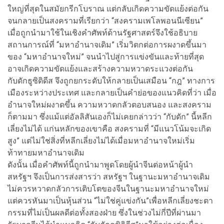
ใหญ่ที่สุดในสมัยกรีกโบราณ แต่กลับเกิดความขัดแย้งต่อกัน
จนกลายเป็นสงครามที่เรียกว่า “สงครามเพโลพอนนีเซียน”
เมื่อถูกนำมาใช้ในเชิงคำศัพท์ด้านรัฐศาสตร์จึงใช้อธิบาย
สถานการณ์ที่ “มหาอำนาจเดิม” เริ่มวิตกต่อการผงาดขึ้นมา
ของ “มหาอำนาจใหม่” จนนำไปสู่การแข่งขันและท้ายที่สุด
อาจเกิดความขัดแย้งและสร้างความหวาดระแวงต่อกัน
กับดักธูซิดิดีส จึงถูกยกระดับให้กลายเป็นเสมือน “กฎ” ทางการ
เมืองระหว่างประเทศ และกลายเป็นคำย่อของแนวคิดที่ว่า เมื่อ
อำนาจใหม่ผงาดขึ้น ความหวาดกลัวตอบสนอง และสงคราม
ก็ตามมา ซึ่งแม้แต่อัลลิสันเองก็ไม่เคยกล่าวว่า “กับดัก” นี้หลีก
เลี่ยงไม่ได้ แก่นหลักของเขาคือ สงครามที่ “มีแนวโน้มจะเกิด
สูง” แต่ไม่ใช่สิ่งที่หลีกเลี่ยงไม่ได้เมื่อมหาอำนาจใหม่เริ่ม
ท้าทายมหาอำนาจเดิม
ดังนั้น เมื่อคำศัพท์นี้ถูกนำมาพูดโดยผู้นำจีนต่อหน้าผู้นำ
สหรัฐฯ จึงเป็นการส่งสารว่า สหรัฐฯ ในฐานะมหาอำนาจเดิม
ไม่ควรหวาดกลัวการเติบโตของจีนในฐานะมหาอำนาจใหม่
แต่ควรหันมาเป็นหุ้นส่วน “ไม่ใช่คู่แข่งกัน”เพื่อหลีกเลี่ยงชะตา
กรรมที่ไม่เป็นผลดีต่อทั้งสองฝ่าย ซึ่งในช่วงไม่กี่ปีที่ผ่านมา