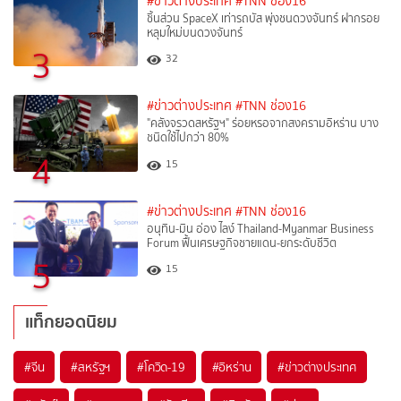
#ข่าวต่างประเทศ
#TNN ช่อง16
ชิ้นส่วน SpaceX เท่ารถบัส พุ่งชนดวงจันทร์ ฝากรอย
หลุมใหม่บนดวงจันทร์
3
32
#ข่าวต่างประเทศ
#TNN ช่อง16
"คลังจรวดสหรัฐฯ" ร่อยหรอจากสงครามอิหร่าน บาง
ชนิดใช้ไปกว่า 80%
4
15
#ข่าวต่างประเทศ
#TNN ช่อง16
อนุทิน-มิน อ่อง ไลง์ Thailand-Myanmar Business
Forum ฟื้นเศรษฐกิจชายแดน-ยกระดับชีวิต
5
15
แท็กยอดนิยม
#
จีน
#
สหรัฐฯ
#
โควิด-19
#
อิหร่าน
#
ข่าวต่างประเทศ