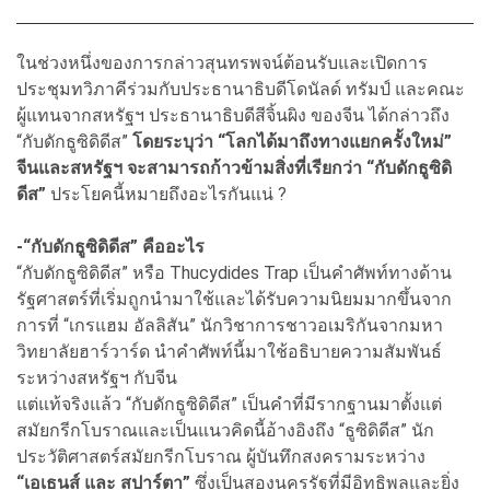
ในช่วงหนึ่งของการกล่าวสุนทรพจน์ต้อนรับและเปิดการ
ประชุมทวิภาคีร่วมกับประธานาธิบดีโดนัลด์ ทรัมป์ และคณะ
ผู้แทนจากสหรัฐฯ ประธานาธิบดีสีจิ้นผิง ของจีน ได้กล่าวถึง
“กับดักธูซิดิดีส”
โดยระบุว่า “โลกได้มาถึงทางแยกครั้งใหม่”
จีนและสหรัฐฯ จะสามารถก้าวข้ามสิ่งที่เรียกว่า “กับดักธูซิดิ
ดีส”
ประโยคนี้หมายถึงอะไรกันแน่ ?
-“กับดักธูซิดิดีส” คืออะไร
“กับดักธูซิดิดีส” หรือ Thucydides Trap เป็นคำศัพท์ทางด้าน
รัฐศาสตร์ที่เริ่มถูกนำมาใช้และได้รับความนิยมมากขึ้นจาก
การที่ “เกรแฮม อัลลิสัน” นักวิชาการชาวอเมริกันจากมหา
วิทยาลัยฮาร์วาร์ด นำคำศัพท์นี้มาใช้อธิบายความสัมพันธ์
ระหว่างสหรัฐฯ กับจีน
แต่แท้จริงแล้ว “กับดักธูซิดิดีส” เป็นคำที่มีรากฐานมาตั้งแต่
สมัยกรีกโบราณและเป็นแนวคิดนี้อ้างอิงถึง “ธูซิดิดีส” นัก
ประวัติศาสตร์สมัยกรีกโบราณ ผู้บันทึกสงครามระหว่าง
“เอเธนส์ และ สปาร์ตา”
ซึ่งเป็นสองนครรัฐที่มีอิทธิพลและยิ่ง