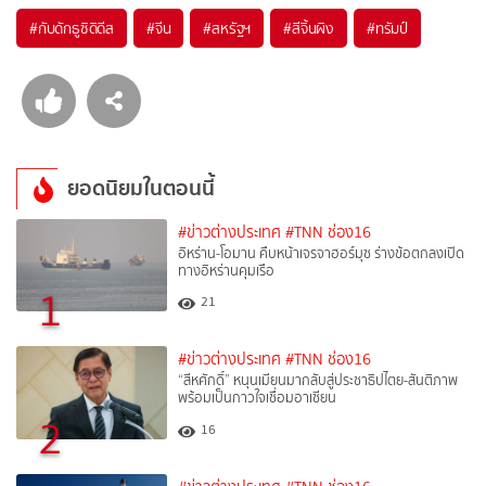
#
กับดักธูซิดิดีส
#
จีน
#
สหรัฐฯ
#
สีจิ้นผิง
#
ทรัมป์
ยอดนิยมในตอนนี้
#ข่าวต่างประเทศ
#TNN ช่อง16
อิหร่าน-โอมาน คืบหน้าเจรจาฮอร์มุซ ร่างข้อตกลงเปิด
ทางอิหร่านคุมเรือ
1
21
#ข่าวต่างประเทศ
#TNN ช่อง16
“สีหศักดิ์”​ หนุนเมียนมากลับสู่ประชาธิปไตย-สันติภาพ
พร้อมเป็นกาวใจเชื่อมอาเซียน
2
16