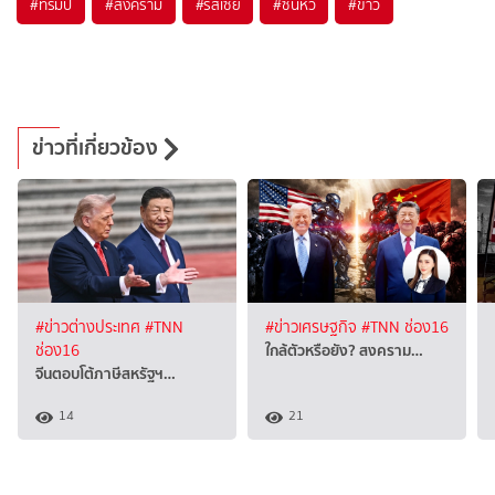
#
ทรัมป์
#
สงคราม
#
รัสเซีย
#
ซินหัว
#
ข่าว
ข่าวที่เกี่ยวข้อง
#ข่าวต่างประเทศ
#TNN
#ข่าวเศรษฐกิจ
#TNN ช่อง16
ใกล้ตัวหรือยัง? สงคราม…
ช่อง16
จีนตอบโต้ภาษีสหรัฐฯ…
14
21