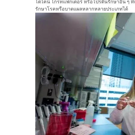
โตไคน์ โกรทแฟกเตอร์ หรือโปรตีนรักษาอื่น ๆ ที่
รักษาโรคหรือบาดแผลหลากหลายประเภทได้