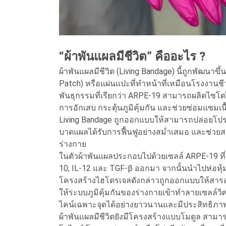
“ผ้าพันแผลมีชีวิต” คืออะไร ?
ผ้าพันแผลมีชีวิต (Living Bandage) นี้ถูกพัฒนา
Patch) หรือแผ่นแปะที่ทำหน้าที่เหมือนโรงงาน
พันธุกรรมที่เรียกว่า ARPE-19 สามารถผลิตไซโตไค
การอักเสบ กระตุ้นภูมิคุ้มกัน และช่วยซ่อมแซมเนื้
Living Bandage ถูกออกแบบให้สามารถปล่อยโปรต
บาดแผลได้รับการฟื้นฟูอย่างสม่ำเสมอ และช่วย
ร่างกาย
ในตัวผ้าพันแผลประกอบไปด้วยเซลล์ ARPE-19 ที
10, IL-12 และ TGF-β ออกมา จากนั้นนำไปห่อหุ้
โครงสร้างไฮโดรเจลดังกล่าวถูกออกแบบให้สารอา
ให้ระบบภูมิคุ้มกันของร่างกายเข้าทำลายเซลล์
ไคน์เฉพาะจุดได้อย่างยาวนานและมีประสิทธิภา
ผ้าพันแผลมีชีวิตยังมีโครงสร้างแบบโมดูล สามา