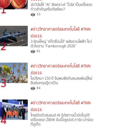
1
นักวิจัยใช้ “AI” สังเคราะห์ “ไวรัส”เป็นครั้งแรก
ก้าวสำคัญหรือภัยเงียบ?
33
#ข่าววิทยาศาสตร์และเทคโนโลยี
#TNN
ช่อง16
2
3 ยักษ์ใหญ่ "แท็กซี่บินได้" พลังงานไฟฟ้า โชว์
ตัวในงาน "Farnborough 2026"
81
#ข่าววิทยาศาสตร์และเทคโนโลยี
#TNN
ช่อง16
3
ไขปริศนา 150 ปี จีนพบพืชกินแมลงพันธุ์ใหม่
ยืนยันทฤษฎีดาร์วิน
84
#ข่าววิทยาศาสตร์และเทคโนโลยี
#TNN
ช่อง16
4
ไทยเปิดตัวหุ่นยนต์ AI กู้ภัยทางน้ำอัตโนมัติ
เครื่องแรก ZBHA จับมือซูเปอร์ การ์ด นำร่อง
ที่ภูเก็ต