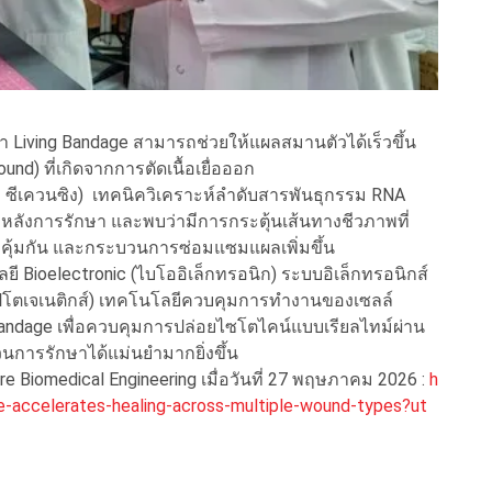
า Living Bandage สามารถช่วยให้แผลสมานตัวได้เร็วขึ้น
nd) ที่เกิดจากการตัดเนื้อเยื่อออก
นเอ ซีเควนซิง) เทคนิควิเคราะห์ลำดับสารพันธุกรรม RNA
ังการรักษา และพบว่ามีการกระตุ้นเส้นทางชีวภาพที่
ภูมิคุ้มกัน และกระบวนการซ่อมแซมแผลเพิ่มขึ้น
ี Bioelectronic (ไบโออิเล็กทรอนิก) ระบบอิเล็กทรอนิกส์
อปโตเจเนติกส์) เทคโนโลยีควบคุมการทำงานของเซลล์
Bandage เพื่อควบคุมการปล่อยไซโตไคน์แบบเรียลไทม์ผ่าน
การรักษาได้แม่นยำมากยิ่งขึ้น
re Biomedical Engineering เมื่อวันที่ 27 พฤษภาคม 2026 :
h
e-accelerates-healing-across-multiple-wound-types?ut