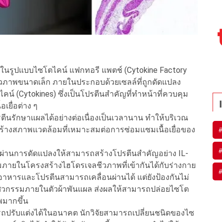
ขึ้นในรูปแบบไซโตไคน์ แฟกทอรี แพตช์ (Cytokine Factory
ชีวภาพขนาดเล็ก ภายในประกอบด้วยเซลล์ที่ถูกดัดแปลง
น์ (Cytokines) ซึ่งเป็นโปรตีนสำคัญที่ทำหน้าที่ควบคุม
อเยื่อต่าง ๆ
ีนรักษาแผลได้อย่างต่อเนื่องเป็นเวลานาน ทำให้บริเวณ
สร้างสภาพแวดล้อมที่เหมาะสมต่อการซ่อมแซมเนื้อเยื่อของ
่ผ่านการดัดแปลงให้สามารถสร้างโปรตีนสำคัญอย่าง IL-
มภายในโครงสร้างไฮโดรเจลชีวภาพที่เข้ากันได้กับร่างกาย
หารและโปรตีนสามารถเคลื่อนผ่านได้ แต่ยังป้องกันไม่
วิศวกรรมภายในตัวผ้าพันแผล ส่งผลให้สามารถปล่อยไซโต
พมากขึ้น
รถปรับแต่งได้ในอนาคต นักวิจัยสามารถเปลี่ยนชนิดของไซ