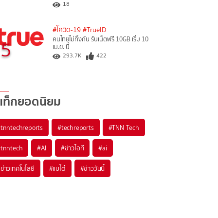
18
#โควิด-19
#TrueID
คนไทยไม่ทิ้งกัน รับเน็ตฟรี 10GB เริ่ม 10
5
เม.ย. นี้
293.7K
422
แท็กยอดนิยม
#
tnntechreports
#
techreports
#
TNN Tech
#
tnntech
#
AI
#
ข่าวไอที
#
ai
#
ข่าวเทคโนโลยี
#
แบไต๋
#
ข่าววันนี้