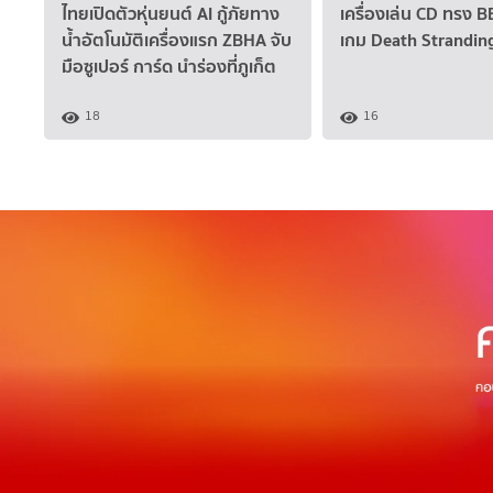
ไทยเปิดตัวหุ่นยนต์ AI กู้ภัยทาง
เครื่องเล่น CD ทรง 
น้ำอัตโนมัติเครื่องแรก ZBHA จับ
เกม Death Strandin
มือซูเปอร์ การ์ด นำร่องที่ภูเก็ต
18
16