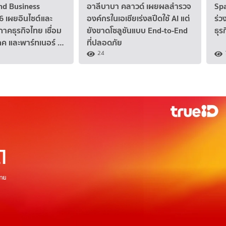
nd Business
อาลีบาบา คลาวด์ เผยผลสำรวจ
Spa
6 เผยอินไซต์และ
องค์กรในเอเชียเร่งสปีดใช้ AI แต่
ร่ว
ภาคธุรกิจไทย เชื่อม
ยังขาดโซลูชันแบบ End-to-End
ธุร
ิโภค และพาร์ทเนอร์ …
ที่ปลอดภัย
24