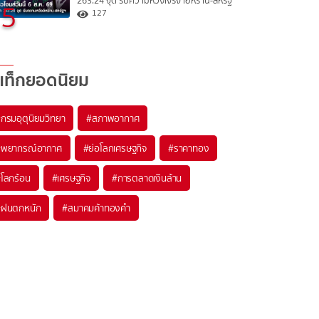
263.24 จุด รับความหวังเจรจาอิหร่าน-สหรัฐ
5
127
แท็กยอดนิยม
#
กรมอุตุนิยมวิทยา
#
สภาพอากาศ
#
พยากรณ์อากาศ
#
ย่อโลกเศรษฐกิจ
#
ราคาทอง
#
โลกร้อน
#
เศรษฐกิจ
#
การตลาดเงินล้าน
#
ฝนตกหนัก
#
สมาคมค้าทองคำ