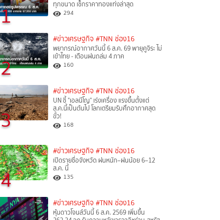
ทุกขนาด เช็กราคาทองแท่งล่าสุด
1
294
#ข่าวเศรษฐกิจ
#TNN ช่อง16
พยากรณ์อากาศวันนี้ 6 ส.ค. 69 พายุคูจิระ ไม่
เข้าไทย - เตือนฝนถล่ม 4 ภาค
2
160
#ข่าวเศรษฐกิจ
#TNN ช่อง16
UN ชี้ "เอลนีโญ" เร่งเครื่อง แรงขึ้นตั้งแต่
ส.ค.นี้เป็นต้นไป โลกเตรียมรับศึกอากาศสุด
3
ขั้ว!
168
#ข่าวเศรษฐกิจ
#TNN ช่อง16
เปิดรายชื่อจังหวัด ฝนหนัก–ฝนน้อย 6–12
ส.ค. นี้
4
135
#ข่าวเศรษฐกิจ
#TNN ช่อง16
หุ้นดาวโจนส์วันนี้ 6 ส.ค. 2569 เพิ่มขึ้น