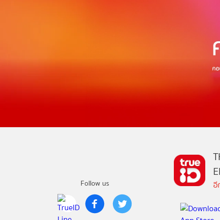
T
E
Follow us
อ