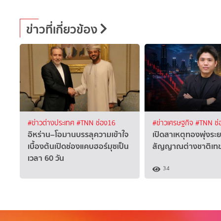
ข่าวที่เกี่ยวข้อง
#ข่าวต่างประเทศ
#TNN ช่อง16
#ข่าวเศรษฐกิจ
#TNN ช่
อิหร่าน–โอมานบรรลุความเข้าใจ
เปิดสาเหตุทองพุ่งระย
เบื้องต้นเปิดช่องแคบฮอร์มุซเป็น
สัญญาณต่างชาติเทข
เวลา 60 วัน
34