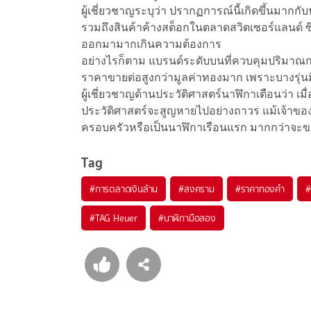
ผู้เชี่ยวชาญระบุว่า ปรากฏการณ์นี้เกิดขึ้นมากกับ
รวมถึงสินค้าค้างสต็อกในตลาดสวิตเซอร์แลนด์ ซึ
ออกมามากเกินความต้องการ
อย่างไรก็ตาม แบรนด์ระดับบนที่ควบคุมปริมาณการ
ราคาขายต่อสูงกว่ามูลค่าทองมาก เพราะบางรุ่นมี
ผู้เชี่ยวชาญด้านประวัติศาสตร์นาฬิกาเตือนว่า เ
ประวัติศาสตร์จะสูญหายไปอย่างถาวร แม้เจ้าข
ครอบครัวหรือเป็นนาฬิกาเรือนแรก มากกว่าจะข
Tag
#
การตลาดเงินล้าน
#
สงคราม
#
ราคาทองคำ
#
#
TAG Heuer
#
นาฬิกามือสอง