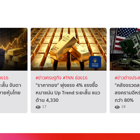
อง16
#ข่าวเศรษฐกิจ
#TNN ช่อง16
#ข่าวต่างประ
ะสั้น จับตา
"ราคาทอง" พุ่งแรง 4% แรงซื้อ
"คลังจรวดส
ายหุ้นไทย
หนาแน่น Up Trend ระยะสั้น แนว
สงครามอิหร่
ต้าน 4,330
กว่า 80%
17
18