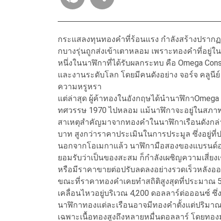
กระแสลงทุนทองคำที่ร้อนแรง กำลังสร้างปรากฏก
กบางรุ่นถูกส่งเข้าเตาหลอม เพราะทองคำที่อยู่
หนึ่งในนาฬิกาที่ได้รับผลกระทบ คือ Omega Co
และงานระดับโลก โดยมีคนดังอย่าง จอร์จ คลูนีย
ความหรูหรา
แต่ล่าสุด ผู้ค้าทองในอังกฤษได้นำนาฬิกาOmega 
ทศวรรษ 1970 ไปหลอม แม้นาฬิกาจะอยู่ในสภาพด
สาเหตุสำคัญมาจากทองคำในนาฬิกาเรือนดังกล่าว
บาท สูงกว่าราคาประเมินในการประมูล ซึ่งอยู่ที่
นอกจากโอเมกาแล้ว นาฬิกามือสองของแบรนด์อย่าง 
ยอมรับว่าเป็นของสะสม ก็กำลังเผชิญความเสี่ย
หรือมีราคาขายต่อปรับลดลงอย่างรวดเร็วหลังอ
ขณะที่ราคาทองคำเคยทำสถิติสูงสุดที่ประมาณ 
เคลื่อนไหวอยู่บริเวณ 4,200 ดอลลาร์ต่อออนซ์ ซึ่
นาฬิกาทองแต่ละเรือนอาจมีทองคำตั้งแต่ปริมาณเ
เฉพาะเนื้อทองสูงถึงหลายหมื่นดอลลาร์ โดยทองมั