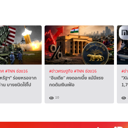
เทศ
#TNN ช่อง16
#ข่าวเศรษฐกิจ
#TNN ช่อง16
#ข่
หรัฐฯ" ร่อยหรอจาก
“อินเดีย” คงดอกเบี้ย แม้มีแรง
"Xi
าน บางชนิดใช้ไป
กดดันเงินเฟ้อ
1,7
10