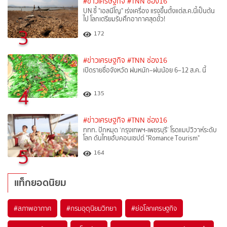
#ข่าวเศรษฐกิจ
#TNN ช่อง16
UN ชี้ "เอลนีโญ" เร่งเครื่อง แรงขึ้นตั้งแต่ส.ค.นี้เป็นต้น
ไป โลกเตรียมรับศึกอากาศสุดขั้ว!
3
172
#ข่าวเศรษฐกิจ
#TNN ช่อง16
เปิดรายชื่อจังหวัด ฝนหนัก–ฝนน้อย 6–12 ส.ค. นี้
4
135
#ข่าวเศรษฐกิจ
#TNN ช่อง16
ททท. ปักหมุด ‘กรุงเทพฯ-เพชรบุรี’ โรดแมปวิวาห์ระดับ
โลก ดันไทยฮับคอนเซปต์ "Romance Tourism"
5
164
แท็กยอดนิยม
#
สภาพอากาศ
#
กรมอุตุนิยมวิทยา
#
ย่อโลกเศรษฐกิจ