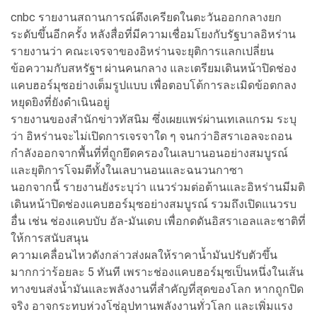
cnbc รายงานสถานการณ์ตึงเครียดในตะวันออกกลางยก
ระดับขึ้นอีกครั้ง หลังสื่อที่มีความเชื่อมโยงกับรัฐบาลอิหร่าน
รายงานว่า คณะเจรจาของอิหร่านจะยุติการแลกเปลี่ยน
ข้อความกับสหรัฐฯ ผ่านคนกลาง และเตรียมเดินหน้าปิดช่อง
แคบฮอร์มุซอย่างเต็มรูปแบบ เพื่อตอบโต้การละเมิดข้อตกลง
หยุดยิงที่ยังดำเนินอยู่
รายงานของสำนักข่าวทัสนิม ซึ่งเผยแพร่ผ่านเทเลแกรม ระบุ
ว่า อิหร่านจะไม่เปิดการเจรจาใด ๆ จนกว่าอิสราเอลจะถอน
กำลังออกจากพื้นที่ที่ถูกยึดครองในเลบานอนอย่างสมบูรณ์
และยุติการโจมตีทั้งในเลบานอนและฉนวนกาซา
นอกจากนี้ รายงานยังระบุว่า แนวร่วมต่อต้านและอิหร่านมีมติ
เดินหน้าปิดช่องแคบฮอร์มุซอย่างสมบูรณ์ รวมถึงเปิดแนวรบ
อื่น เช่น ช่องแคบบับ อัล-มันเดบ เพื่อกดดันอิสราเอลและชาติที่
ให้การสนับสนุน
ความเคลื่อนไหวดังกล่าวส่งผลให้ราคาน้ำมันปรับตัวขึ้น
มากกว่าร้อยละ 5 ทันที เพราะช่องแคบฮอร์มุซเป็นหนึ่งในเส้น
ทางขนส่งน้ำมันและพลังงานที่สำคัญที่สุดของโลก หากถูกปิด
จริง อาจกระทบห่วงโซ่อุปทานพลังงานทั่วโลก และเพิ่มแรง