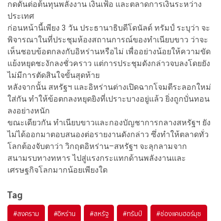
กดดันต่อต้นทุนพลังงาน เงินเฟ้อ และตลาดการเงินระหว่าง
ประเทศ
ก่อนหน้านี้เพียง 3 วัน ประธานาธิบดีโดนัลด์ ทรัมป์ ระบุว่า จะ
พิจารณาในที่ประชุมห้องสถานการณ์ของทำเนียบขาว ว่าจะ
เห็นชอบข้อตกลงกับอิหร่านหรือไม่ เพื่ออย่างน้อยให้ความขัด
แย้งหยุดชะงักลงชั่วคราว แต่การประชุมดังกล่าวจบลงโดยยัง
ไม่มีการตัดสินใจขั้นสุดท้าย
หลังจากนั้น สหรัฐฯ และอิหร่านต่างเปิดฉากโจมตีระลอกใหม่
ใส่กัน ทำให้ข้อตกลงหยุดยิงที่เปราะบางอยู่แล้ว ยิ่งถูกบั่นทอน
ลงอย่างหนัก
ขณะเดียวกัน ทำเนียบขาวและกองบัญชาการกลางสหรัฐฯ ยัง
ไม่ได้ออกมาตอบสนองต่อรายงานดังกล่าว ซึ่งทำให้ตลาดทั่ว
โลกต้องจับตาว่า วิกฤตอิหร่าน–สหรัฐฯ จะลุกลามจาก
สนามรบทางทหาร ไปสู่แรงกระแทกด้านพลังงานและ
เศรษฐกิจโลกมากน้อยเพียงใด
Tag
#
สงคราม
#
อิหร่าน
#
สหรัฐ
#
ทรัมป์
#
ช่องแคบฮอร์มุซ