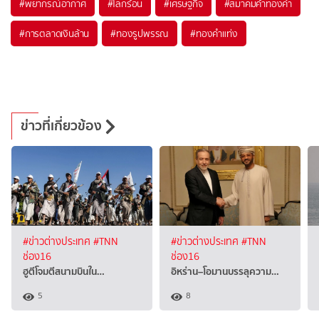
#
พยากรณ์อากาศ
#
โลกร้อน
#
เศรษฐกิจ
#
สมาคมค้าทองคำ
#
การตลาดเงินล้าน
#
ทองรูปพรรณ
#
ทองคำแท่ง
ข่าวที่เกี่ยวข้อง
#ข่าวต่างประเทศ
#TNN
#ข่าวต่างประเทศ
#TNN
ช่อง16
ช่อง16
ฮูตีโจมตีสนามบินใน…
อิหร่าน–โอมานบรรลุความ…
5
8