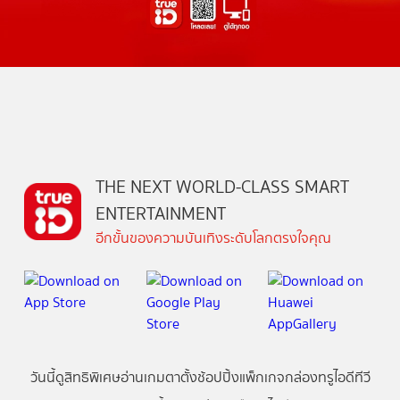
THE NEXT WORLD-CLASS SMART
ENTERTAINMENT
อีกขั้นของความบันเทิงระดับโลกตรงใจคุณ
วันนี้
ดู
สิทธิพิเศษ
อ่าน
เกม
ตาตั้ง
ช้อปปิ้ง
แพ็กเกจ
กล่องทรูไอดีทีวี