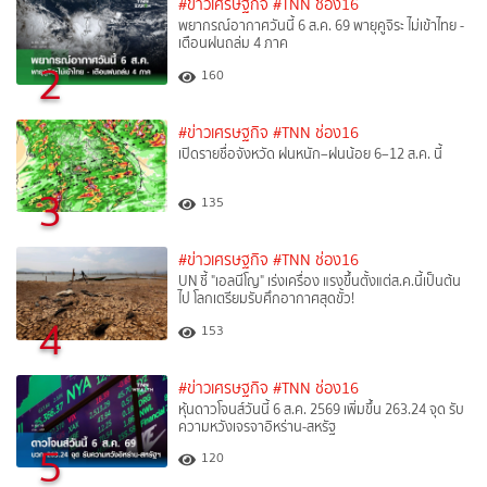
#ข่าวเศรษฐกิจ
#TNN ช่อง16
พยากรณ์อากาศวันนี้ 6 ส.ค. 69 พายุคูจิระ ไม่เข้าไทย -
เตือนฝนถล่ม 4 ภาค
2
160
#ข่าวเศรษฐกิจ
#TNN ช่อง16
เปิดรายชื่อจังหวัด ฝนหนัก–ฝนน้อย 6–12 ส.ค. นี้
3
135
#ข่าวเศรษฐกิจ
#TNN ช่อง16
UN ชี้ "เอลนีโญ" เร่งเครื่อง แรงขึ้นตั้งแต่ส.ค.นี้เป็นต้น
ไป โลกเตรียมรับศึกอากาศสุดขั้ว!
4
153
#ข่าวเศรษฐกิจ
#TNN ช่อง16
หุ้นดาวโจนส์วันนี้ 6 ส.ค. 2569 เพิ่มขึ้น 263.24 จุด รับ
ความหวังเจรจาอิหร่าน-สหรัฐ
5
120