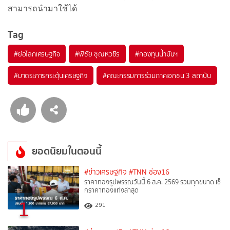
สามารถนำมาใช้ได้
Tag
#
ย่อโลกเศรษฐกิจ
#
พิชัย ชุณหวชิร
#
กองทุนน้ำมันฯ
#
มาตระการกระตุ้นเศรษฐกิจ
#
คณะกรรมการร่วมภาคเอกชน 3 สถาบัน
ยอดนิยมในตอนนี้
#ข่าวเศรษฐกิจ
#TNN ช่อง16
ราคาทองรูปพรรณวันนี้ 6 ส.ค. 2569 รวมทุกขนาด เช็
กราคาทองแท่งล่าสุด
1
291