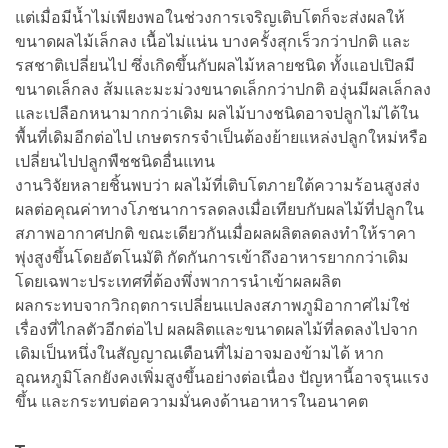
แต่เมื่อมีน้ำไม่เพียงพอในช่วงการเจริญเติบโตก็จะส่งผลให้
ขนาดผลไม้เล็กลง เนื้อไม่แน่น บางครั้งสุกเร็วกว่าปกติ และ
รสชาติเปลี่ยนไป ซึ่งเกิดขึ้นกับผลไม้หลายชนิด ทั้งแอปเปิลมี
ขนาดเล็กลง ส้มและมะม่วงขนาดเล็กกว่าปกติ องุ่นมีผลเล็กลง
และเปลือกหนามากกว่าเดิม ผลไม้บางชนิดอาจปลูกไม่ได้ใน
พื้นที่เดิมอีกต่อไป เกษตรกรจำเป็นต้องย้ายแหล่งปลูกใหม่หรือ
เปลี่ยนไปปลูกพืชชนิดอื่นแทน
งานวิจัยหลายชิ้นพบว่า ผลไม้ที่เติบโตภายใต้ความร้อนสูงส่ง
ผลต่อคุณค่าทางโภชนาการลดลงเมื่อเทียบกับผลไม้ที่ปลูกใน
สภาพอากาศปกติ ขณะเดียวกันเมื่อผลผลิตลดลงทำให้ราคา
พุ่งสูงขึ้นโดยอัตโนมัติ กัดกันการเข้าถึงอาหารยากกว่าเดิม
โดยเฉพาะประเทศที่ต้องพึ่งพาการนำเข้าผลผลิต
ผลกระทบจากวิกฤตการเปลี่ยนแปลงสภาพภูมิอากาศไม่ใช่
เรื่องที่ไกลตัวอีกต่อไป ผลผลิตและขนาดผลไม้ที่ลดลงไปจาก
เดิมเป็นหนึ่งในสัญญาณเตือนที่ไม่อาจมองข้ามได้ หาก
อุณหภูมิโลกยังคงเพิ่มสูงขึ้นอย่างต่อเนื่อง ปัญหานี้อาจรุนแรง
ขึ้น และกระทบต่อความมั่นคงด้านอาหารในอนาคต