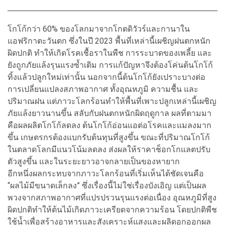
โกโก้กว่า 60% ของโลกมาจากโกตดิวัวร์และกานาใน
แอฟริกาตะวันตก ซึ่งในปี 2023 พื้นที่เหล่านี้เผชิญฝนตกหนัก
ผิดปกติ ทำให้เกิดโรคเชื้อราในพืช การระบาดของเพลี้ย และ
ยังถูกภัยแล้งรุนแรงซ้ำเติม การแก้ปัญหาจึงต้องโค่นต้นโกโก้
ทิ้งแล้วปลูกใหม่เท่านั้น นอกจากนี้ต้นโกโก้ยังเปราะบางต่อ
การเปลี่ยนแปลงสภาพอากาศ ทั้งอุณหภูมิ ความชื้น และ
ปริมาณฝน แต่ภาวะโลกร้อนทำให้พื้นที่เพาะปลูกเหล่านี้เผชิญ
ภัยแล้งยาวนานขึ้น สลับกับฝนตกหนักผิดฤดูกาล ผลที่ตามมา
คือผลผลิตโกโก้ลดลง ต้นโกโก้อ่อนแอต่อโรคและแมลงมาก
ขึ้น เกษตรกรต้องแบกรับต้นทุนที่สูงขึ้น ขณะที่ปริมาณโกโก้
ในตลาดโลกมีแนวโน้มลดลง ส่งผลให้ราคาช็อกโกแลตปรับ
ตัวสูงขึ้น และในระยะยาวอาจกลายเป็นของหายาก
อีกหนึ่งผลกระทบจากภาวะโลกร้อนที่เริ่มเห็นได้ชัดเจนคือ
“ผลไม้มีขนาดเล็กลง” ซึ่งเรื่องนี้ไม่ใช่เรื่องบังเอิญ แต่เป็นผล
พวงจากสภาพอากาศที่แปรปรวนรุนแรงต่อเนื่อง อุณหภูมิที่สูง
ผิดปกติทำให้ต้นไม้เกิดภาวะเครียดจากความร้อน โดยปกติพืช
ใช้น้ำเพื่อสร้างอาหารและสังเคราะห์แสงและผลิดอกออกผล