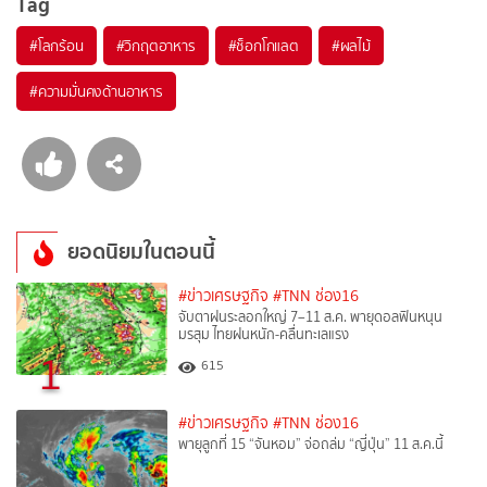
Tag
#
โลกร้อน
#
วิกฤตอาหาร
#
ช็อกโกแลต
#
ผลไม้
#
ความมั่นคงด้านอาหาร
ยอดนิยมในตอนนี้
#ข่าวเศรษฐกิจ
#TNN ช่อง16
จับตาฝนระลอกใหญ่ 7–11 ส.ค. พายุดอลฟินหนุน
มรสุม ไทยฝนหนัก-คลื่นทะเลแรง
1
615
#ข่าวเศรษฐกิจ
#TNN ช่อง16
พายุลูกที่ 15 “จันหอม” จ่อถล่ม “ญี่ปุ่น” 11 ส.ค.นี้