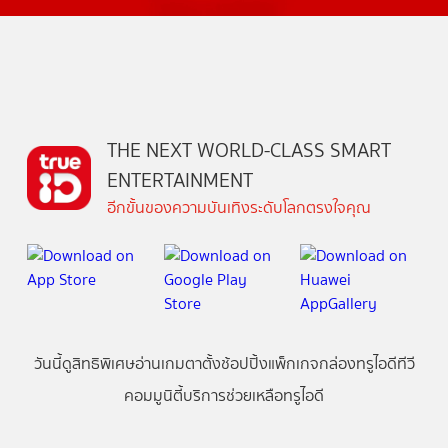
THE NEXT WORLD-CLASS SMART
ENTERTAINMENT
อีกขั้นของความบันเทิงระดับโลกตรงใจคุณ
วันนี้
ดู
สิทธิพิเศษ
อ่าน
เกม
ตาตั้ง
ช้อปปิ้ง
แพ็กเกจ
กล่องทรูไอดีทีวี
คอมมูนิตี้
บริการช่วยเหลือทรูไอดี