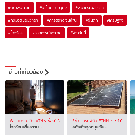
#
สภาพอากาศ
#
ย่อโลกเศรษฐกิจ
#
พยากรณ์อากาศ
#
กรมอุตุนิยมวิทยา
#
การตลาดเงินล้าน
#
ฝนตก
#
เศรษฐกิจ
#
โลกร้อน
#
คาดการณ์อากาศ
#
ข่าววันนี้
ข่าวที่เกี่ยวข้อง
#ข่าวเศรษฐกิจ
#TNN ช่อง16
#ข่าวเศรษฐกิจ
#TNN ช่อง16
โลกร้อนเพิ่มความ…
คลังเล็งอุดหนุนเงิน …