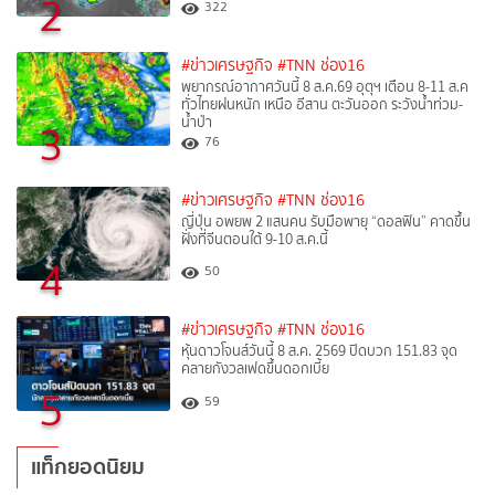
2
322
#ข่าวเศรษฐกิจ
#TNN ช่อง16
พยากรณ์อากาศวันนี้ 8 ส.ค.69 อุตุฯ เตือน 8-11 ส.ค
ทั่วไทยฝนหนัก เหนือ อีสาน ตะวันออก ระวังน้ำท่วม-
น้ำป่า
3
76
#ข่าวเศรษฐกิจ
#TNN ช่อง16
ญี่ปุ่น อพยพ 2 แสนคน รับมือพายุ “ดอลฟิน” คาดขึ้น
ฝั่งที่จีนตอนใต้ 9-10 ส.ค.นี้
4
50
#ข่าวเศรษฐกิจ
#TNN ช่อง16
หุ้นดาวโจนส์วันนี้ 8 ส.ค. 2569 ปิดบวก 151.83 จุด
คลายกังวลเฟดขึ้นดอกเบี้ย
5
59
แท็กยอดนิยม