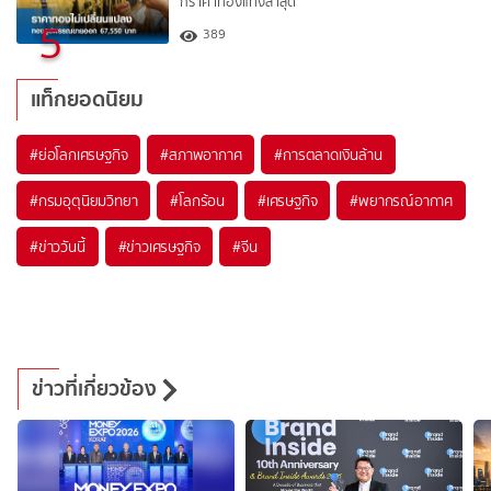
กราคาทองแท่งล่าสุด
5
389
แท็กยอดนิยม
#
ย่อโลกเศรษฐกิจ
#
สภาพอากาศ
#
การตลาดเงินล้าน
#
กรมอุตุนิยมวิทยา
#
โลกร้อน
#
เศรษฐกิจ
#
พยากรณ์อากาศ
#
ข่าววันนี้
#
ข่าวเศรษฐกิจ
#
จีน
ข่าวที่เกี่ยวข้อง