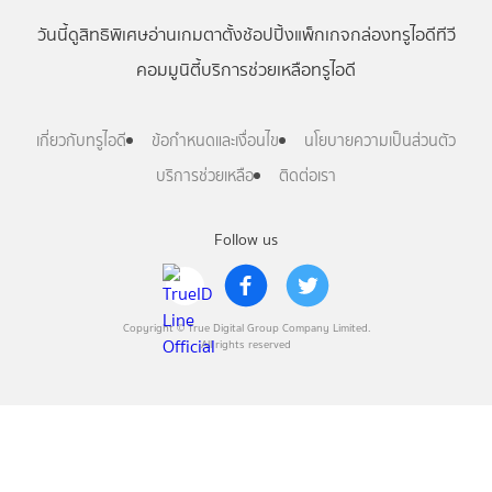
วันนี้
ดู
สิทธิพิเศษ
อ่าน
เกม
ตาตั้ง
ช้อปปิ้ง
แพ็กเกจ
กล่องทรูไอดีทีวี
คอมมูนิตี้
บริการช่วยเหลือทรูไอดี
เกี่ยวกับทรูไอดี
ข้อกำหนดและเงื่อนไข
นโยบายความเป็นส่วนตัว
บริการช่วยเหลือ
ติดต่อเรา
Follow us
Copyright © True Digital Group Company Limited.
All rights reserved