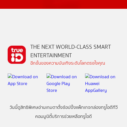
THE NEXT WORLD-CLASS SMART
ENTERTAINMENT
อีกขั้นของความบันเทิงระดับโลกตรงใจคุณ
วันนี้
ดู
สิทธิพิเศษ
อ่าน
เกม
ตาตั้ง
ช้อปปิ้ง
แพ็กเกจ
กล่องทรูไอดีทีวี
คอมมูนิตี้
บริการช่วยเหลือทรูไอดี