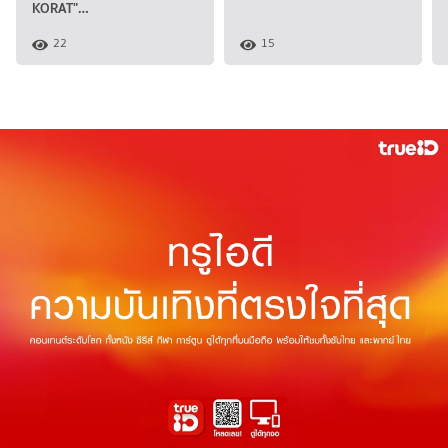
KORAT"…
22
15