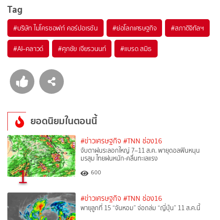
Tag
#
บริษัท ไมโครซอฟท์ คอร์ปอเรชัน
#
ย่อโลกเศรษฐกิจ
#
สภาดิจิทัลฯ
#
AI–คลาวด์
#
ศุภชัย เจียรวนนท์
#
แบรด สมิธ
ยอดนิยมในตอนนี้
#ข่าวเศรษฐกิจ
#TNN ช่อง16
จับตาฝนระลอกใหญ่ 7–11 ส.ค. พายุดอลฟินหนุน
มรสุม ไทยฝนหนัก-คลื่นทะเลแรง
1
600
#ข่าวเศรษฐกิจ
#TNN ช่อง16
พายุลูกที่ 15 “จันหอม” จ่อถล่ม “ญี่ปุ่น” 11 ส.ค.นี้