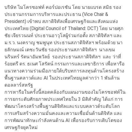
บริษัท ไมโครซอฟท์ คอร์ปอเรชัน โดย นายแบรด สมิธ รอง
ประธานกรรมการบริหารและประธาน (Vice Chair &
President) เข้าพบ สภาดิจิทัลเพื่อเศรษฐกิจและสังคมแห่ง
ประเทศไทย (Digital Council of Thailand: DCT) โดย นายศุภ
ชัย เจียรวนนท์ ประธานอาวุโสผู้ร่วมก่อตั้ง สภาดิจิทัลฯ และ
ม.ร.ว. นงคราญ ชมพูนุท ประธานสภาดิจิทัลฯ พร้อมด้วย นา
ยลักษมณ์ เตชะวันชัย รองประธานสภาดิจิทัลฯ นางเขม
นรินทร์ รัตนาอัมพวัลย์ รองประธานสภาดิจิทัลฯ และ ว่าที่
ร้อยตรี ดร. ธเนศ โสรัตน์ กรรมการและเลขาธิการ เพื่อหารือ
แนวทางความร่วมมือภายใต้บริบทการลงทุนด้านโครงสร้าง
พื้นฐานคลาวด์และ AI ในประเทศไทยมูลค่ากว่า 1 พันล้าน
ดอลลาร์สหรัฐ
การหารือในครั้งนี้สอดคล้องกับแผนงานของไมโครซอฟท์ใน
การยกระดับศักยภาพประเทศไทยใน 3 มิติสำคัญ ได้แก่ การ
พัฒนาโครงสร้างพื้นฐานดิจิทัลและระบบคลาวด์ระดับโลก
การเสริมสร้างความมั่นคงและความเชื่อมั่นด้านดิจิทัล และ
การพัฒนาทักษะกำลังคนด้าน AI เพื่อรองรับการเติบโตของ
เศรษฐกิจยุคใหม่