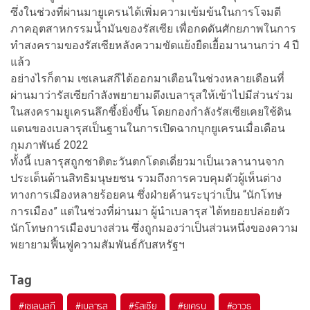
ซึ่งในช่วงที่ผ่านมายูเครนได้เพิ่มความเข้มข้นในการโจมตี
ภาคอุตสาหกรรมน้ำมันของรัสเซีย เพื่อกดดันศักยภาพในการ
ทำสงครามของรัสเซียหลังความขัดแย้งยืดเยื้อมานานกว่า 4 ปี
แล้ว
อย่างไรก็ตาม เซเลนสกีได้ออกมาเตือนในช่วงหลายเดือนที่
ผ่านมาว่ารัสเซียกำลังพยายามดึงเบลารุสให้เข้าไปมีส่วนร่วม
ในสงครามยูเครนลึกซึ้งยิ่งขึ้น โดยกองกำลังรัสเซียเคยใช้ดิน
แดนของเบลารุสเป็นฐานในการเปิดฉากบุกยูเครนเมื่อเดือน
กุมภาพันธ์ 2022
ทั้งนี้ เบลารุสถูกชาติตะวันตกโดดเดี่ยวมาเป็นเวลานานจาก
ประเด็นด้านสิทธิมนุษยชน รวมถึงการควบคุมตัวผู้เห็นต่าง
ทางการเมืองหลายร้อยคน ซึ่งฝ่ายค้านระบุว่าเป็น “นักโทษ
การเมือง” แต่ในช่วงที่ผ่านมา ผู้นำเบลารุส ได้ทยอยปล่อยตัว
นักโทษการเมืองบางส่วน ซึ่งถูกมองว่าเป็นส่วนหนึ่งของความ
พยายามฟื้นฟูความสัมพันธ์กับสหรัฐฯ
Tag
#
เซเลนสกี
#
เบลารุส
#
รัสเซีย
#
ยูเครน
#
อาวุธ