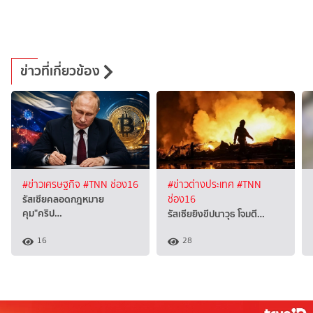
ข่าวที่เกี่ยวข้อง
#ข่าวเศรษฐกิจ
#TNN ช่อง16
#ข่าวต่างประเทศ
#TNN
รัสเซียคลอดกฎหมาย
ช่อง16
คุม"คริป…
รัสเซียยิงขีปนาวุธ โจมตี…
16
28