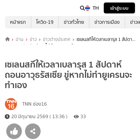
TH
เข้าสู่ระบบ
หน้าแรก
โควิด-19
ข่าวทั่วไทย
ข่าวการเมือง
ข่าว
อ่าน
ข่าว
ข่าวต่างประเทศ
เซเลนสกีให้เวลาเบลารุส 1 สัปดาห์
ถอนอาวุธรัสเซีย ขู่หากไม่ทำยูเครนจะทำเอง
เซเลนสกีให้เวลาเบลารุส 1 สัปดาห์
ถอนอาวุธรัสเซีย ขู่หากไม่ทำยูเครนจะ
ทำเอง
TNN ช่อง16
20 มิถุนายน 2569 ( 13:36 )
33