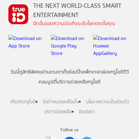
THE NEXT WORLD-CLASS SMART
ENTERTAINMENT
อีกขั้นของความบันเทิงระดับโลกตรงใจคุณ
วันนี้
ดู
สิทธิพิเศษ
อ่าน
เกม
ตาตั้ง
ช้อปปิ้ง
แพ็กเกจ
กล่องทรูไอดีทีวี
คอมมูนิตี้
บริการช่วยเหลือทรูไอดี
เกี่ยวกับทรูไอดี
ข้อกำหนดและเงื่อนไข
นโยบายความเป็นส่วนตัว
บริการช่วยเหลือ
ติดต่อเรา
Follow us