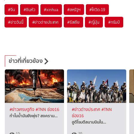
#
จีน
#
ซินหัว
#
xinhua
#
สหรัฐฯ
#
โควิด-19
#
ข่าววันนี้
#
ข่าวต่างประเทศ
#
รัสเซีย
#
ญี่ปุ่น
#
ทรัมป์
ข่าวที่เกี่ยวข้อง
#ข่าวเศรษฐกิจ
#TNN ช่อง16
#ข่าวต่างประเทศ
#TNN
ทำไมน้ำมันยังพุ่ง? สงคราม…
ช่อง16
ฮูตีโจมตีสนามบินใน…
15
20