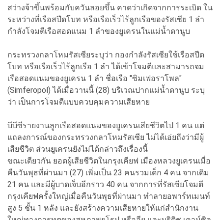
สว่างจ้าขึ้นพร้อมกับควันลอยขึ้น คาดว่าเกิดจากการระเบิด ใน
ระหว่างที่เรือสปีดโบท หรือเรือเร็วไร้ลูกเรือของรัสเซีย 1 ลำ
กำลังโจมตีเรือสอดแนม 1 ลำของยูเครนในแม่น้ำดานูบ
กระทรวงกลาโหมรัสเซียระบุว่า กองกำลังรัสเซียใช้เรือสปีด
โบท หรือเรือเร็วไร้ลูกเรือ 1 ลำ ได้เข้าโจมตีและสามารถจม
เรือสอดแนมของยูเครน 1 ลำ ชื่อเรือ "ซิมเฟอราโพล"
(Simferopol) ได้เมื่อวานนี้ (28) บริเวณปากแม่น้ำดานูบ ระบุ
ว่า เป็นการโจมตีแบบควบคุมความเสียหาย
บีบีซีรายงานลูกเรือสอดแนมของยูเครนเสียชีวิตไป 1 คน แต่
แถลงการณ์ของกระทรวงกลาโหมรัสเซีย ไม่ได้เอ่ยถึงว่ามีผู้
เสียชีวิต ส่วนยูเครนยังไม่ได้กล่าวถึงเรื่องนี้
ขณะเดียวกัน ยอดผู้เสียชีวิตในกรุงเคียฟ เมืองหลวงยูเครนเมื่อ
คืนวันพุธที่ผ่านมา (27) เพิ่มเป็น 23 คนรวมเด็ก 4 คน จากเดิม
21 คน และมีผู้บาดเจ็บอีกราว 40 คน จากการที่รัสเซียโจมตี
กรุงเคียฟครั้งใหญ่เมื่อคืนวันพุธที่ผ่านมา ทำลายอพาร์ทเมนท์
สูง 5 ชั้น 1 หลัง และยังสร้างความเสียหายให้แก่สำนักงาน
ใหญ่ทางการทูตของสหภาพยุโรป หรืออียู และบริติช เคาน์ซิล