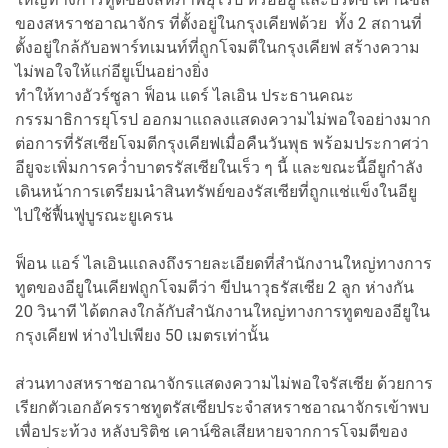
ของสหราชอาณาจักร ที่ตั้งอยู่ในกรุงเคียฟด้วย ทั้ง 2 สถานที่
ตั้งอยู่ใกล้กับอพาร์ทเมนท์ที่ถูกโจมตีในกรุงเคียฟ สร้างความ
ไม่พอใจให้แก่อียูเป็นอย่างยิ่ง
ทำให้ทางอัวร์ซูลา ฟ็อน แดร์ ไลเอิน ประธานคณะ
กรรมาธิการยุโรป ออกมาแถลงแสดงความไม่พอใจอย่างมาก
ต่อการที่รัสเซียโจมตีกรุงเคียฟเมื่อคืนวันพุธ พร้อมประกาศว่า
อียูจะเพิ่มการคว่ำบาตรรัสเซียในเร็ว ๆ นี้ และขณะนี้อียูกำลัง
เดินหน้าการเตรียมนำสินทรัพย์ของรัสเซียที่ถูกแช่แข็งในอียู
ไปใช้ฟื้นฟูบูรณะยูเครน
ฟ็อน แอร์ ไลเอินแถลงถึงรายละเอียดที่สำนักงานใหญ่ทางการ
ทูตของอียูในเคียฟถูกโจมตีว่า ขีปนาวุธรัสเซีย 2 ลูก ห่างกัน
20 วินาที ได้ตกลงใกล้กับสำนักงานใหญ่ทางการทูตของอียูใน
กรุงเคียฟ ห่างไปเพียง 50 เมตรเท่านั้น
ส่วนทางสหราชอาณาจักรแสดงความไม่พอใจรัสเซีย ด้วยการ
เรียกตัวเอกอัครราชทูตรัสเซียประจำสหราชอาณาจักรเข้าพบ
เพื่อประท้วง หลังบริติช เคาน์ซิลเสียหายจากการโจมตีของ