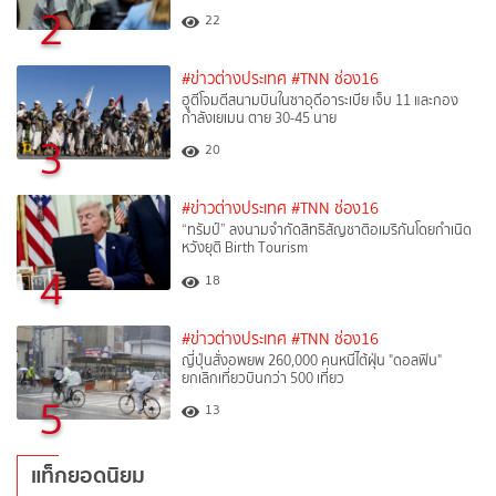
2
22
#ข่าวต่างประเทศ
#TNN ช่อง16
ฮูตีโจมตีสนามบินในซาอุดีอาระเบีย เจ็บ 11 และกอง
กำลังเยเมน ตาย 30-45 นาย
3
20
#ข่าวต่างประเทศ
#TNN ช่อง16
“ทรัมป์” ลงนามจำกัดสิทธิสัญชาติอเมริกันโดยกำเนิด
หวังยุติ Birth Tourism
4
18
#ข่าวต่างประเทศ
#TNN ช่อง16
ญี่ปุ่นสั่งอพยพ 260,000 คนหนีไต้ฝุ่น "ดอลฟิน"
ยกเลิกเที่ยวบินกว่า 500 เที่ยว
5
13
แท็กยอดนิยม