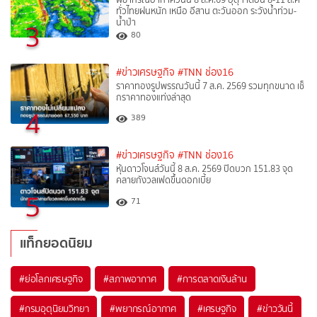
ทั่วไทยฝนหนัก เหนือ อีสาน ตะวันออก ระวังน้ำท่วม-
น้ำป่า
3
80
#ข่าวเศรษฐกิจ
#TNN ช่อง16
ราคาทองรูปพรรณวันนี้ 7 ส.ค. 2569 รวมทุกขนาด เช็
กราคาทองแท่งล่าสุด
4
389
#ข่าวเศรษฐกิจ
#TNN ช่อง16
หุ้นดาวโจนส์วันนี้ 8 ส.ค. 2569 ปิดบวก 151.83 จุด
คลายกังวลเฟดขึ้นดอกเบี้ย
5
71
แท็กยอดนิยม
#
ย่อโลกเศรษฐกิจ
#
สภาพอากาศ
#
การตลาดเงินล้าน
#
กรมอุตุนิยมวิทยา
#
พยากรณ์อากาศ
#
เศรษฐกิจ
#
ข่าววันนี้