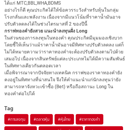
ได้แก่ MTC,BBL,WHA,BDMS
อย่างไรก็ดี คุณประกิตได้ให้ข้อควรระวังสำหรับหุ้นในกลุ่ม
โรงกลั่นและพลังงาน เนื่องจากมีแนวโน้มที่ราคาน้ำมันอาจ
ปรับตัวลดลงได้ในช่วงไตรมาสที่ 2 ของปีนี้
กราฟทองคำยังสวย แนะนำลงทุนฝั่ง Long
ในส่วนของการลงทุนในทองคำ คุณประกิตมีมุมมองเชิงบวก
โดยชี้ให้เห็นว่าแม้ราคาน้ำมันอาจมีทิศทางปรับตัวลดลง แต่ก็
ไม่ได้หมายความว่าราคาทองคำจะต้องปรับตัวลงตามไปด้วย
เสมอไป เนื่องจากสินทรัพย์แต่ละประเภทไม่ได้มีความสัมพันธ์
ในทิศทางเดียวกันตลอดเวลา
เมื่อพิจารณาจากปัจจัยทางเทคนิค กราฟของราคาทองคำยัง
คงอยู่ในทิศทางที่น่าสนใจ จึงให้คำแนะนำแก่นักลงทุนว่ายัง
สามารถหาจังหวะเข้าซื้อ (Bet) หรือถือสถานะ Long ใน
ทองคำต่อไปได้
Tag
#
การลงทุน
#
ตลาดหุ้น
#
หุ้นไทย
#
ราคาทองคำ