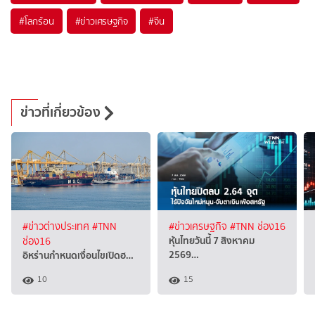
#
โลกร้อน
#
ข่าวเศรษฐกิจ
#
จีน
ข่าวที่เกี่ยวข้อง
#ข่าวต่างประเทศ
#TNN
#ข่าวเศรษฐกิจ
#TNN ช่อง16
หุ้นไทยวันนี้ 7 สิงหาคม
ช่อง16
2569…
อิหร่านกำหนดเงื่อนไขเปิดฮ…
10
15