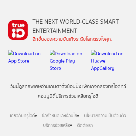
THE NEXT WORLD-CLASS SMART
ENTERTAINMENT
อีกขั้นของความบันเทิงระดับโลกตรงใจคุณ
วันนี้
ดู
สิทธิพิเศษ
อ่าน
เกม
ตาตั้ง
ช้อปปิ้ง
แพ็กเกจ
กล่องทรูไอดีทีวี
คอมมูนิตี้
บริการช่วยเหลือทรูไอดี
เกี่ยวกับทรูไอดี
ข้อกำหนดและเงื่อนไข
นโยบายความเป็นส่วนตัว
บริการช่วยเหลือ
ติดต่อเรา