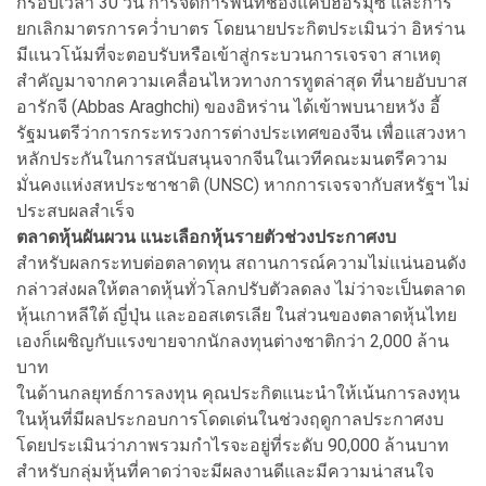
กรอบเวลา 30 วัน การจัดการพื้นที่ช่องแคบฮอร์มุซ และการ
ยกเลิกมาตรการคว่ำบาตร โดยนายประกิตประเมินว่า อิหร่าน
มีแนวโน้มที่จะตอบรับหรือเข้าสู่กระบวนการเจรจา สาเหตุ
สำคัญมาจากความเคลื่อนไหวทางการทูตล่าสุด ที่นายอับบาส
อารักจี (Abbas Araghchi) ของอิหร่าน ได้เข้าพบนายหวัง อี้
รัฐมนตรีว่าการกระทรวงการต่างประเทศของจีน เพื่อแสวงหา
หลักประกันในการสนับสนุนจากจีนในเวทีคณะมนตรีความ
มั่นคงแห่งสหประชาชาติ (UNSC) หากการเจรจากับสหรัฐฯ ไม่
ประสบผลสำเร็จ
ตลาดหุ้นผันผวน แนะเลือกหุ้นรายตัวช่วงประกาศงบ
สำหรับผลกระทบต่อตลาดทุน สถานการณ์ความไม่แน่นอนดัง
กล่าวส่งผลให้ตลาดหุ้นทั่วโลกปรับตัวลดลง ไม่ว่าจะเป็นตลาด
หุ้นเกาหลีใต้ ญี่ปุ่น และออสเตรเลีย ในส่วนของตลาดหุ้นไทย
เองก็เผชิญกับแรงขายจากนักลงทุนต่างชาติกว่า 2,000 ล้าน
บาท
ในด้านกลยุทธ์การลงทุน คุณประกิตแนะนำให้เน้นการลงทุน
ในหุ้นที่มีผลประกอบการโดดเด่นในช่วงฤดูกาลประกาศงบ
โดยประเมินว่าภาพรวมกำไรจะอยู่ที่ระดับ 90,000 ล้านบาท
สำหรับกลุ่มหุ้นที่คาดว่าจะมีผลงานดีและมีความน่าสนใจ