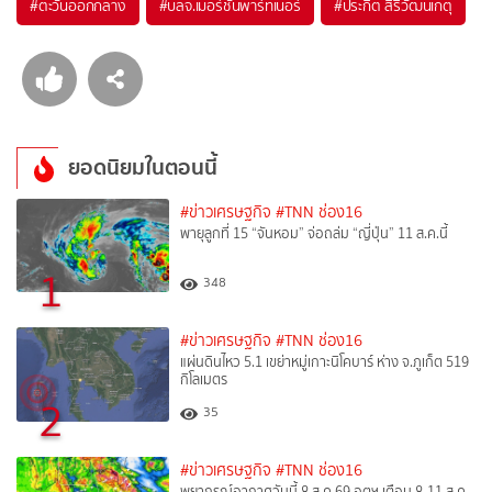
#
ตะวันออกกลาง
#
บลจ.เมอร์ชั่นพาร์ทเนอร์
#
ประกิต สิริวัฒนเกตุ
ยอดนิยมในตอนนี้
#ข่าวเศรษฐกิจ
#TNN ช่อง16
พายุลูกที่ 15 “จันหอม” จ่อถล่ม “ญี่ปุ่น” 11 ส.ค.นี้
1
348
#ข่าวเศรษฐกิจ
#TNN ช่อง16
แผ่นดินไหว 5.1 เขย่าหมู่เกาะนิโคบาร์ ห่าง จ.ภูเก็ต 519
กิโลเมตร
2
35
#ข่าวเศรษฐกิจ
#TNN ช่อง16
พยากรณ์อากาศวันนี้ 8 ส.ค.69 อุตุฯ เตือน 8-11 ส.ค