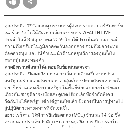
คุณประกิต สิริวัฒนเกตุ กรรมการผู้จัดการ บลจ.เมอร์ชั่นพาร์ท
เนอร์ จำกัด ได้ให้สัมภาษณ์ผ่านรายการ WEALTH LIVE
ประจำวันที่ 8 พฤษภาคม 2569 โดยได้ประเมินสถานการณ์
ความตึงเครียดในภูมิภาคตะวันออกกลาง รวมถึงผลกระทบ
ต่อตลาดทุน และให้คำแนะนำด้านกลยุทธ์การลงทุนทั้งใน
ตลาดหุ้นและทองคำ
คาดอิหร่านมีแนวโน้มตอบรับข้อเสนอเจรจา
คุณประกิต เปิดเผยถึงสถานการณ์ความตึงเครียดระหว่าง
สหรัฐอเมริกาและอิหร่านว่า ล่าสุดมีการปะทะกันระหว่างเรือ
ของอิหร่านและเรือรบสหรัฐฯ ในพื้นที่ช่องแคบฮอร์มุซ ขณะ
เดียวกัน ซาอุดีอาระเบียและคูเวตได้ยกเลิกข้อจำกัดที่เคย
กีดกันไม่ให้สหรัฐฯ เข้าใช้ฐานทัพแล้ว ซึ่งอาจเป็นการปูทางไป
สู่ปฏิบัติการทางทหารที่ชัดเจนขึ้น
อย่างไรก็ตาม ได้มีการยื่นข้อตกลง (MOU) จำนวน 14 ข้อ ซึ่ง
ครอบคลุมประเด็นสำคัญ เช่น การหยุดยิง การเปิดเจรจาใน