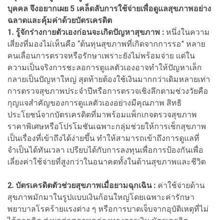
บุคคล จึงอยากเผย 5 เคล็ดลับการใช้จ่ายเพื่อดูแลสุขภาพอย่าง
ฉลาดและคุ้มค่าด้วยบัตรเครดิต
1.
รู้จักร่างกายตัวเองก่อนจะเกิดปัญหาสุขภาพ :
หนึ่งในความ
เสี่ยงที่มองไม่เห็นคือ “ต้นทุนสุขภาพที่เกิดจากการรอ” หลาย
คนเลื่อนการตรวจหรือรักษาเพราะยังไม่พร้อมจ่าย แต่ใน
ความเป็นจริงการชะลอการดูแลตัวเองอาจทำให้ปัญหาเล็ก
กลายเป็นปัญหาใหญ่ สุดท้ายต้องใช้เงินมากกว่าเดิมหลายเท่า
การตรวจสุขภาพประจำปีหรือการตรวจเชิงลึกตามช่วงวัยคือ
กุญแจสำคัญของการดูแลตัวเองอย่างมีคุณภาพ สิทธิ
ประโยชน์จากบัตรเครดิตที่มาพร้อมแพ็กเกจตรวจสุขภาพ
ราคาพิเศษหรือโปรโมชันเฉพาะกลุ่มช่วยให้การเช็กสุขภาพ
เป็นเรื่องที่เข้าถึงได้ง่ายขึ้น ทำให้สามารถเข้าถึงการดูแลที่
จำเป็นได้ทันเวลา เปรียบได้กับการลงทุนเพื่อการป้องกันเพื่อ
เลี่ยงค่าใช้จ่ายที่สูงกว่าในอนาคตทั้งในด้านสุขภาพและชีวิต
2.
บัตรเครดิตตัวช่วยสุขภาพเมื่อยามฉุกเฉิน :
ค่าใช้จ่ายด้าน
สุขภาพมักมาในรูปแบบเงินก้อนใหญ่โดยเฉพาะค่ารักษา
พยาบาลโรคร้ายแรงต่าง ๆ หรือการบาดเจ็บจากอุบัติเหตุที่ไม่