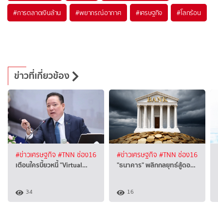
#
การตลาดเงินล้าน
#
พยากรณ์อากาศ
#
เศรษฐกิจ
#
โลกร้อน
ข่าวที่เกี่ยวข้อง
#ข่าวเศรษฐกิจ
#TNN ช่อง16
#ข่าวเศรษฐกิจ
#TNN ช่อง16
เตือนใครบี้ยวหนี้ "Virtual…
"ธนาคาร" พลิกกลยุทธ์สู้ดอ…
34
16