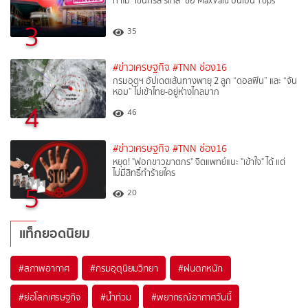
ทำไม "เซ็นทรัล รีเทล" ซื้อ MaxValu ปั้นเป็น Tops
3
35
#ข่าวเศรษฐกิจ
#TNN ช่อง16
กรมอุตุฯ อัปเดตเส้นทางพายุ 2 ลูก “ดอลฟิน” และ “จัน
หอม” ไม่เข้าไทย-อยู่ห่างไกลมาก
4
46
#ข่าวเศรษฐกิจ
#TNN ช่อง16
หยุด! "ฟอกขาวฆาตกร" จิตแพทย์แนะ "เข้าใจ" ได้ แต่
ไม่มีสิทธิ์ทำร้ายใคร
5
20
แท็กยอดนิยม
#
สภาพอากาศ
#
กรมอุตุนิยมวิทยา
#
ฝนตกหนัก
#
ย่อโลกเศรษฐกิจ
#
น้ำท่วม
#
พยากรณ์อากาศวันนี้