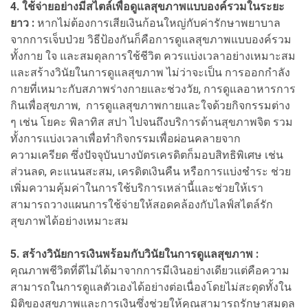
4.
ใช้จ่ายอย่างมีสไตล์เพื่อดูแลสุขภาพแบบองค์รวมในระยะ
ยาว :
หากไม่ต้องการเสียเงินก้อนใหญ่กับค่ารักษาพยาบาล
จากการเจ็บป่วย วิธีป้องกันก็คือการดูแลสุขภาพแบบองค์รวม
ทั้งกาย ใจ และสมดุลการใช้ชีวิต ควรแบ่งเวลาอย่างเหมาะสม
และสร้างวินัยในการดูแลสุขภาพ ไม่ว่าจะเป็น การออกกำลัง
กายที่เหมาะกับสภาพร่างกายและช่วงวัย, การดูแลอาหารการ
กินเพื่อสุขภาพ, การดูแลสุขภาพกายและใจด้วยกิจกรรมต่าง
ๆ เช่น โยคะ พิลาทิส สปา ไปจนถึงบริการด้านสุขภาพจิต รวม
ทั้งการแบ่งเวลาเพื่อทำกิจกรรมเพื่อผ่อนคลายจาก
ความเครียด ซึ่งปัจจุบันบางบัตรเครดิตก็มอบสิทธิพิเศษ เช่น
ส่วนลด, คะแนนสะสม, เครดิตเงินคืน หรือการแบ่งชำระ ช่วย
เพิ่มความคุ้มค่าในการใช้บริการเหล่านี้และช่วยให้เรา
สามารถวางแผนการใช้จ่ายให้สอดคล้องกับไลฟ์สไตล์รัก
สุขภาพได้อย่างเหมาะสม
5.
สร้างวินัยการเงินพร้อมกับวินัยในการดูแลสุขภาพ :
คุณภาพชีวิตที่ดีไม่ได้มาจากการมีเงินอย่างเดียวแต่คือความ
สามารถในการดูแลตัวเองได้อย่างต่อเนื่องโดยไม่สะดุดทั้งใน
มิติของสุขภาพและการเงินซึ่งช่วยให้คุณสามารถรักษาสมดุล