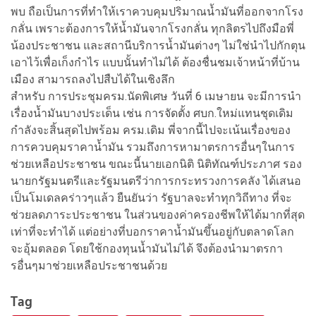
พบ ถือเป็นการที่ทำให้เราควบคุมปริมาณน้ำมันที่ออกจากโรง
กลั่น เพราะต้องการให้น้ำมันจากโรงกลั่น ทุกลิตรไปถึงมือพี่
น้องประชาชน และสถานีบริการน้ำมันต่างๆ ไม่ใช่นำไปกักตุน
เอาไว้เพื่อเก็งกำไร แบบนั้นทำไม่ได้ ต้องชื่นชมเจ้าหน้าที่บ้าน
เมือง สามารถลงไปสืบได้ในเชิงลึก
สำหรับ การประชุมครม.นัดพิเศษ วันที่ 6 เมษายน
จะมีการนำ
เรื่องน้ำมัน
บางประเด็น เช่น การจัดตั้ง ศบก.ใหม่แทนชุดเดิม
กำลังจะสิ้นสุดไปพร้อม ครม.เดิม พี่จากนี้ไปจะเน้นเรื่องของ
การควบคุมราคาน้ำมัน รวมถึงการหามาตรการอื่นๆในการ
ช่วยเหลือประชาชน ขณะนี้นายเอกนิติ นิติทัณฑ์ประภาศ รอง
นายกรัฐมนตรีและรัฐมนตรีว่าการกระทรวงการคลัง ได้เสนอ
เป็นโมเดลคร่าวๆแล้ว ยืนยันว่า รัฐบาลจะทำทุกวิถีทาง ที่จะ
ช่วยลดภาระประชาชน ในส่วนของค่าครองชีพให้ได้มากที่สุด
เท่าที่จะทำได้ แต่อย่างที่บอกราคาน้ำมันขึ้นอยู่กับตลาดโลก
จะอุ้มตลอด โดยใช้กองทุนน้ำมันไม่ได้ จึงต้องนำมาตรกา
รอื่นๆมาช่วยเหลือประชาชนด้วย
Tag