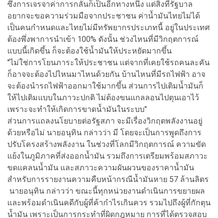
ซึ่งการเจรจาค่าการกลั่นก็เป็นอีกทางหนึ่ง แต่สิ่งที่รัฐบาล
อยากจะขอความร่วมมือจากประชาชน ค่าน้ำมันไทยไม่ได้
เป็นคนกำหนดและไทยไม่มีทรัพยากรประเภทนี้ อยู่ในประเทศ
ต้องพึ่งพาการนำเข้า 100% ดังนั้น ช่วงไหนที่มีวิกฤตการณ์
แบบนี้เกิดขึ้น ก็จะต้องใช้น้ำมันให้ประหยัดมากขึ้น
"ไม่ใช่การโยนภาระให้ประชาชน แต่จากที่เคยใช้รถคนละคัน
ก็อาจจะต้องไปไหนมาไหนด้วยกัน บ้านไหนที่มีรถไฟฟ้า อาจ
จะต้องนำรถไฟฟ้าออกมาใช้มากขึ้น ส่วนการไปเติมน้ำมันก็
ให้ไปเติมแบบในภาวะปกติ ไม่ต้องขนแกลลอนไปตุนเอาไว้
เพราะจะทำให้เกิดการขาดน้ำมันในระบบ"
ส่วนการแถลงนโยบายต่อรัฐสภา จะมีเรื่องวิกฤตพลังงานอยู่
ด้วยหรือไม่ นายอนุทิน กล่าวว่า มี โดยจะเป็นการพูดถึงการ
ปรับโครงสร้างพลังงาน ในช่วงที่โลกมีวิกฤตการณ์ ความขัด
แย้งในภูมิภาคที่ส่งออกน้ำมัน รวมถึงการเตรียมพร้อมสภาวะ
ขดแคลนน้ำมัน และสภาวะความผันผวนของราคาน้ำมัน
สำหรับการรายงานความคืบหน้ากรณีน้ำมันหาย 57 ล้านลิตร
นายอนุทิน กล่าวว่า ขณะนี้ทุกหน่วยงานดำเนินการขยายผล
และพร้อมดำเนินคดีกับผู้ที่ค้ากำไรเกินควร รวมไปถึงผู้ที่กักตุน
น้ำมัน เพราะเป็นการกระทำที่ผิดกฎหมาย การที่ได้ตรวจสอบ