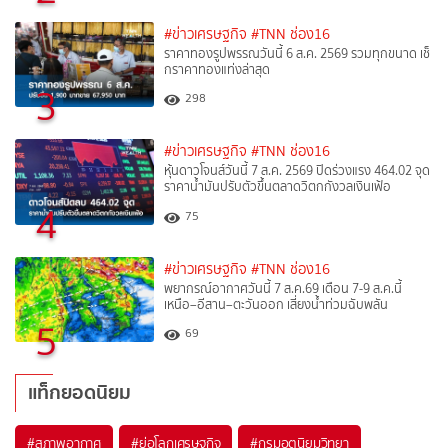
#ข่าวเศรษฐกิจ
#TNN ช่อง16
ราคาทองรูปพรรณวันนี้ 6 ส.ค. 2569 รวมทุกขนาด เช็
กราคาทองแท่งล่าสุด
3
298
#ข่าวเศรษฐกิจ
#TNN ช่อง16
หุ้นดาวโจนส์วันนี้ 7 ส.ค. 2569 ปิดร่วงแรง 464.02 จุด
ราคาน้ำมันปรับตัวขึ้นตลาดวิตกกังวลเงินเฟ้อ
4
75
#ข่าวเศรษฐกิจ
#TNN ช่อง16
พยากรณ์อากาศวันนี้ 7 ส.ค.69 เตือน 7-9 ส.ค.นี้
เหนือ–อีสาน–ตะวันออก เสี่ยงน้ำท่วมฉับพลัน
5
69
แท็กยอดนิยม
#
สภาพอากาศ
#
ย่อโลกเศรษฐกิจ
#
กรมอุตุนิยมวิทยา