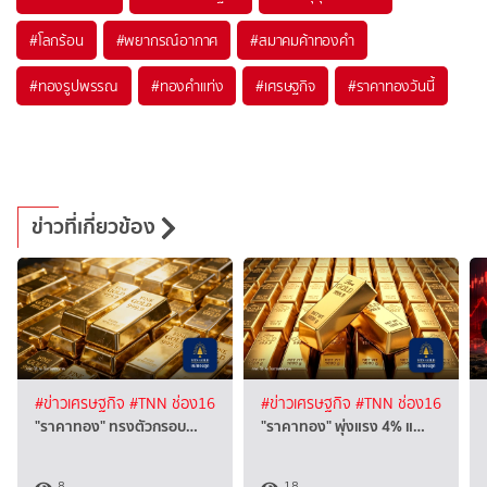
#
โลกร้อน
#
พยากรณ์อากาศ
#
สมาคมค้าทองคำ
#
ทองรูปพรรณ
#
ทองคำแท่ง
#
เศรษฐกิจ
#
ราคาทองวันนี้
ข่าวที่เกี่ยวข้อง
#ข่าวเศรษฐกิจ
#TNN ช่อง16
#ข่าวเศรษฐกิจ
#TNN ช่อง16
"ราคาทอง" ทรงตัวกรอบ…
"ราคาทอง" พุ่งแรง 4% แ…
8
18