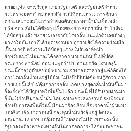
นายอนุทิน ชาญวีรกูล นายกรัฐมนตรี และรัฐมนตรี
ว่าการ
กระทรวงมหาดไทย กล่าวถึง กรณีที่คณะกรรมการศึกษา
ความเหมาะสมในการกำหนดต้นทุนราคาน้ำมันเชื้อเพลิง
หรือ คตร. ยังไม่ได้ข้อสรุปเรื่องของการลดค่ากลั่น ว่า ใกล้จะ
ได้ข้อสรุปแล้ว พยายามเจรจากับโรงกลั่น แนะนำตัวเลขต่างๆ
มาหารือกัน เท่าที่ได้รับรายงานมา ทุกรายยังให้ความร่วมมือ
เป็นอย่างดี หวังว่าจะได้ข้อสรุปภายในสัปดาห์หน้า
สำหรับแนวโน้มน่าจะได้ลดราคา นายอนุทิน ชี้ไปที่ปลัด
กระทรวง พาณิชย์ ก่อน จะพูดว่าประธานบอร์ด ปตท.อยู่นี่
ขณะนี้กำลังดูตัวเลขอยู่ พยายามเจรจาลดราคาอยู่ แต่ก็ต้องให้
ทางโรงกลั่นน้ำมันอยู่ได้ด้วย ไม่ใช่ไปบีบบังคับ จนรู้สึกว่า หาก
ขายแบบนี้แล้วไม่คุ้มค่าการกลั่น เกิดเขาหยุดกลั่นน้ำมันขึ้นมา
ก็จะยิ่งทำให้ปัญหาทวีเพิ่มขึ้นไปอีก ขณะนี้ ที่ได้รับรายงานมา
ก็มั่นใจว่าปริมาณน้ำมัน โดยเฉพาะช่วงสงกรานต์ จะเพียงพอ
สำหรับการลงพื้นที่วันนี้ มีคนมาร้องเรียนเรื่องราคาน้ำมันแพง
แต่จริงๆแล้ว ราคาตรงนี้ กองทุนน้ำมันยังอุ้มอยู่ ลิตรละ
ประมาณ 17 บาท แต่อุ้มตรงนี้ ไปตลอดไม่ได้ เพราะฉะนั้น
รัฐบาลจะต้องหาช่องทางอื่นในการลดภาระให้กับประชาชน