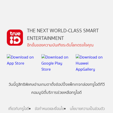
THE NEXT WORLD-CLASS SMART
ENTERTAINMENT
อีกขั้นของความบันเทิงระดับโลกตรงใจคุณ
วันนี้
ดู
สิทธิพิเศษ
อ่าน
เกม
ตาตั้ง
ช้อปปิ้ง
แพ็กเกจ
กล่องทรูไอดีทีวี
คอมมูนิตี้
บริการช่วยเหลือทรูไอดี
เกี่ยวกับทรูไอดี
ข้อกำหนดและเงื่อนไข
นโยบายความเป็นส่วนตัว