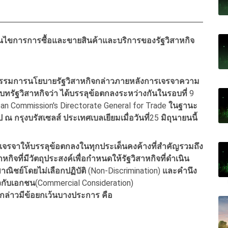
อนไขการการซื้อและขายสินค้าและบริการของรัฐวิสาหกิจ
รรมการนโยบายรัฐวิสาหกิจกล่าวภายหลังการเจรจาความ
ัฐวิสาหกิจว่า ได้บรรลุข้อตกลงระหว่างกันในรอบที่
9
n Commission's Directorate General for Trade
ในฐานะ
รป ณ
กรุงบรัสเซลส์
ประเทศเบลเยียมเมื่อวันที่
25
มิถุนายนนี้
เจรจาให้บรรลุข้อตกลงในทุกประเด็นคงค้างที่สำคัญ
รวมถึง
จที่มีวัตถุประสงค์เพื่อกำหนดให้รัฐวิสาหกิจที่ดำเนิน
ณิชย์โดยไม่เลือกปฏิบัติ
(Non-Discrimination)
และคำนึง
วกับเอกชน
(Commercial Consideration)
งกล่าวมีข้อยกเว้นบางประการ
คือ