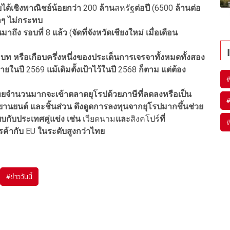
ายได้เชิงพาณิชย์น้อยกว่า
200
ล้าน
สหรัฐ
ต่อปี
(6500
ล้านต่อ
กๆ
ไม่กระทบ
นมาถึง
รอบที่
8
แล้ว
(
จัดที่จังหวัดเชียงใหม่
เมื่อเดือน
4
บท
หรือเกือบครึ่งหนึ่งของประเด็นการเจรจาทั้งหมดทั้งสอง
ายในปี
2569
แม้เดิมตั้งเป้าไว้ในปี
2568
ก็ตาม
แต่ต้อง
ยจำนวนมากจะเข้าตลาดยุโรปด้วยภาษีที่ลดลงหรือเป็น
ยานยนต์
และชิ้นส่วน ดึงดูดการลงทุนจากยุโรปมากขึ้นช่วย
บกับประเทศคู่แข่ง
เช่น
เวียดนาม
และ
สิงคโปร์
ที่
ค้ากับ
EU
ในระดับสูงกว่าไทย
#
ข่าววันนี้