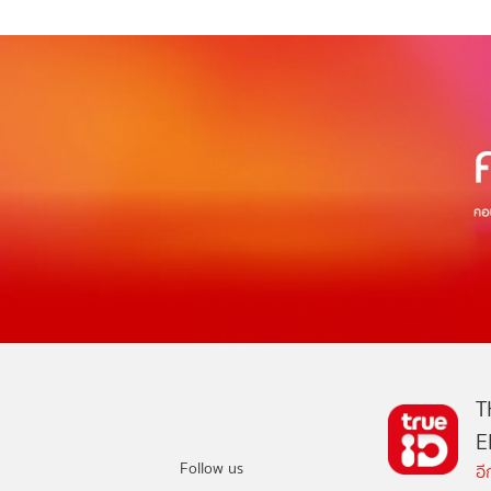
T
E
Follow us
อ