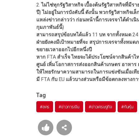
2.
ไม่ไช่ทุกรัฐวิสาหกิจ
เบื้องต้นรัฐวิสาหกิจที่มีร
ปี
)
ไม่อยู่ในการบังคับนึ้
ดังนั้น พวกรัฐวิสาหกิจเล็
แหล่งข่าวกล่าวว่า
ก่อนหน้านี้การเจรจาได้ดำเนิ
กุมภาพันธ์นี้
)
สามารถสรุปข้อบทได้แล้ว
11
บท
จากทั้งหมด
2
ฝ่ายยังคงมีเป้าหมายที่จะ
สรุปการเจรจาทั้งหมดภ
ขยายเวลาออกไปอีกหนึ่งปี
หาก
FTA
สำเร็จ
ไทยจะได้ประโยชน์จากสินค้าไท
ศูนย์
เพิ่มโอกาสการส่งออกสินค้าเกษตร
อาหาร
ให้ไทยรักษาความสามารถในการแข่งขันเมื่อเทีย
มี
FTA
กับ
EU
แล้วบางส่วนหรือมีข้อตกลงทางการ
Tag
#
สคร
#
ข่าวการเงิน
#
ข่าวเศรษฐกิจ
#
ทันหุ้น