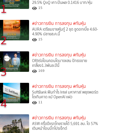
29.5% QoQ เคาะปันผล 0.1416 บาท/หุ้น
1
15
#ข่าวการเงิน การลงทุน
#ทันหุ้น
AURA เตรียมขายหุ้นกู้ 2 ชุด ชูดอกเบี้ย 4.60-
4.90% ปลายส.ค.นี้
2
15
#ข่าวการเงิน การลงทุน
#ทันหุ้น
ORIเร่งโอนคอนโดบางแสน ปักธงขาย
เกลี้ยง1.3พันล.ปีนี้
3
169
#ข่าวการเงิน การลงทุน
#ทันหุ้น
SoftBank ฟันกำไร Intel มหาศาล! พยุงพอร์ต
โตเกินคาด แม้ OpenAI แผ่ว
4
11
#ข่าวการเงิน การลงทุน
#ทันหุ้น
ASW ครึ่งปีแรกโกยรายได้ 5,691 ลบ. โต 57%
เดินหน้าโอนบิ๊กโปรเจ็กต์