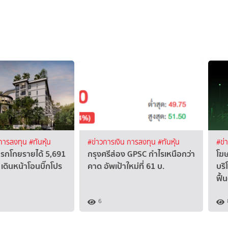
 การลงทุน
#ทันหุ้น
#ข่าวการเงิน การลงทุน
#ทันหุ้น
#ข่
แรกโกยรายได้ 5,691
กรุงศรีส่อง GPSC กำไรเหนือกว่า
โฆษ
เดินหน้าโอนบิ๊กโปร
คาด อัพเป้าใหม่ที่ 61 บ.
บริ
ฟื้
6