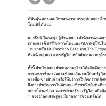
#ทันหุ้น สคร.เผย ไทยสามารถบรรลุข้อตกลงเงื่
โดยเสรี
กับ
EU
นายธิบดี
วัฒนะกุล
ผู้อำนวยการสำนักงานคณะก
ตกลงการค้าเสรีระหว่างไทยและสหภาพยุโรปในบทร
โดย
ร่วมกับ
Mr. Francisco Peiro
จาก
The Europea
หัวหน้ากลุ่มเจรจาบทรัฐวิสาหกิจฝ่ายสหภาพยุโ
ทั้งนี้
ฝ่ายไทยและฝ่ายสหภาพยุโรปได้ผลักดันการ
การเจรจาข้อสงวนและข้อยกเว้นภายใต้บทรัฐวิสาหกิ
การซื้อ
-
ขายสินค้าหรือให้บริการในกิจกรรมเชิงพา
ถึงการดำเนินการในลักษณะเชิงพาณิชย์เช่นเดีย
อย่างก็ตามข้อตกลงการค้าเสรีของรัฐวิสาหกิจดั
1.
ช่วงวิกฤตเศรษฐกิจ
มีมาตรการช่วยเหลือได้