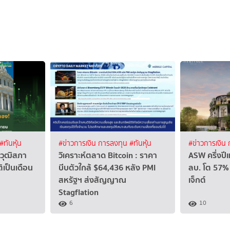
#ทันหุ้น
#ข่าวการเงิน การลงทุน
#ทันหุ้น
#ข่าวการเงิน
 วุฒิสภา
วิเคราะห์ตลาด Bitcoin : ราคา
ASW ครึ่งปี
ิเป็นเดือน
บีบตัวใกล้ $64,436 หลัง PMI
ลบ. โต 57% 
สหรัฐฯ ส่งสัญญาณ
เจ็กต์
Stagflation
6
10