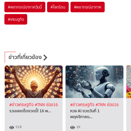
#
พยากรณ์อากาศวันนี้
#
โลกร้อน
#
พยากรณ์อากาศ
#
เศรษฐกิจ
ข่าวที่เกี่ยวข้อง
#ข่าวเศรษฐกิจ
#TNN ช่อง16
#ข่าวเศรษฐกิจ
#TNN ช่อง16
รวมเลขเด็ดงวดนี้! 16 พ…
หวย AI งวดวันที่ 1
พฤศจิกายน…
518
1K