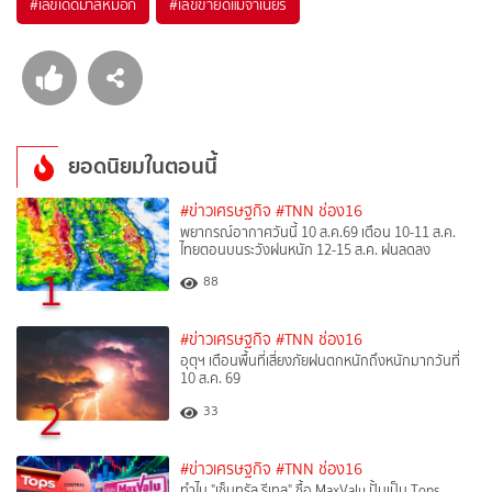
#
เลขเด็ดม้าสีหมอก
#
เลขขายดีแม่จำเนียร
ยอดนิยมในตอนนี้
#ข่าวเศรษฐกิจ
#TNN ช่อง16
พยากรณ์อากาศวันนี้ 10 ส.ค.69 เตือน 10-11 ส.ค.
ไทยตอนบนระวังฝนหนัก 12-15 ส.ค. ฝนลดลง
1
88
#ข่าวเศรษฐกิจ
#TNN ช่อง16
อุตุฯ เตือนพื้นที่เสี่ยงภัยฝนตกหนักถึงหนักมากวันที่
10 ส.ค. 69
2
33
#ข่าวเศรษฐกิจ
#TNN ช่อง16
ทำไม "เซ็นทรัล รีเทล" ซื้อ MaxValu ปั้นเป็น Tops