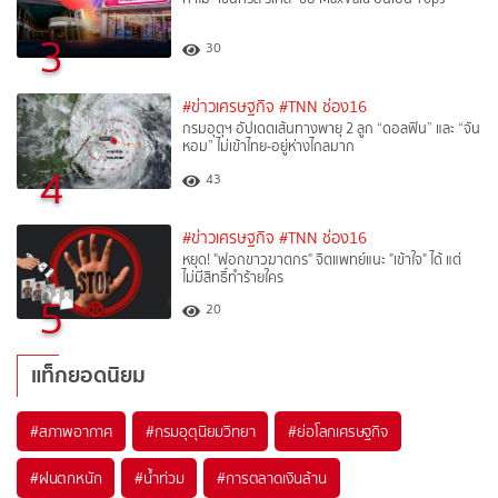
3
30
#ข่าวเศรษฐกิจ
#TNN ช่อง16
กรมอุตุฯ อัปเดตเส้นทางพายุ 2 ลูก “ดอลฟิน” และ “จัน
หอม” ไม่เข้าไทย-อยู่ห่างไกลมาก
4
43
#ข่าวเศรษฐกิจ
#TNN ช่อง16
หยุด! "ฟอกขาวฆาตกร" จิตแพทย์แนะ "เข้าใจ" ได้ แต่
ไม่มีสิทธิ์ทำร้ายใคร
5
20
แท็กยอดนิยม
#
สภาพอากาศ
#
กรมอุตุนิยมวิทยา
#
ย่อโลกเศรษฐกิจ
#
ฝนตกหนัก
#
น้ำท่วม
#
การตลาดเงินล้าน