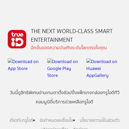
THE NEXT WORLD-CLASS SMART
ENTERTAINMENT
อีกขั้นของความบันเทิงระดับโลกตรงใจคุณ
วันนี้
ดู
สิทธิพิเศษ
อ่าน
เกม
ตาตั้ง
ช้อปปิ้ง
แพ็กเกจ
กล่องทรูไอดีทีวี
คอมมูนิตี้
บริการช่วยเหลือทรูไอดี
เกี่ยวกับทรูไอดี
ข้อกำหนดและเงื่อนไข
นโยบายความเป็นส่วนตัว