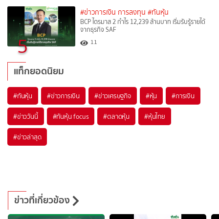
#ข่าวการเงิน การลงทุน
#ทันหุ้น
BCP ไตรมาส 2 กำไร 12,239 ล้านบาท เริ่มรับรู้รายได้
จากธุรกิจ SAF
5
11
แท็กยอดนิยม
#
ทันหุ้น
#
ข่าวการเงิน
#
ข่าวเศรษฐกิจ
#
หุ้น
#
การเงิน
#
ข่าววันนี้
#
ทันหุ้น focus
#
ตลาดหุ้น
#
หุ้นไทย
#
ข่าวล่าสุด
ข่าวที่เกี่ยวข้อง