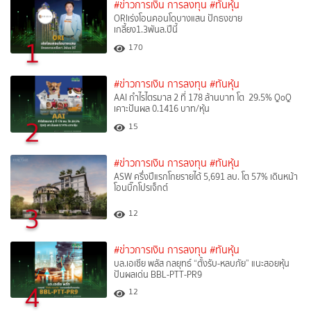
#ข่าวการเงิน การลงทุน
#ทันหุ้น
ORIเร่งโอนคอนโดบางแสน ปักธงขาย
เกลี้ยง1.3พันล.ปีนี้
1
170
#ข่าวการเงิน การลงทุน
#ทันหุ้น
AAI กำไรไตรมาส 2 ที่ 178 ล้านบาท โต 29.5% QoQ
เคาะปันผล 0.1416 บาท/หุ้น
2
15
#ข่าวการเงิน การลงทุน
#ทันหุ้น
ASW ครึ่งปีแรกโกยรายได้ 5,691 ลบ. โต 57% เดินหน้า
โอนบิ๊กโปรเจ็กต์
3
12
#ข่าวการเงิน การลงทุน
#ทันหุ้น
บล.เอเซีย พลัส กลยุทธ์ “ตั้งรับ-หลบภัย” แนะสอยหุ้น
ปันผลเด่น BBL-PTT-PR9
4
12