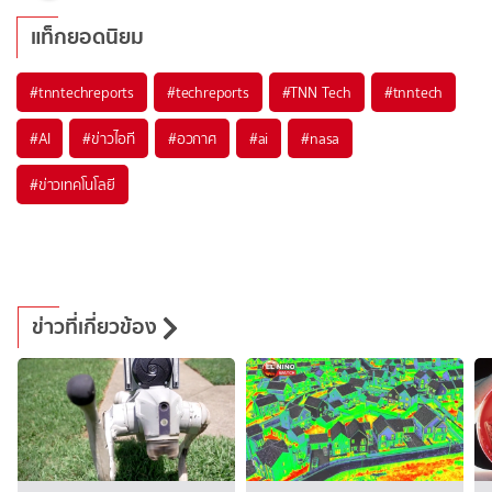
แท็กยอดนิยม
#
tnntechreports
#
techreports
#
TNN Tech
#
tnntech
#
AI
#
ข่าวไอที
#
อวกาศ
#
ai
#
nasa
#
ข่าวเทคโนโลยี
ข่าวที่เกี่ยวข้อง