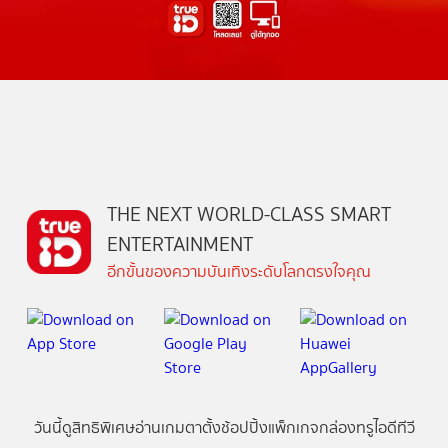
THE NEXT WORLD-CLASS SMART
ENTERTAINMENT
อีกขั้นของความบันเทิงระดับโลกตรงใจคุณ
วันนี้
ดู
สิทธิพิเศษ
อ่าน
เกม
ตาตั้ง
ช้อปปิ้ง
แพ็กเกจ
กล่องทรูไอดีทีวี