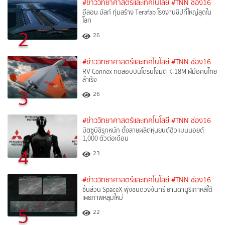
#ข่าววิทยาศาสตร์และเทคโนโลยี
#TNN ช่อง16
อีลอน มัสก์ ทุ่มสร้าง Terafab โรงงานชิปที่ใหญ่สุดใน
โลก
2
26
#ข่าววิทยาศาสตร์และเทคโนโลยี
#TNN ช่อง16
RV Connex ทดสอบบินโดรนโจมตี K-18M ฝีมือคนไทย
สำเร็จ
3
26
#ข่าววิทยาศาสตร์และเทคโนโลยี
#TNN ช่อง16
มิตซูบิชิรุกหนัก ตั้งสายผลิตหุ่นยนต์ฮิวแมนนอยด์
1,000 ตัวต่อเดือน
4
23
#ข่าววิทยาศาสตร์และเทคโนโลยี
#TNN ช่อง16
ชิ้นส่วน SpaceX พุ่งชนดวงจันทร์ ยานดานูริเกาหลีใต้
เผยภาพหลุมใหม่
5
22