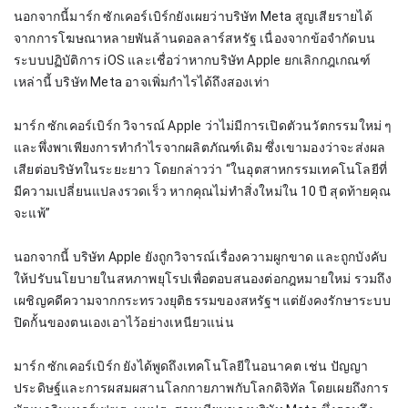
นอกจากนี้มาร์ก ซักเคอร์เบิร์กยังเผยว่าบริษัท Meta สูญเสียรายได้
จากการโฆษณาหลายพันล้านดอลลาร์สหรัฐ เนื่องจากข้อจำกัดบน
ระบบปฏิบัติการ iOS และเชื่อว่าหากบริษัท Apple ยกเลิกกฎเกณฑ์
เหล่านี้ บริษัท Meta อาจเพิ่มกำไรได้ถึงสองเท่า
มาร์ก ซักเคอร์เบิร์ก วิจารณ์ Apple ว่าไม่มีการเปิดตัวนวัตกรรมใหม่ ๆ 
และพึ่งพาเพียงการทำกำไรจากผลิตภัณฑ์เดิม ซึ่งเขามองว่าจะส่งผล
เสียต่อบริษัทในระยะยาว โดยกล่าวว่า “ในอุตสาหกรรมเทคโนโลยีที่
มีความเปลี่ยนแปลงรวดเร็ว หากคุณไม่ทำสิ่งใหม่ใน 10 ปี สุดท้ายคุณ
จะแพ้”
นอกจากนี้ บริษัท Apple ยังถูกวิจารณ์เรื่องความผูกขาด และถูกบังคับ
ให้ปรับนโยบายในสหภาพยุโรปเพื่อตอบสนองต่อกฎหมายใหม่ รวมถึง
เผชิญคดีความจากกระทรวงยุติธรรมของสหรัฐฯ แต่ยังคงรักษาระบบ
ปิดกั้นของตนเองเอาไว้อย่างเหนียวแน่น
มาร์ก ซักเคอร์เบิร์ก ยังได้พูดถึงเทคโนโลยีในอนาคต เช่น ปัญญา
ประดิษฐ์และการผสมผสานโลกกายภาพกับโลกดิจิทัล โดยเผยถึงการ