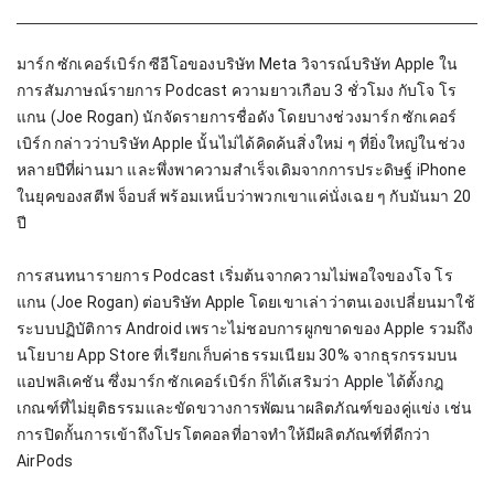
มาร์ก ซักเคอร์เบิร์ก ซีอีโอของบริษัท Meta วิจารณ์บริษัท Apple ใน
การสัมภาษณ์รายการ Podcast ความยาวเกือบ 3 ชั่วโมง กับโจ โร
แกน (Joe Rogan) นักจัดรายการชื่อดัง โดยบางช่วงมาร์ก ซักเคอร์
เบิร์ก กล่าวว่าบริษัท Apple นั้นไม่ได้คิดค้นสิ่งใหม่ ๆ ที่ยิ่งใหญ่ในช่วง
หลายปีที่ผ่านมา และพึ่งพาความสำเร็จเดิมจากการประดิษฐ์ iPhone 
ในยุคของสตีฟ จ็อบส์ พร้อมเหน็บว่าพวกเขาแค่นั่งเฉย ๆ กับมันมา 20 
ปี
การสนทนารายการ Podcast เริ่มต้นจากความไม่พอใจของโจ โร
แกน (Joe Rogan) ต่อบริษัท Apple โดยเขาเล่าว่าตนเองเปลี่ยนมาใช้
ระบบปฏิบัติการ Android เพราะไม่ชอบการผูกขาดของ Apple รวมถึง
นโยบาย App Store ที่เรียกเก็บค่าธรรมเนียม 30% จากธุรกรรมบน
แอปพลิเคชัน ซึ่งมาร์ก ซักเคอร์เบิร์ก ก็ได้เสริมว่า Apple ได้ตั้งกฎ
เกณฑ์ที่ไม่ยุติธรรมและขัดขวางการพัฒนาผลิตภัณฑ์ของคู่แข่ง เช่น 
การปิดกั้นการเข้าถึงโปรโตคอลที่อาจทำให้มีผลิตภัณฑ์ที่ดีกว่า 
AirPods