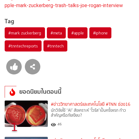
pple-mark-zuckerberg-trash-talks-joe-rogan-interview
Tag
#
mark zuckerberg
#
meta
#
apple
#
iphone
#
tnntechreports
#
tnntech
ยอดนิยมในตอนนี้
#ข่าววิทยาศาสตร์และเทคโนโลยี
#TNN ช่อง16
นักวิจัยใช้ “AI” สังเคราะห์ “ไวรัส”เป็นครั้งแรก ก้าว
สำคัญหรือภัยเงียบ?
1
46