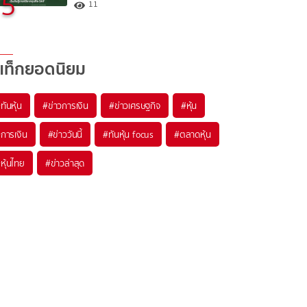
5
11
แท็กยอดนิยม
#
ทันหุ้น
#
ข่าวการเงิน
#
ข่าวเศรษฐกิจ
#
หุ้น
#
การเงิน
#
ข่าววันนี้
#
ทันหุ้น focus
#
ตลาดหุ้น
#
หุ้นไทย
#
ข่าวล่าสุด