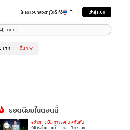
TH
เข้าสู่ระบบ
โหลดแอป
กล่องทรูไอดี ทีวี
ระเทศ
อื่นๆ
ยอดนิยมในตอนนี้
#ข่าวการเงิน การลงทุน
#ทันหุ้น
ORIเร่งโอนคอนโดบางแสน ปักธงขาย