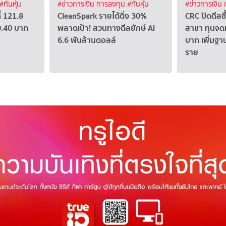
#ทันหุ้น
#ข่าวการเงิน การลงทุน
#ทันหุ้น
#ข่าวการเงิน
่ 121.8
CleanSpark รายได้ดิ่ง 30%
CRC ปิดดีลซ
0.40 บาท
พลาดเป้า! สวนทางดีลยักษ์ AI
สาขา ทุนจดท
6.6 พันล้านดอลล์
บาท เพิ่มฐา
ราย