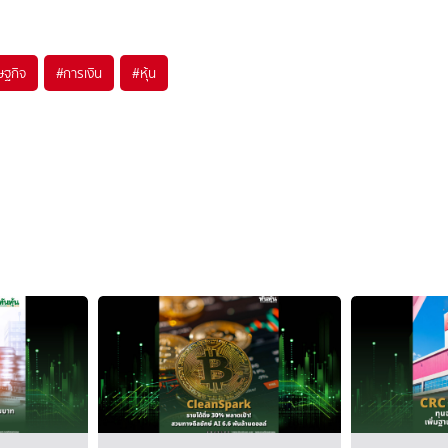
ษฐกิจ
#
การเงิน
#
หุ้น