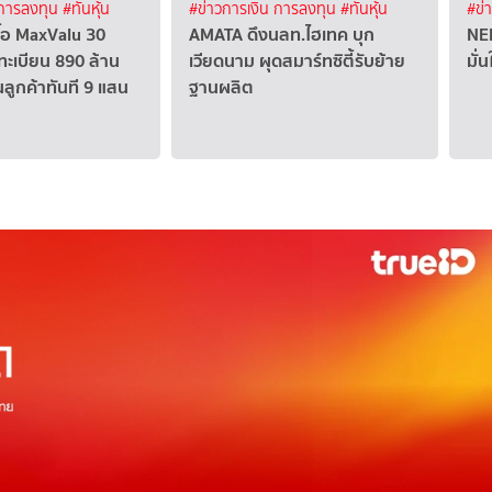
 การลงทุน
#ทันหุ้น
#ข่าวการเงิน การลงทุน
#ทันหุ้น
#ข่
ื้อ MaxValu 30
AMATA ดึงนลท.ไฮเทค บุก
NER
ะเบียน 890 ล้าน
เวียดนาม ผุดสมาร์ทซิตี้รับย้าย
มั่
นลูกค้าทันที 9 แสน
ฐานผลิต