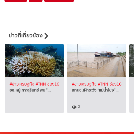
ข่าวที่เกี่ยวข้อง
#ข่าวเศรษฐกิจ
#TNN ช่อง16
#ข่าวเศรษฐกิจ
#TNN ช่อง16
อช.หมู่เกาะสุรินทร์ พบ "…
สทนช.เฝ้าระวัง “แม่น้ำโขง” …
3