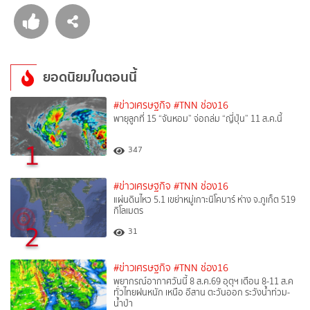
ยอดนิยมในตอนนี้
#ข่าวเศรษฐกิจ
#TNN ช่อง16
พายุลูกที่ 15 “จันหอม” จ่อถล่ม “ญี่ปุ่น” 11 ส.ค.นี้
1
347
#ข่าวเศรษฐกิจ
#TNN ช่อง16
แผ่นดินไหว 5.1 เขย่าหมู่เกาะนิโคบาร์ ห่าง จ.ภูเก็ต 519
กิโลเมตร
2
31
#ข่าวเศรษฐกิจ
#TNN ช่อง16
พยากรณ์อากาศวันนี้ 8 ส.ค.69 อุตุฯ เตือน 8-11 ส.ค
ทั่วไทยฝนหนัก เหนือ อีสาน ตะวันออก ระวังน้ำท่วม-
น้ำป่า