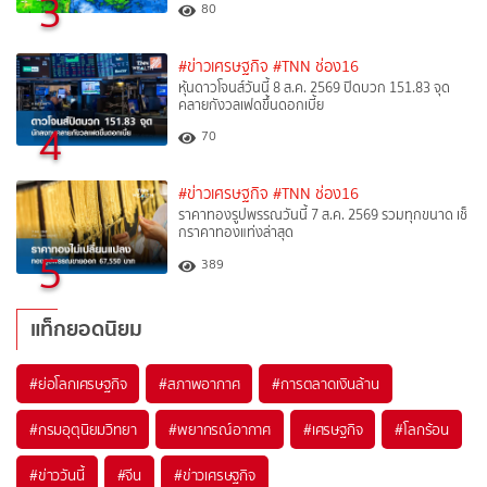
3
80
#ข่าวเศรษฐกิจ
#TNN ช่อง16
หุ้นดาวโจนส์วันนี้ 8 ส.ค. 2569 ปิดบวก 151.83 จุด
คลายกังวลเฟดขึ้นดอกเบี้ย
4
70
#ข่าวเศรษฐกิจ
#TNN ช่อง16
ราคาทองรูปพรรณวันนี้ 7 ส.ค. 2569 รวมทุกขนาด เช็
กราคาทองแท่งล่าสุด
5
389
แท็กยอดนิยม
#
ย่อโลกเศรษฐกิจ
#
สภาพอากาศ
#
การตลาดเงินล้าน
#
กรมอุตุนิยมวิทยา
#
พยากรณ์อากาศ
#
เศรษฐกิจ
#
โลกร้อน
#
ข่าววันนี้
#
จีน
#
ข่าวเศรษฐกิจ