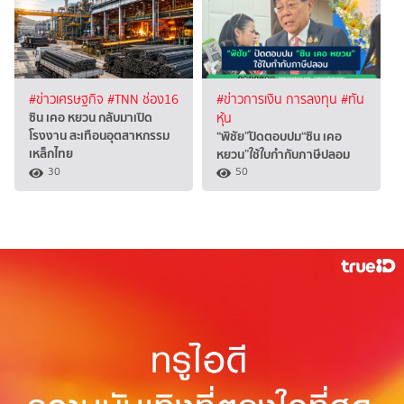
#ข่าวเศรษฐกิจ
#TNN ช่อง16
#ข่าวการเงิน การลงทุน
#ทัน
ซิน เคอ หยวน กลับมาเปิด
หุ้น
โรงงาน สะเทือนอุตสาหกรรม
“พิชัย”ปัดตอบปม“ซิน เคอ
เหล็กไทย
หยวน”ใช้ใบกำกับภาษีปลอม
30
50