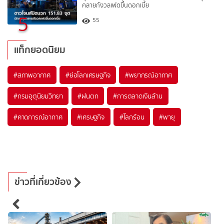
คลายกังวลเฟดขึ้นดอกเบี้ย
5
55
แท็กยอดนิยม
#
สภาพอากาศ
#
ย่อโลกเศรษฐกิจ
#
พยากรณ์อากาศ
#
กรมอุตุนิยมวิทยา
#
ฝนตก
#
การตลาดเงินล้าน
#
คาดการณ์อากาศ
#
เศรษฐกิจ
#
โลกร้อน
#
พายุ
ข่าวที่เกี่ยวข้อง