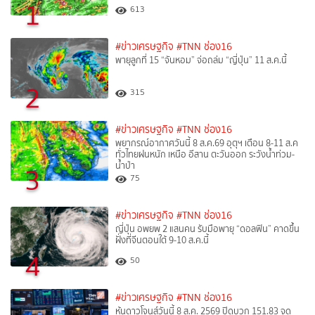
1
613
#ข่าวเศรษฐกิจ
#TNN ช่อง16
พายุลูกที่ 15 “จันหอม” จ่อถล่ม “ญี่ปุ่น” 11 ส.ค.นี้
2
315
#ข่าวเศรษฐกิจ
#TNN ช่อง16
พยากรณ์อากาศวันนี้ 8 ส.ค.69 อุตุฯ เตือน 8-11 ส.ค
ทั่วไทยฝนหนัก เหนือ อีสาน ตะวันออก ระวังน้ำท่วม-
น้ำป่า
3
75
#ข่าวเศรษฐกิจ
#TNN ช่อง16
ญี่ปุ่น อพยพ 2 แสนคน รับมือพายุ “ดอลฟิน” คาดขึ้น
ฝั่งที่จีนตอนใต้ 9-10 ส.ค.นี้
4
50
#ข่าวเศรษฐกิจ
#TNN ช่อง16
หุ้นดาวโจนส์วันนี้ 8 ส.ค. 2569 ปิดบวก 151.83 จุด