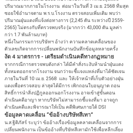
ปริมาณมากภายในโรงงาน ต่อมาในวันที่ 3 เม.ย. 2568 ทีมสุด
ซอยใช้อำนาจตาม พ.ร.บ.โรงงาน ตรวจสอบเพิ่มเติม พบว่า
ปริมาณฝุ่นแดงที่แจ้งต่อทางการ (2,245 ตัน ระหว่างปี 2559-
2565) ไม่ตรงกับที่ตรวจพบจริง (มากกว่า 43,000 ตัน มูลค่า
กว่า 1.7 พันล้านบาท)
หนึ่งในกรรมการบริษัทฯ อ้างว่า ความคลาดเคลื่อนของ
ตัวเลขเกิดจากการเปลี่ยนพนักงานบันทึกข้อมูลหลายครั้ง
งัด 4 มาตรการ - เตรียมดำเนินคดีทางกฏหมาย
จากกรณีการตรวจพบดังกล่า ได้มีคำสั่งระงับห้ามนำฝุ่นแดง
ทั้งหมดออกจากโรงงาน จนกว่าจะชี้แจงแหล่งที่มาได้ชัดเจน
ภายในวันที่ 10 เม.ย. 2568 และ ให้เจ้าหน้าที่เก็บตัวอย่างฝุ่น
แดงเพื่อตรวจสอบ ล่าสุดได้มีการ เพิกถอนใบอนุญาต ถอน
สิทธิ์การนำสิ่งปฏิกูลออกนอกโรงงาน อาจเข้าสู่ขั้นตอน
ดำเนินคดีอาญา หากบริษัทไม่สามารถชี้แจงที่มา อาจถูก
ดำเนินคดีและพิจารณาให้เป็น คดีพิเศษภายใต้ DSI
ข้อมูลคาดเคลื่อน “ข้ออ้างบริษัทสีเทา”
น.ส.ฐิติภัสร์ ระบุว่า ข้ออ้างเรื่องข้อมูลคลาดเคลื่อนจากการ
เปลี่ยนพนักงาน เป็นข้ออ้างที่บริษัทสีเทามักใช้เพื่อหลีกเลี่ยง