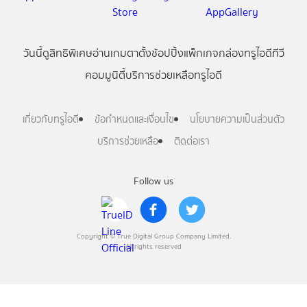
วันนี้
ดู
สิทธิพิเศษ
อ่าน
เกม
ตาตั้ง
ช้อปปิ้ง
แพ็กเกจ
กล่องทรูไอดีทีวี
คอมมูนิตี้
บริการช่วยเหลือทรูไอดี
เกี่ยวกับทรูไอดี
ข้อกำหนดและเงื่อนไข
นโยบายความเป็นส่วนตัว
บริการช่วยเหลือ
ติดต่อเรา
Follow us
Copyright © True Digital Group Company Limited.
All rights reserved