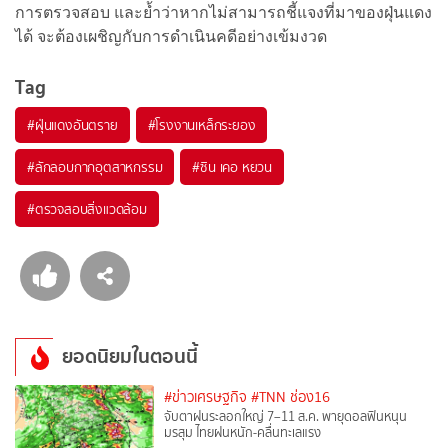
การตรวจสอบ และย้ำว่าหากไม่สามารถชี้แจงที่มาของฝุ่นแดง
ได้ จะต้องเผชิญกับการดำเนินคดีอย่างเข้มงวด
Tag
#
ฝุ่นแดงอันตราย
#
โรงงานเหล็กระยอง
#
ลักลอบกากอุตสาหกรรม
#
ซิน เคอ หยวน
#
ตรวจสอบสิ่งแวดล้อม
ยอดนิยมในตอนนี้
#ข่าวเศรษฐกิจ
#TNN ช่อง16
จับตาฝนระลอกใหญ่ 7–11 ส.ค. พายุดอลฟินหนุน
มรสุม ไทยฝนหนัก-คลื่นทะเลแรง