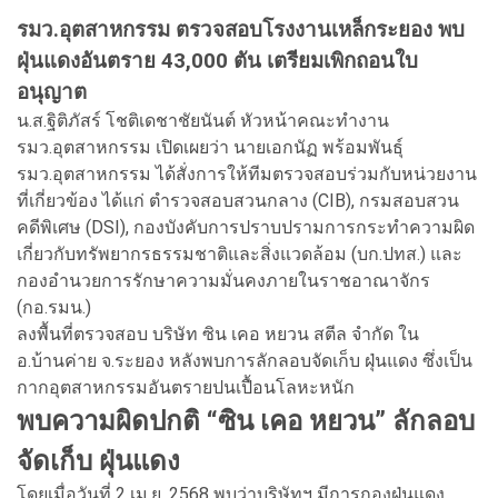
รมว.อุตสาหกรรม ตรวจสอบโรงงานเหล็กระยอง พบ
ฝุ่นแดงอันตราย 43,000 ตัน เตรียมเพิกถอนใบ
อนุญาต
น.ส.ฐิติภัสร์ โชติเดชาชัยนันต์ หัวหน้าคณะทำงาน
รมว.อุตสาหกรรม เปิดเผยว่า นายเอกนัฏ พร้อมพันธุ์
รมว.อุตสาหกรรม ได้สั่งการให้ทีมตรวจสอบร่วมกับหน่วยงาน
ที่เกี่ยวข้อง ได้แก่ ตำรวจสอบสวนกลาง (CIB), กรมสอบสวน
คดีพิเศษ (DSI), กองบังคับการปราบปรามการกระทำความผิด
เกี่ยวกับทรัพยากรธรรมชาติและสิ่งแวดล้อม (บก.ปทส.) และ
กองอำนวยการรักษาความมั่นคงภายในราชอาณาจักร
(กอ.รมน.)
ลงพื้นที่ตรวจสอบ บริษัท ซิน เคอ หยวน สตีล จำกัด ใน
อ.บ้านค่าย จ.ระยอง หลังพบการลักลอบจัดเก็บ ฝุ่นแดง ซึ่งเป็น
กากอุตสาหกรรมอันตรายปนเปื้อนโลหะหนัก
พบความผิดปกติ “ซิน เคอ หยวน” ลักลอบ
จัดเก็บ ฝุ่นแดง
โดยเมื่อวันที่ 2 เม.ย. 2568 พบว่าบริษัทฯ มีการกองฝุ่นแดง