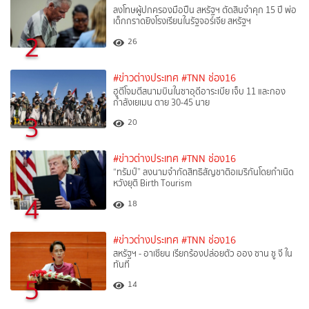
ลงโทษผู้ปกครองมือปืน สหรัฐฯ ตัดสินจำคุก 15 ปี พ่อ
เด็กกราดยิงโรงเรียนในรัฐจอร์เจีย สหรัฐฯ
2
26
#ข่าวต่างประเทศ
#TNN ช่อง16
ฮูตีโจมตีสนามบินในซาอุดีอาระเบีย เจ็บ 11 และกอง
กำลังเยเมน ตาย 30-45 นาย
3
20
#ข่าวต่างประเทศ
#TNN ช่อง16
“ทรัมป์” ลงนามจำกัดสิทธิสัญชาติอเมริกันโดยกำเนิด
หวังยุติ Birth Tourism
4
18
#ข่าวต่างประเทศ
#TNN ช่อง16
สหรัฐฯ - อาเซียน เรียกร้องปล่อยตัว ออง ซาน ซู จี ใน
ทันที
5
14