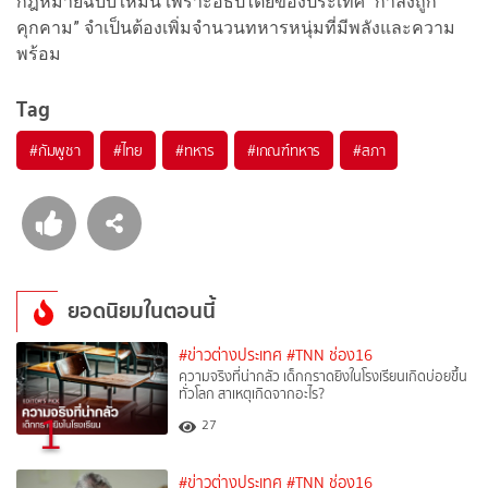
กฎหมายฉบับใหม่นี้ เพราะอธิปไตยของประเทศ “กำลังถูก
คุกคาม” จำเป็นต้องเพิ่มจำนวนทหารหนุ่มที่มีพลังและความ
พร้อม
Tag
#
กัมพูชา
#
ไทย
#
ทหาร
#
เกณฑ์ทหาร
#
สภา
ยอดนิยมในตอนนี้
#ข่าวต่างประเทศ
#TNN ช่อง16
ความจริงที่น่ากลัว เด็กกราดยิงในโรงเรียนเกิดบ่อยขึ้น
ทั่วโลก สาเหตุเกิดจากอะไร?
1
27
#ข่าวต่างประเทศ
#TNN ช่อง16