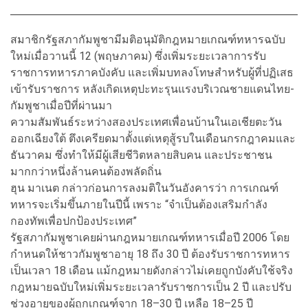
สมาชิกรัฐสภากัมพูชามีมติอนุมัติกฎหมายเกณฑ์ทหารฉบับ
ใหม่เมื่อวานนี้ 12 (พฤษภาคม) ซึ่งเพิ่มระยะเวลาการรับ
ราชการทหารภาคบังคับ และเพิ่มบทลงโทษสำหรับผู้ที่ปฏิเสธ
เข้ารับราชการ หลังเกิดเหตุปะทะรุนแรงบริเวณชายแดนไทย-
กัมพูชาเมื่อปีที่ผ่านมา
ความสัมพันธ์ระหว่างสองประเทศเพื่อนบ้านในเอเชียตะวัน
ออกเฉียงใต้ ตึงเครียดมาตั้งแต่เหตุสู้รบในเดือนกรกฎาคมและ
ธันวาคม ซึ่งทำให้มีผู้เสียชีวิตหลายสิบคน และประชาชน
มากกว่าหนึ่งล้านคนต้องพลัดถิ่น
ฮุน มาเนต กล่าวก่อนการลงมติในวันอังคารว่า การเกณฑ์
ทหารจะเริ่มขึ้นภายในปีนี้ เพราะ “จำเป็นต้องเสริมกำลัง
กองทัพเพื่อปกป้องประเทศ”
รัฐสภากัมพูชาเคยผ่านกฎหมายเกณฑ์ทหารเมื่อปี 2006 โดย
กำหนดให้ชาวกัมพูชาอายุ 18 ถึง 30 ปี ต้องรับราชการทหาร
เป็นเวลา 18 เดือน แม้กฎหมายดังกล่าวไม่เคยถูกบังคับใช้จริง
กฎหมายฉบับใหม่เพิ่มระยะเวลารับราชการเป็น 2 ปี และปรับ
ช่วงอายุของผู้ถูกเกณฑ์จาก 18–30 ปี เหลือ 18–25 ปี