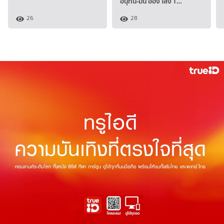
อนุทิน-มิน อ่อง ไลง์ T…
26
28