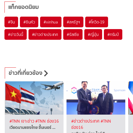
แท็กยอดนิยม
#
จีน
#
ซินหัว
#
xinhua
#
สหรัฐฯ
#
โควิด-19
#
ข่าววันนี้
#
ข่าวต่างประเทศ
#
รัสเซีย
#
ญี่ปุ่น
#
ทรัมป์
ข่าวที่เกี่ยวข้อง
#TNN เจาะข่าว
#TNN ช่อง16
#ข่าวต่างประเทศ
#TNN
เวียดนามแซงไทย ขึ้นเบอร์ …
ช่อง16