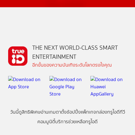
THE NEXT WORLD-CLASS SMART
ENTERTAINMENT
อีกขั้นของความบันเทิงระดับโลกตรงใจคุณ
วันนี้
ดู
สิทธิพิเศษ
อ่าน
เกม
ตาตั้ง
ช้อปปิ้ง
แพ็กเกจ
กล่องทรูไอดีทีวี
คอมมูนิตี้
บริการช่วยเหลือทรูไอดี