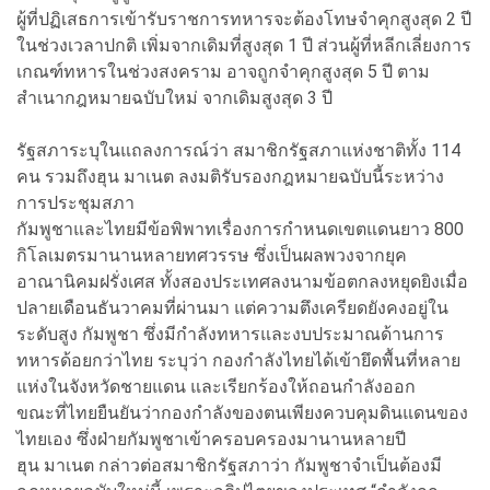
ผู้ที่ปฏิเสธการเข้ารับราชการทหารจะต้องโทษจำคุกสูงสุด 2 ปี
ในช่วงเวลาปกติ เพิ่มจากเดิมที่สูงสุด 1 ปี
ส่วนผู้ที่หลีกเลี่ยงการ
เกณฑ์ทหารในช่วงสงคราม อาจถูกจำคุกสูงสุด 5 ปี ตาม
สำเนากฎหมายฉบับใหม่ จากเดิมสูงสุด 3 ปี
รัฐสภาระบุในแถลงการณ์ว่า สมาชิกรัฐสภาแห่งชาติทั้ง 114
คน รวมถึงฮุน มาเนต ลงมติรับรองกฎหมายฉบับนี้ระหว่าง
การประชุมสภา
กัมพูชาและไทยมีข้อพิพาทเรื่องการกำหนดเขตแดนยาว 800
กิโลเมตรมานานหลายทศวรรษ ซึ่งเป็นผลพวงจากยุค
อาณานิคมฝรั่งเศส
ทั้งสองประเทศลงนามข้อตกลงหยุดยิงเมื่อ
ปลายเดือนธันวาคมที่ผ่านมา แต่ความตึงเครียดยังคงอยู่ใน
ระดับสูง
กัมพูชา ซึ่งมีกำลังทหารและงบประมาณด้านการ
ทหารด้อยกว่าไทย ระบุว่า กองกำลังไทยได้เข้ายึดพื้นที่หลาย
แห่งในจังหวัดชายแดน และเรียกร้องให้ถอนกำลังออก
ขณะที่ไทยยืนยันว่ากองกำลังของตนเพียงควบคุมดินแดนของ
ไทยเอง ซึ่งฝ่ายกัมพูชาเข้าครอบครองมานานหลายปี
ฮุน มาเนต กล่าวต่อสมาชิกรัฐสภาว่า กัมพูชาจำเป็นต้องมี