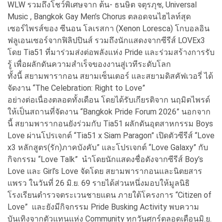
WLW รวมถึงโชว์พิเศษจาก ต้น- ธนษิต จตุรภุช, Universal
Music , Bangkok Gay Men’s Chorus ตลอดจนไฮไลท์สุด
เซอร์ไพรส์ของ ซีนอน โลเรสกา (Xenon Loresca) โกบอลอิน
ฟลูเอนเซอร์จากฟิลิปปินส์ รวมถึงนักแสดงจากซีรีส์ LOVEx3
โดย Tia51 ที่มาร่วมส่งต่อพลังแห่ง Pride และร่วมสร้างการรับ
รู้ เพื่อผลักดันความสำเร็จของงานสู่เวทีระดับโลก
ทั้งนี้ สยามพารากอน สยามเซ็นเตอร์ และสยามดิสคัฟเวอรี่ ได้
จัดงาน “The Celebration: Right to Love”
อย่างต่อเนื่องตลอดทั้งเดือน โดยได้รับเกียรติจาก นฤมิตไพรด์
ให้เป็นสถานที่จัดงาน “Bangkok Pride Forum 2026” นอกจาก
นี้ สยามพารากอนยังร่วมกับ Tia51 ผลักดันอุตสาหกรรม Boys
Love ผ่านโปรเจกต์ “Tia51 x Siam Paragon” เปิดตัวซีรีส์ “Love
x3 หลักสูตร(รัก)ภาคบังคับ” และโปรเจกต์ “Love Galaxy” กับ
กิจกรรม “Love Talk” นำโดยนักแสดงชื่อดังจากซีรีส์ Boy’s
Love และ Girl’s Love จัดโดย สยามพารากอนและนิตยสาร
แพรว ในวันที่ 26 มิ.ย. 69 รายได้ส่วนหนึ่งมอบให้มูลนิธิ
โรงเรียนตำรวจตระเวนชายแดน ภายใต้โครงการ “Citizen of
Love” และยังมีกิจกรรม Pride Busking Activity พบความ
บันเทิงจากตัวแทนแห่ง Community ทุกวันศุกร์ตลอดเดือนมิ.ย.