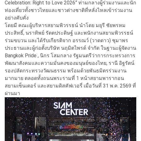
Celebration: Right to Love 2026” ท่ามกลางผู้ร่วมงานและนัก
ท่องเที่ยวทั้งชาวไทยและชาวต่างชาติที่หลั่งไหลเข้าร่วมงาน
อย่างคับคั่ง
โดยมี คณะผู้บริหารสยามพิวรรธน์ นำโดย มยุรี ชัยพรหม
ประสิทธิ์, นราทิพย์ รัตตประดิษฐ์ และพนักงานสยามพิวรรธน์
ร่วมขบวน และได้รับเกียรติจาก อรรณว์ (วาดดาว) ชุมาพร
ประธานและผู้ก่อตั้งบริษัท นฤมิตไพรด์ จำกัด ในฐานะผู้จัดงาน
Bangkok Pride , นิกร โสมกลาง รัฐมนตรีว่าการกระทรวงการ
พัฒนาสังคมและความมั่นคงของมนุษย์ของไทย, รานี อิฐรัตน์
รองปลัดกระทรวงวัฒนธรรม พร้อมด้วยพันธมิตรร่วมงาน
มากมาย ตลอดทั้งถนนพระรามที่ 1 หน้าสยามพารากอน
สยามเซ็นเตอร์ และสยามดิสคัฟเวอรี่ เมื่อวันที่ 31 พ.ค. 2569 ที่
ผ่านมา