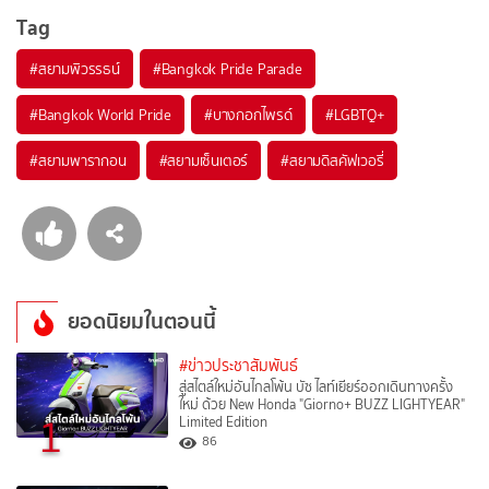
Tag
#
สยามพิวรรธน์
#
Bangkok Pride Parade
#
Bangkok World Pride
#
บางกอกไพรด์
#
LGBTQ+
#
สยามพารากอน
#
สยามเซ็นเตอร์
#
สยามดิสคัฟเวอรี่
ยอดนิยมในตอนนี้
#ข่าวประชาสัมพันธ์
สู่สไตล์ใหม่อันไกลโพ้น บัซ ไลท์เยียร์ออกเดินทางครั้ง
ใหม่ ด้วย New Honda "Giorno+ BUZZ LIGHTYEAR"
1
Limited Edition
86