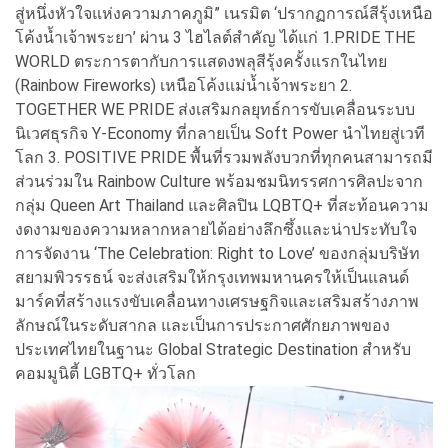
สู่หนึ่งหัวใจแห่งความภาคภูมิ” เนรมิต ‘ปรากฏการณ์สีรุ้งเหนือ
โค้งน้ำเจ้าพระยา’ ผ่าน 3 ไฮไลต์สำคัญ ได้แก่ 1.PRIDE THE
WORLD ตระการตากับการแสดงพลุสีรุ้งครั้งแรกในไทย
(Rainbow Fireworks) เหนือโค้งแม่น้ำเจ้าพระยา 2.
TOGETHER WE PRIDE ส่งเสริมกลยุทธ์การขับเคลื่อนระบบ
นิเวศธุรกิจ Y-Economy ที่กลายเป็น Soft Power นำไทยสู่เวที
โลก 3. POSITIVE PRIDE พื้นที่รวมพลังบวกที่ทุกคนสามารถมี
ส่วนร่วมใน Rainbow Culture พร้อมชมนิทรรศการศิลปะจาก
กลุ่ม Queen Art Thailand และศิลปิน LQBTQ+ ที่สะท้อนความ
งดงามของความหลากหลายได้อย่างลึกซึ้งและน่าประทับใจ
การจัดงาน ‘The Celebration: Right to Love’ ของกลุ่มบริษัท
สยามพิวรรธน์ จะส่งเสริมให้กรุงเทพมหานครให้เป็นแลนด์
มาร์คที่สร้างแรงขับเคลื่อนทางเศรษฐกิจและเสริมสร้างภาพ
ลักษณ์ในระดับสากล และเป็นการประกาศศักยภาพของ
ประเทศไทยในฐานะ Global Strategic Destination สำหรับ
คอมมูนิตี้ LGBTQ+ ทั่วโลก