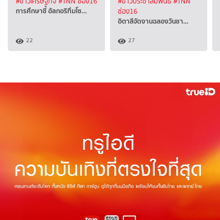
#ข่าวเศรษฐกิจ
#TNN ช่อง16
#ข่าวประชาสัมพันธ์
#TNN
การศึกษาชี้ อัลกอริทึมโซ…
ช่อง16
อิตาลีจัดงานฉลองวันชา…
22
27