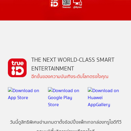
THE NEXT WORLD-CLASS SMART
ENTERTAINMENT
อีกขั้นของความบันเทิงระดับโลกตรงใจคุณ
วันนี้
ดู
สิทธิพิเศษ
อ่าน
เกม
ตาตั้ง
ช้อปปิ้ง
แพ็กเกจ
กล่องทรูไอดีทีวี