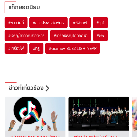
แท็กยอดนิยม
#
ข่าววันนี้
#
ข่าวประชาสัมพันธ์
#
ซีพีเอฟ
#
cpf
#
เจริญโภคภัณฑ์อาหาร
#
เครือเจริญโภคภัณฑ์
#
ซีพี
#
เครือซีพี
#
ทรู
#
Giorno+ BUZZ LIGHTYEAR
ข่าวที่เกี่ยวข้อง