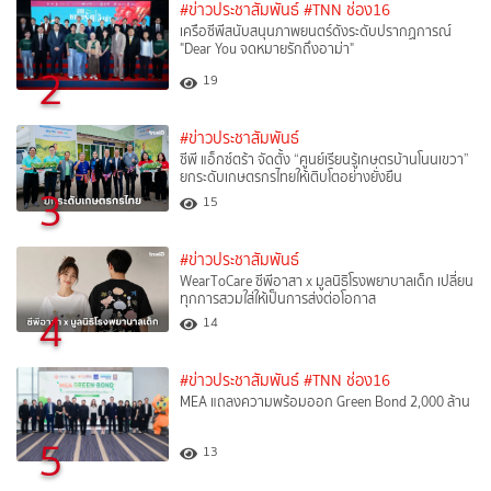
#ข่าวประชาสัมพันธ์
#TNN ช่อง16
เครือซีพีสนับสนุนภาพยนตร์ดังระดับปรากฏการณ์
"Dear You จดหมายรักถึงอาม่า"
2
19
#ข่าวประชาสัมพันธ์
ซีพี แอ็กซ์ตร้า จัดตั้ง “ศูนย์เรียนรู้เกษตรบ้านโนนเขวา”
ยกระดับเกษตรกรไทยให้เติบโตอย่างยั่งยืน
3
15
#ข่าวประชาสัมพันธ์
WearToCare ซีพีอาสา x มูลนิธิโรงพยาบาลเด็ก เปลี่ยน
ทุกการสวมใส่ให้เป็นการส่งต่อโอกาส
4
14
#ข่าวประชาสัมพันธ์
#TNN ช่อง16
MEA แถลงความพร้อมออก Green Bond 2,000 ล้าน
5
13