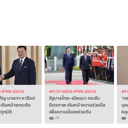
ว
#TNN ช่อง16
#ข่าวการเมือง
#TNN ช่อง16
#ข่
คัญ นายกฯ หารือป
รัฐบาลไทย–เมียนมา กระชับ
“ภร
 เดินหน้ายกระดับ
มิตรภาพ เดินหน้าความร่วมมือ
บุค
ทุกมิติ
เพื่อความมั่นคงร่วมกัน
หลุ
19