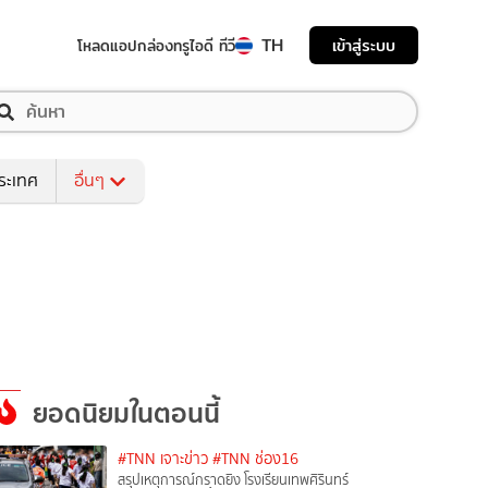
TH
เข้าสู่ระบบ
โหลดแอป
กล่องทรูไอดี ทีวี
ระเทศ
อื่นๆ
ยอดนิยมในตอนนี้
#TNN เจาะข่าว
#TNN ช่อง16
สรุปเหตุการณ์กราดยิง โรงเรียนเทพศิรินทร์