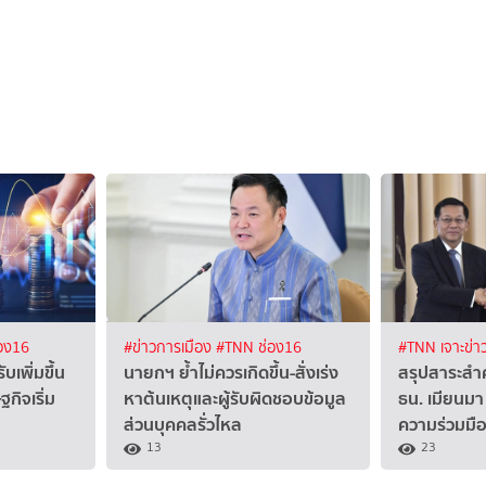
อง16
#ข่าวการเมือง
#TNN ช่อง16
#TNN เจาะข่า
ับเพิ่มขึ้น
นายกฯ ย้ำไม่ควรเกิดขึ้น-สั่งเร่ง
สรุปสาระสำ
ิจเริ่ม
หาต้นเหตุและผู้รับผิดชอบข้อมูล
ธน. เมียนมา
ส่วนบุคคลรั่วไหล
ความร่วมมือ
13
23