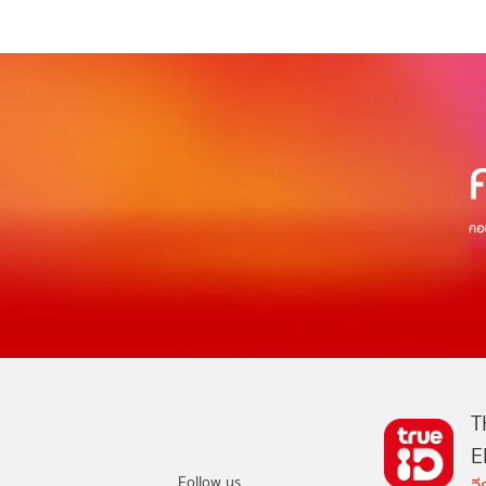
T
E
Follow us
อ