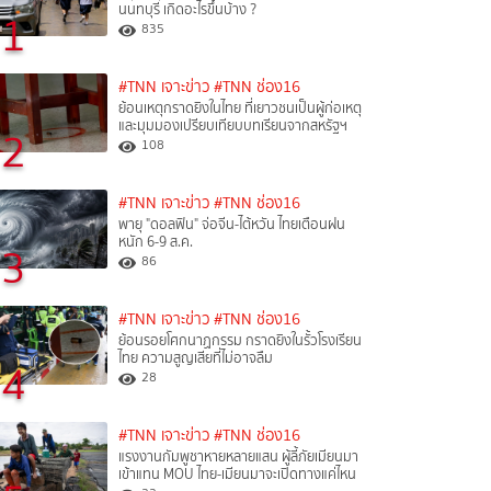
นนทบุรี เกิดอะไรขึ้นบ้าง ?
1
835
#TNN เจาะข่าว
#TNN ช่อง16
ย้อนเหตุกราดยิงในไทย ที่เยาวชนเป็นผู้ก่อเหตุ
และมุมมองเปรียบเทียบบทเรียนจากสหรัฐฯ
2
108
#TNN เจาะข่าว
#TNN ช่อง16
พายุ "ดอลฟิน" จ่อจีน-ไต้หวัน ไทยเตือนฝน
หนัก 6-9 ส.ค.
3
86
#TNN เจาะข่าว
#TNN ช่อง16
ย้อนรอยโศกนาฏกรรม กราดยิงในรั้วโรงเรียน
ไทย ความสูญเสียที่ไม่อาจลืม
4
28
#TNN เจาะข่าว
#TNN ช่อง16
แรงงานกัมพูชาหายหลายแสน ผู้ลี้ภัยเมียนมา
เข้าแทน MOU ไทย-เมียนมาจะเปิดทางแค่ไหน