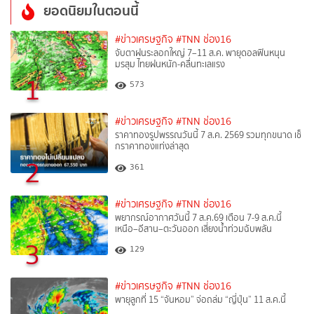
ยอดนิยมในตอนนี้
#ข่าวเศรษฐกิจ
#TNN ช่อง16
จับตาฝนระลอกใหญ่ 7–11 ส.ค. พายุดอลฟินหนุน
มรสุม ไทยฝนหนัก-คลื่นทะเลแรง
1
573
#ข่าวเศรษฐกิจ
#TNN ช่อง16
ราคาทองรูปพรรณวันนี้ 7 ส.ค. 2569 รวมทุกขนาด เช็
กราคาทองแท่งล่าสุด
2
361
#ข่าวเศรษฐกิจ
#TNN ช่อง16
พยากรณ์อากาศวันนี้ 7 ส.ค.69 เตือน 7-9 ส.ค.นี้
เหนือ–อีสาน–ตะวันออก เสี่ยงน้ำท่วมฉับพลัน
3
129
#ข่าวเศรษฐกิจ
#TNN ช่อง16
พายุลูกที่ 15 “จันหอม” จ่อถล่ม “ญี่ปุ่น” 11 ส.ค.นี้