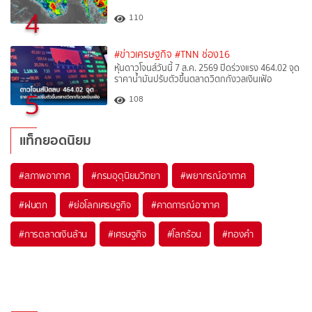
4
110
#ข่าวเศรษฐกิจ
#TNN ช่อง16
หุ้นดาวโจนส์วันนี้ 7 ส.ค. 2569 ปิดร่วงแรง 464.02 จุด
ราคาน้ำมันปรับตัวขึ้นตลาดวิตกกังวลเงินเฟ้อ
5
108
แท็กยอดนิยม
#
สภาพอากาศ
#
กรมอุตุนิยมวิทยา
#
พยากรณ์อากาศ
#
ฝนตก
#
ย่อโลกเศรษฐกิจ
#
คาดการณ์อากาศ
#
การตลาดเงินล้าน
#
เศรษฐกิจ
#
โลกร้อน
#
ทองคำ