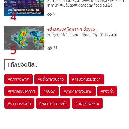
หุ้นดาวโจนส์วันนี้ 7 ส.ค. 2569 ปิดร่วงแรง 464.02 จุด
ราคาน้ำมันปรับตัวขึ้นตลาดวิตกกังวลเงินเฟ้อ
4
96
#ข่าวเศรษฐกิจ
#TNN ช่อง16
พายุลูกที่ 15 “จันหอม” จ่อถล่ม “ญี่ปุ่น” 11 ส.ค.นี้
5
73
แท็กยอดนิยม
#
สภาพอากาศ
#
ย่อโลกเศรษฐกิจ
#
กรมอุตุนิยมวิทยา
#
พยากรณ์อากาศ
#
ฝนตก
#
การตลาดเงินล้าน
#
ทองคำ
#
ราคาทองวันนี้
#
สมาคมค้าทองคำ
#
ทองรูปพรรณ