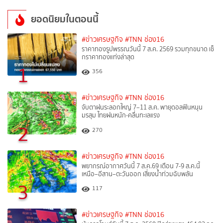
ยอดนิยมในตอนนี้
#ข่าวเศรษฐกิจ
#TNN ช่อง16
ราคาทองรูปพรรณวันนี้ 7 ส.ค. 2569 รวมทุกขนาด เช็
กราคาทองแท่งล่าสุด
1
356
#ข่าวเศรษฐกิจ
#TNN ช่อง16
จับตาฝนระลอกใหญ่ 7–11 ส.ค. พายุดอลฟินหนุน
มรสุม ไทยฝนหนัก-คลื่นทะเลแรง
2
270
#ข่าวเศรษฐกิจ
#TNN ช่อง16
พยากรณ์อากาศวันนี้ 7 ส.ค.69 เตือน 7-9 ส.ค.นี้
เหนือ–อีสาน–ตะวันออก เสี่ยงน้ำท่วมฉับพลัน
3
117
#ข่าวเศรษฐกิจ
#TNN ช่อง16