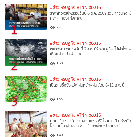
#ข่าวเศรษฐกิจ
#TNN ช่อง16
ราคาทองรูปพรรณวันนี้ 6 ส.ค. 2569 รวมทุกขนาด เช็
กราคาทองแท่งล่าสุด
1
271
#ข่าวเศรษฐกิจ
#TNN ช่อง16
พยากรณ์อากาศวันนี้ 6 ส.ค. 69 พายุคูจิระ ไม่เข้าไทย -
เตือนฝนถล่ม 4 ภาค
2
158
#ข่าวเศรษฐกิจ
#TNN ช่อง16
เปิดรายชื่อจังหวัด ฝนหนัก–ฝนน้อย 6–12 ส.ค. นี้
3
133
#ข่าวเศรษฐกิจ
#TNN ช่อง16
ททท. ปักหมุด ‘กรุงเทพฯ-เพชรบุรี’ โรดแมปวิวาห์ระดับ
โลก ดันไทยฮับคอนเซปต์ "Romance Tourism"
140