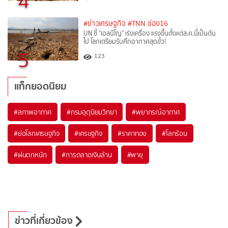
4
#ข่าวเศรษฐกิจ
#TNN ช่อง16
UN ชี้ "เอลนีโญ" เร่งเครื่อง แรงขึ้นตั้งแต่ส.ค.นี้เป็นต้น
ไป โลกเตรียมรับศึกอากาศสุดขั้ว!
5
123
แท็กยอดนิยม
#
สภาพอากาศ
#
กรมอุตุนิยมวิทยา
#
พยากรณ์อากาศ
#
ย่อโลกเศรษฐกิจ
#
เศรษฐกิจ
#
ราคาทอง
#
โลกร้อน
#
ฝนตกหนัก
#
การตลาดเงินล้าน
#
พายุ
ข่าวที่เกี่ยวข้อง