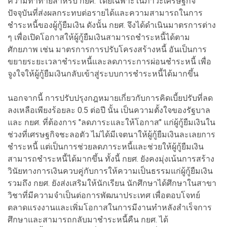
ความท้าทายสำหรับ กยศ. โดยเฉพาะในภาวะเศรษฐกิจ
ปัจจุบันที่ส่งผลกระทบต่อรายได้และความสามารถในการ
ชำระหนี้ของผู้กู้ยืมเงิน ดังนั้น กยศ. จึงได้ดำเนินมาตรการต่าง
ๆ เพื่อเปิดโอกาสให้ผู้กู้ยืมเงินสามารถชำระหนี้ได้ตาม
ศักยภาพ เช่น มาตรการการปรับโครงสร้างหนี้ อันเป็นการ
ขยายระยะเวลาชำระหนี้และลดภาระการผ่อนชำระหนี้ เพื่อ
จูงใจให้ผู้กู้ยืมเงินกลับเข้าสู่ระบบการชำระหนี้ได้มากขึ้น
นอกจากนี้ การปรับปรุงกฎหมายเกี่ยวกับการคิดเบี้ยปรับที่ลด
ลงเหลือเพียงร้อยละ 0.5 ต่อปี นั้น เป็นความตั้งใจของรัฐบาล
และ กยศ. ที่ต้องการ "ลดภาระและให้โอกาส" แก่ผู้กู้ยืมเงินใน
ช่วงที่เศรษฐกิจชะลอตัว ไม่ได้มีเจตนาให้ผู้กู้ยืมเงินละเลยการ
ชำระหนี้ แต่เป็นการช่วยลดภาระหนี้และช่วยให้ผู้กู้ยืมเงิน
สามารถชำระหนี้ได้มากขึ้น ทั้งนี้ กยศ. ยังคงมุ่งเน้นการสร้าง
วินัยทางการเงินควบคู่กับการให้ความเป็นธรรมแก่ผู้กู้ยืมเงิน
รวมถึง กยศ. ยังส่งเสริมให้นักเรียน นักศึกษาได้ศึกษาในสาขา
วิชาที่มีความจำเป็นต่อการพัฒนาประเทศ เพื่อตอบโจทย์
ตลาดแรงงานและเพิ่มโอกาสในการมีงานทำหลังสำเร็จการ
ศึกษาและสามารถกลับมาชำระหนี้คืน กยศ. ได้