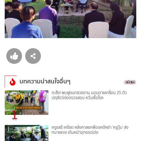
บทความน่าสนใจอื่นๆ
ตะลึง! พบฝูงนกสวยงาม นอนตายเกลื่อน 25 ตัว
ปศุสัตว์เร่งตรวจสอบ หวั่นเชื้อโรค
1
ครูชลธี เครียด หลังศาลยกฟ้องคดีหย่า 'ครูปุ้ม' ส่ง
ทนายแจง เดินหน้าอุทธรณ์ต่อ