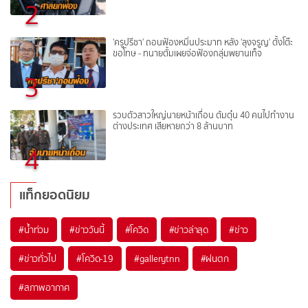
2
'ครูปรีชา' ถอนฟ้องหมิ่นประมาท หลัง 'ลุงจรูญ' ตั้งโต๊ะ
ขอโทษ - ทนายตั้มเผยจ่อฟ้องกลุ่มพยานเท็จ
3
รวบตัวสาวใหญ่นายหน้าเถื่อน ต้มตุ๋น 40 คนไปทำงาน
ต่างประเทศ เสียหายกว่า 8 ล้านบาท
4
แท็กยอดนิยม
#
น้ำท่วม
#
ข่าววันนี้
#
โควิด
#
ข่าวล่าสุด
#
ข่าว
#
ข่าวทั่วไป
#
โควิด-19
#
gallerytnn
#
ฝนตก
#
สภาพอากาศ