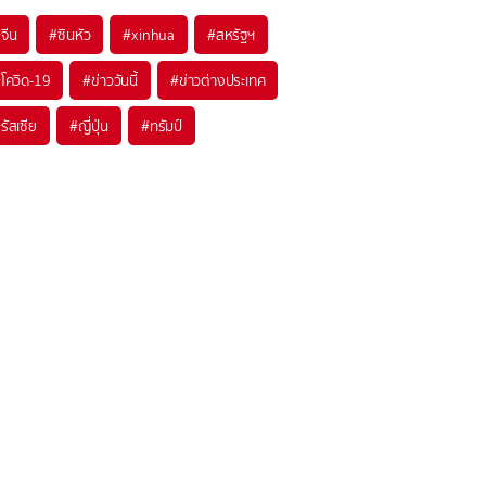
#
จีน
#
ซินหัว
#
xinhua
#
สหรัฐฯ
#
โควิด-19
#
ข่าววันนี้
#
ข่าวต่างประเทศ
#
รัสเซีย
#
ญี่ปุ่น
#
ทรัมป์