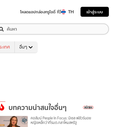
TH
เข้าสู่ระบบ
โหลดแอป
กล่องทรูไอดี ทีวี
ระเทศ
อื่นๆ
บทความน่าสนใจอื่นๆ
คอลัมน์ People In Focus: มิเชล ฟลัวร์นอย
หญิงเหล็กว่าที่รมต.กลาโหมสหรัฐ