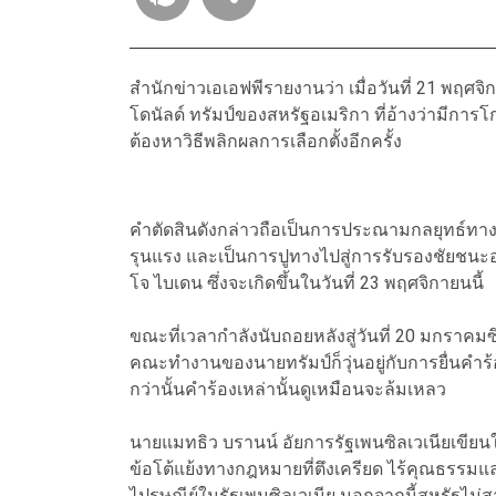
สำนักข่าวเอเอฟพีรายงานว่า เมื่อวันที่ 21 พฤศ
โดนัลด์ ทรัมป์ของสหรัฐอเมริกา ที่อ้างว่ามีการโกง
ต้องหาวิธีพลิกผลการเลือกตั้งอีกครั้ง
คำตัดสินดังกล่าวถือเป็นการประณามกลยุทธ์
รุนแรง และเป็นการปูทางไปสู่การรับรองชัยชนะอ
โจ ไบเดน ซึ่งจะเกิดขึ้นในวันที่ 23 พฤศจิกายนนี้
ขณะที่เวลากำลังนับถอยหลังสู่วันที่ 20 มกราคม
คณะทำงานของนายทรัมป์ก็วุ่นอยู่กับการยื่นคำร้อง
กว่านั้นคำร้องเหล่านั้นดูเหมือนจะล้มเหลว
นายแมทธิว บรานน์ อัยการรัฐเพนซิลเวเนียเขีย
ข้อโต้แย้งทางกฎหมายที่ตึงเครียด ไร้คุณธรร
ไปรษณีย์ในรัฐเพนซิลเวเนีย นอกจากนี้สหรัฐไ