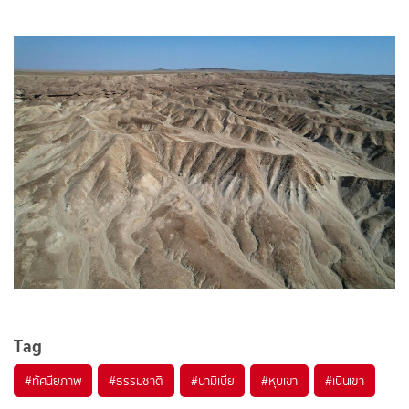
Tag
#
ทัศนียภาพ
#
ธรรมชาติ
#
นามิเบีย
#
หุบเขา
#
เนินเขา