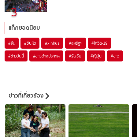
3
แท็กยอดนิยม
#
จีน
#
ซินหัว
#
xinhua
#
สหรัฐฯ
#
โควิด-19
#
ข่าววันนี้
#
ข่าวต่างประเทศ
#
รัสเซีย
#
ญี่ปุ่น
#
ข่าว
ข่าวที่เกี่ยวข้อง