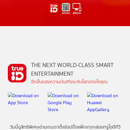
THE NEXT WORLD-CLASS SMART
ENTERTAINMENT
อีกขั้นของความบันเทิงระดับโลกตรงใจคุณ
วันนี้
ดู
สิทธิพิเศษ
อ่าน
เกม
ตาตั้ง
ช้อปปิ้ง
แพ็กเกจ
กล่องทรูไอดีทีวี