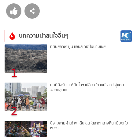
บทความน่าสนใจอื่นๆ
ทัศนียภาพ 'มูน แลนสเคป' ในนามิเบีย
1
ทุกที่คือรันเวย์! อินโดฯ เปลี่ยน 'ทางม้าลาย' สู่แคต
วอล์กสุดเก๋
2
ดีงามสามผ่าน! พาเดินเล่น 'ตลาดกลางคืน' เมืองกุ้ย
หยาง