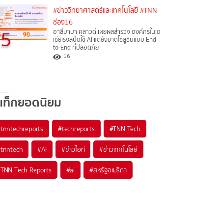
#ข่าววิทยาศาสตร์และเทคโนโลยี
#TNN
ช่อง16
5
อาลีบาบา คลาวด์ เผยผลสำรวจ องค์กรในเอ
เชียเร่งสปีดใช้ AI แต่ยังขาดโซลูชันแบบ End-
to-End ที่ปลอดภัย
16
แท็กยอดนิยม
#
tnntechreports
#
techreports
#
TNN Tech
#
tnntech
#
AI
#
ข่าวไอที
#
ข่าวเทคโนโลยี
#
TNN Tech Reports
#
ai
#
สหรัฐอเมริกา