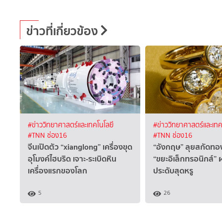
ข่าวที่เกี่ยวข้อง
#ข่าววิทยาศาสตร์และเทคโนโลยี
#ข่าววิทยาศาสตร์และเทค
#TNN ช่อง16
#TNN ช่อง16
จีนเปิดตัว “xianglong” เครื่องขุด
“อังกฤษ” ลุยสกัดท
อุโมงค์ไฮบริด เจาะ-ระเบิดหิน
“ขยะอิเล็กทรอนิกส์” ผ
เครื่องแรกของโลก
ประดับสุดหรู
5
26