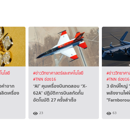
โนโลยี
#ข่าววิทยาศาสตร์และเทคโนโลยี
#ข่าววิทยาศาส
#TNN ช่อง16
#TNN ช่อง16
องคำจาก
“AI” คุมเครื่องบินทดสอบ “X-
3 ยักษ์ใหญ่ "
ลิตเครื่อง
62A” ปฏิบัติการบินสกัดกั้น
พลังงานไฟฟ้
อัตโนมัติ 27 ครั้งสำเร็จ
"Farnborou
23
63