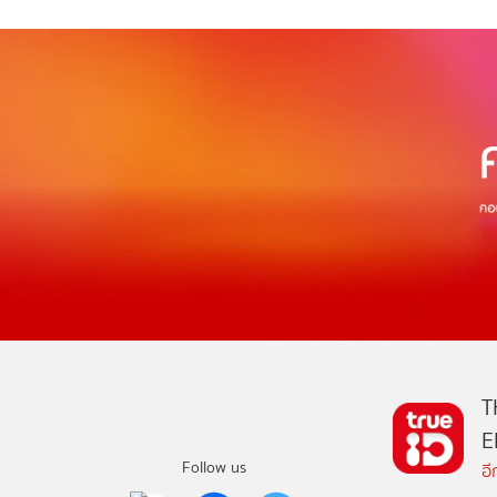
T
E
Follow us
อ