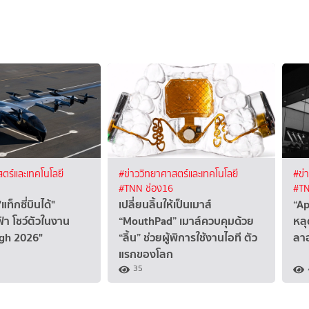
ตร์และเทคโนโลยี
#ข่าววิทยาศาสตร์และเทคโนโลยี
#ข่
#TNN ช่อง16
#TN
แท็กซี่บินได้"
เปลี่ยนลิ้นให้เป็นเมาส์
“Ap
า โชว์ตัวในงาน
“MouthPad” เมาส์ควบคุมด้วย
หลุ
gh 2026"
“ลิ้น” ช่วยผู้พิการใช้งานไอที ตัว
ลาอ
แรกของโลก
35