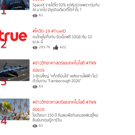
1
SpaceX รายได้โต 92% แต่หุ้นร่วงเพราะทุ่มกับ
AI มากไป มีธุรกิจเดียวที่ได้กำไร ?
61
#โควิด-19
#TrueID
คนไทยไม่ทิ้งกัน รับเน็ตฟรี 10GB เริ่ม 10
2
เม.ย. นี้
293.7K
422
#ข่าววิทยาศาสตร์และเทคโนโลยี
#TNN
ช่อง16
3
3 ยักษ์ใหญ่ "แท็กซี่บินได้" พลังงานไฟฟ้า โชว์
ตัวในงาน "Farnborough 2026"
63
#ข่าววิทยาศาสตร์และเทคโนโลยี
#TNN
ช่อง16
4
ไขปริศนา 150 ปี จีนพบพืชกินแมลงพันธุ์ใหม่
ยืนยันทฤษฎีดาร์วิน
61