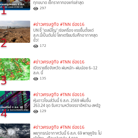
ทุกขนาด เช็กราคาทองแท่งล่าสุด
1
297
#ข่าวเศรษฐกิจ
#TNN ช่อง16
UN ชี้ "เอลนีโญ" เร่งเครื่อง แรงขึ้นตั้งแต่
ส.ค.นี้เป็นต้นไป โลกเตรียมรับศึกอากาศสุด
2
ขั้ว!
172
#ข่าวเศรษฐกิจ
#TNN ช่อง16
เปิดรายชื่อจังหวัด ฝนหนัก–ฝนน้อย 6–12
ส.ค. นี้
3
135
#ข่าวเศรษฐกิจ
#TNN ช่อง16
หุ้นดาวโจนส์วันนี้ 6 ส.ค. 2569 เพิ่มขึ้น
263.24 จุด รับความหวังเจรจาอิหร่าน-สหรัฐ
4
129
#ข่าวเศรษฐกิจ
#TNN ช่อง16
พยากรณ์อากาศวันนี้ 6 ส.ค. 69 พายุคูจิระ ไม่