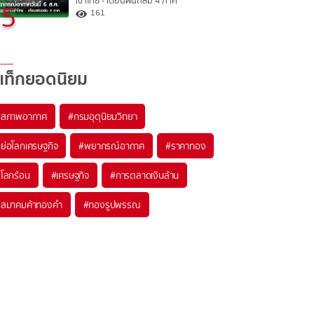
เข้าไทย - เตือนฝนถล่ม 4 ภาค
5
161
แท็กยอดนิยม
#
สภาพอากาศ
#
กรมอุตุนิยมวิทยา
#
ย่อโลกเศรษฐกิจ
#
พยากรณ์อากาศ
#
ราคาทอง
#
โลกร้อน
#
เศรษฐกิจ
#
การตลาดเงินล้าน
#
สมาคมค้าทองคำ
#
ทองรูปพรรณ