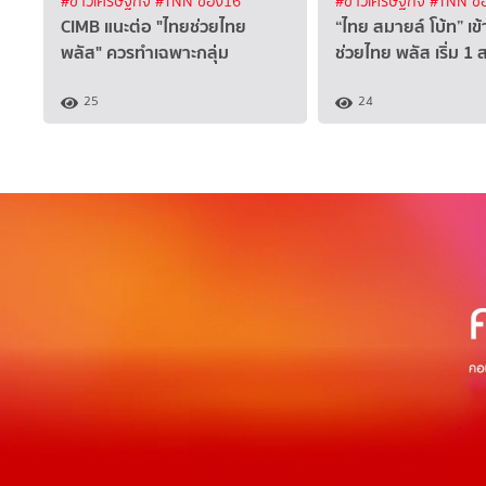
#ข่าวเศรษฐกิจ
#TNN ช่อง16
#ข่าวเศรษฐกิจ
#TNN ช่
CIMB แนะต่อ "ไทยช่วยไทย
“ไทย สมายล์ โบ้ท” เข
พลัส" ควรทำเฉพาะกลุ่ม
ช่วยไทย พลัส เริ่ม 1 
25
24