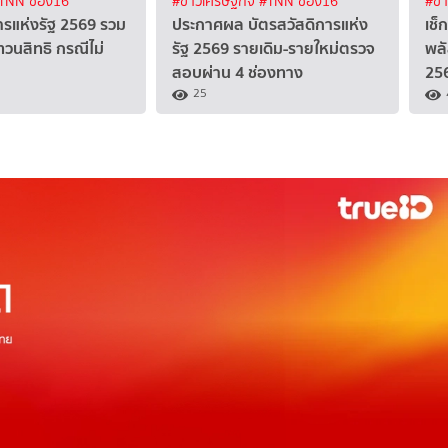
TNN ช่อง16
#ข่าวเศรษฐกิจ
#TNN ช่อง16
#ข่
ารแห่งรัฐ 2569 รวม
ประกาศผล บัตรสวัสดิการแห่ง
เช็
ทวนสิทธิ กรณีไม่
รัฐ 2569 รายเดิม-รายใหม่ตรวจ
พล
สอบผ่าน 4 ช่องทาง
256
25