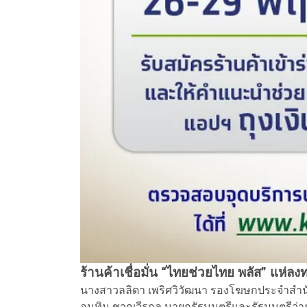
ร้านค้าเชื่อมั่น “ไทยช่วยไทย พลัส” แห่ลง
นางสาวลลิดา เพริศวิวัฒนา รองโฆษกประจำสำนั
อนุทิน ชาญวีรกูล นายกรัฐมนตรีและรัฐมนตรีว