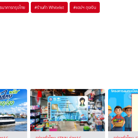
ธนาคารกรุงไทย
#
ร้านค้า Whitelist
#
แอปฯ ถุงเงิน