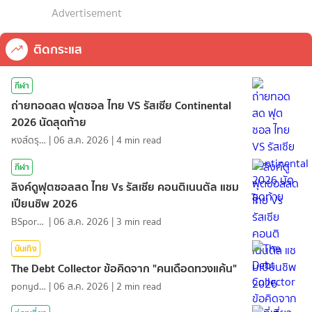
Advertisement
ติดกระแส
กีฬา
ถ่ายทอดสด ฟุตซอล ไทย VS รัสเซีย Continental
2026 นัดสุดท้าย
หงส์ดรุณ
|
06 ส.ค. 2026
|
4
min read
กีฬา
ลิงค์ดูฟุตซอลสด ไทย Vs รัสเซีย คอนติเนนตัล แชม
เปียนชิพ 2026
BSports8
|
06 ส.ค. 2026
|
3
min read
บันเทิง
The Debt Collector ข้อคิดจาก "คนเดือดทวงแค้น"
ponydiary
|
06 ส.ค. 2026
|
2
min read