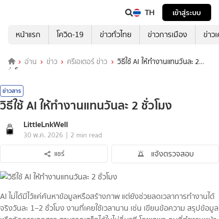
TH
เข้าสู่ระบบ
หน้าแรก
โควิด-19
ข่าวทั่วไทย
ข่าวการเมือง
ข่าว
อ่าน
ข่าว
ครีเอเตอร์ ข่าว
วิธีใช้ AI ให้ทำงานแทนวันละ 2
ชั่วโมง
ข่าวสาร
วิธีใช้ AI ให้ทำงานแทนวันละ 2 ชั่วโมง
LittleLnkWell
|
30 พ.ค. 2026
2 min read
แจ้งตรวจสอบ
แชร์
AI ไม่ได้มีไว้แค่ค้นหาข้อมูลหรือสร้างภาพ แต่ยังช่วยลดเวลาการทำงานได้
จริงวันละ 1–2 ชั่วโมง งานที่เคยใช้เวลานาน เช่น เขียนข้อความ สรุปข้อมูล