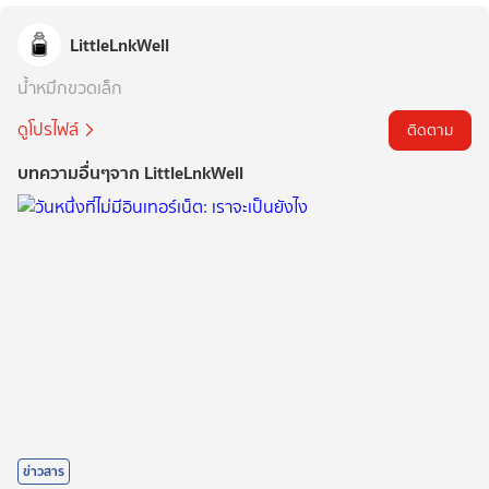
LittleLnkWell
น้ำหมึกขวดเล็ก
ดูโปรไฟล์
ติดตาม
บทความอื่นๆจาก LittleLnkWell
ข่าวสาร