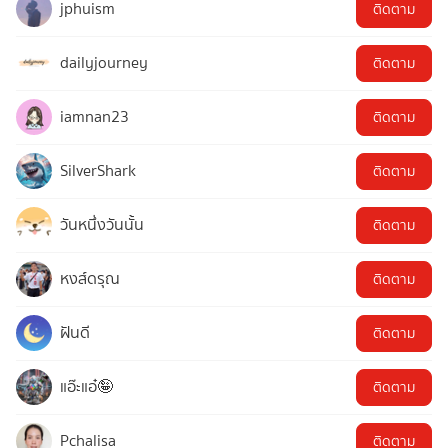
jphuism
ติดตาม
dailyjourney
ติดตาม
iamnan23
ติดตาม
SilverShark
ติดตาม
วันหนึ่งวันนั้น
ติดตาม
หงส์ดรุณ
ติดตาม
ฝันดี
ติดตาม
แอ๊ะแอ๋🤪
ติดตาม
Pchalisa
ติดตาม