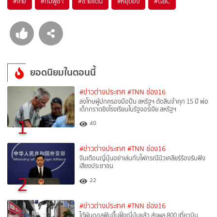
#
ไทย
#
กัมพูชา
#
ชายแดน
#
หยุดยิง
#
GBC
ยอดนิยมในตอนนี้
#ข่าวต่างประเทศ
#TNN ช่อง16
ลงโทษผู้ปกครองมือปืน สหรัฐฯ ตัดสินจำคุก 15 ปี พ่อ
เด็กกราดยิงโรงเรียนในรัฐจอร์เจีย สหรัฐฯ
1
40
#ข่าวต่างประเทศ
#TNN ช่อง16
จีนเตือนญี่ปุ่นอย่าเล่นกับไฟกรณีนิวเคลียร์ร้องรับฟัง
เสียงประชาชน
2
22
#ข่าวต่างประเทศ
#TNN ช่อง16
ไต้ฝุ่นดอลฟินขึ้นฝั่งญี่ปุ่นแล้ว ส่งผล 800 เที่ยวบิน