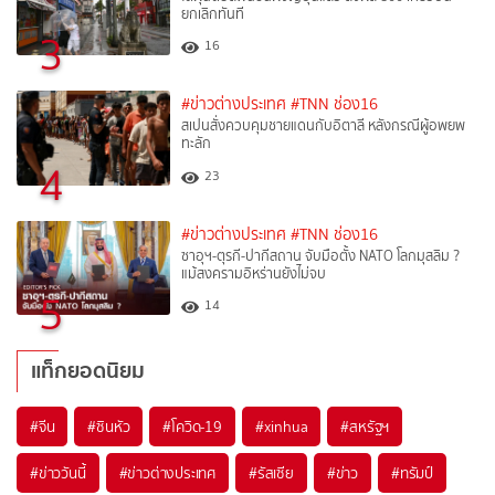
ยกเลิกทันที
3
16
#ข่าวต่างประเทศ
#TNN ช่อง16
สเปนสั่งควบคุมชายแดนกับอิตาลี หลังกรณีผู้อพยพ
ทะลัก
4
23
#ข่าวต่างประเทศ
#TNN ช่อง16
ซาอุฯ-ตุรกี-ปากีสถาน จับมือตั้ง NATO โลกมุสลิม ?
แม้สงครามอิหร่านยังไม่จบ
5
14
แท็กยอดนิยม
#
จีน
#
ซินหัว
#
โควิด-19
#
xinhua
#
สหรัฐฯ
#
ข่าววันนี้
#
ข่าวต่างประเทศ
#
รัสเซีย
#
ข่าว
#
ทรัมป์