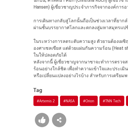
นักบิน, คริสตินา ค็อก (Christina Koch) ผู้เช
Hansen) ผู้เชี่ยวชาญประจำภารกิจจากองค์กา
การเดินทางกลับสู่โลกนั้นถือเป็นช่วงเวลาที่ยา
ผ่านชั้นบรรยากาศโลกและตกลงสู่มหาสมุทรแปซิฟิก
ในระหว่างการลดระดับความสูง ตัวยานต้องเผชิญกั
องศาเซลเซียส แต่ด้วยแผ่นกันความร้อน (Heat shie
ในให้ปลอดภัยได้
หลังจากนี้ ผู้เชี่ยวชาญจากนาซาจะทำการต
ร้อนอย่างใกล้ชิด เพื่อทำความเข้าใจและประเม
หรือเปลี่ยนแปลงอย่างไรบ้าง สำหรับการเตรียมพร
Tag
#
Artemis 2
#
NASA
#
Orion
#
TNN Tech