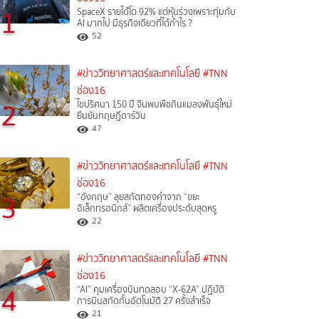
1
SpaceX รายได้โต 92% แต่หุ้นร่วงเพราะทุ่มกับ
AI มากไป มีธุรกิจเดียวที่ได้กำไร ?
52
#ข่าววิทยาศาสตร์และเทคโนโลยี
#TNN
ช่อง16
2
ไขปริศนา 150 ปี จีนพบพืชกินแมลงพันธุ์ใหม่
ยืนยันทฤษฎีดาร์วิน
47
#ข่าววิทยาศาสตร์และเทคโนโลยี
#TNN
ช่อง16
3
“อังกฤษ” ลุยสกัดทองคำจาก “ขยะ
อิเล็กทรอนิกส์” ผลิตเครื่องประดับสุดหรู
22
#ข่าววิทยาศาสตร์และเทคโนโลยี
#TNN
ช่อง16
4
“AI” คุมเครื่องบินทดสอบ “X-62A” ปฏิบัติ
การบินสกัดกั้นอัตโนมัติ 27 ครั้งสำเร็จ
21