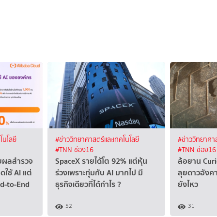
โนโลยี
#ข่าววิทยาศาสตร์และเทคโนโลยี
#ข่าววิทยาศาส
#TNN ช่อง16
#TNN ช่อง16
ผยผลสำรวจ
SpaceX รายได้โต 92% แต่หุ้น
ล้อยาน Curi
ดใช้ AI แต่
ร่วงเพราะทุ่มกับ AI มากไป มี
ลุยดาวอังคา
nd-to-End
ธุรกิจเดียวที่ได้กำไร ?
ยังไหว
52
31