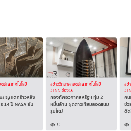
ตร์และเทคโนโลยี
#ข่าววิทยาศาสตร์และเทคโนโลยี
#ข่
#TNN ช่อง16
#TN
osity แตกร้าวหลัง
กองทัพอวกาศสหรัฐฯ ทุ่ม 2
คนท
ร 14 ปี NASA ยัน
หมื่นล้าน ผุดดาวเทียมสอดแนม
ช่ว
รุ่นใหม่
ตัด
15