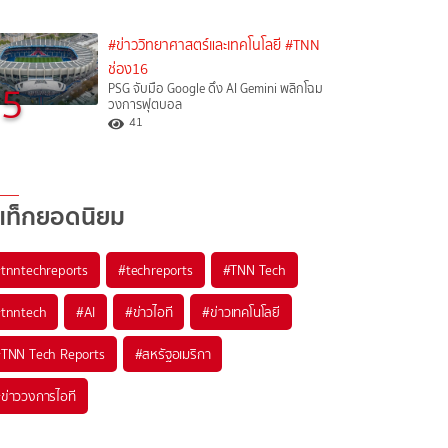
#ข่าววิทยาศาสตร์และเทคโนโลยี
#TNN
ช่อง16
5
PSG จับมือ Google ดึง AI Gemini พลิกโฉม
วงการฟุตบอล
41
แท็กยอดนิยม
#
tnntechreports
#
techreports
#
TNN Tech
#
tnntech
#
AI
#
ข่าวไอที
#
ข่าวเทคโนโลยี
#
TNN Tech Reports
#
สหรัฐอเมริกา
#
ข่าววงการไอที