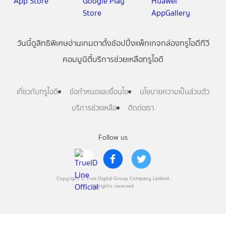
วันนี้
ดู
สิทธิพิเศษ
อ่าน
เกม
ตาตั้ง
ช้อปปิ้ง
แพ็กเกจ
กล่องทรูไอดีทีวี
คอมมูนิตี้
บริการช่วยเหลือทรูไอดี
เกี่ยวกับทรูไอดี
ข้อกำหนดและเงื่อนไข
นโยบายความเป็นส่วนตัว
บริการช่วยเหลือ
ติดต่อเรา
Follow us
Copyright © True Digital Group Company Limited.
All rights reserved