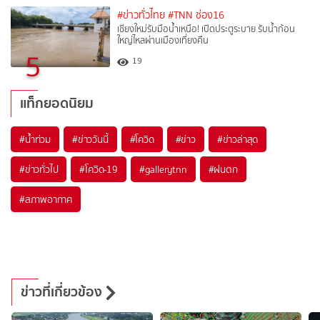
#ข่าวทั่วไทย
#TNN ช่อง16
เชียงใหม่รับมือน้ำเหนือ! เปิดประตูระบาย รับน้ำก้อน
ใหญ่ไหลผ่านเมืองเที่ยงคืน
5
19
แท็กยอดนิยม
#
น้ำท่วม
#
ข่าววันนี้
#
โควิด
#
ข่าว
#
ข่าวล่าสุด
#
ข่าวทั่วไป
#
โควิด-19
#
gallerytnn
#
ฝนตก
#
สภาพอากาศ
ข่าวที่เกี่ยวข้อง