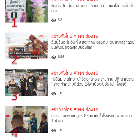
พิจิตรเปิดเที่ยวดอกกระเจียวยักษ์ บ้านเขาโล้น ชมได้ถึง
ต.ค.
1
32
#ข่าวทั่วไทย
#TNN ช่อง16
วันนี้วันอะไร วันที่ 9 สิงหาคม ตรงกับ "วันสากลว่าด้วย
ชนพื้นเมืองดั้งเดิมของโลก"
2
646
#ข่าวทั่วไทย
#TNN ช่อง16
“ปลัดมหาดไทย” นำจิตอาสาพระราชทาน ปฏิญาณตน
"เราจะทำความดีด้วยหัวใจ" เนื่องในวันแม่แห่งชาติ
3
18
#ข่าวทั่วไทย
#TNN ช่อง16
นิติเวชเผยผลชันสูตร 8 ร่าง เหตุในโรงเรียน พบกระสุน
1-4 นัด
4
18