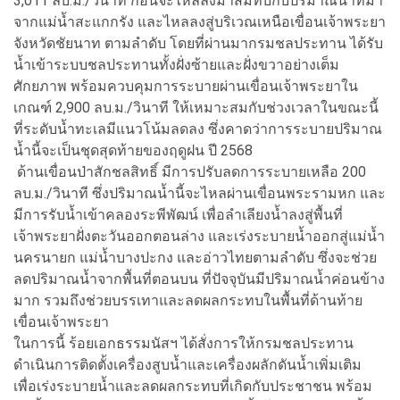
3,011 ลบ.ม./วินาที ก่อนจะไหลลงมาสมทบกับปริมาณน้ำที่มา
จากแม่น้ำสะแกกรัง และไหลลงสู่บริเวณเหนือเขื่อนเจ้าพระยา
จังหวัดชัยนาท ตามลำดับ โดยที่ผ่านมากรมชลประทาน ได้รับ
น้ำเข้าระบบชลประทานทั้งฝั่งซ้ายและฝั่งขวาอย่างเต็ม
ศักยภาพ พร้อมควบคุมการระบายผ่านเขื่อนเจ้าพระยาใน
เกณฑ์ 2,900 ลบ.ม./วินาที ให้เหมาะสมกับช่วงเวลาในขณะนี้
ที่ระดับน้ำทะเลมีแนวโน้มลดลง ซึ่งคาดว่าการระบายปริมาณ
น้ำนี้จะเป็นชุดสุดท้ายของฤดูฝน ปี 2568
ด้านเขื่อนป่าสักชลสิทธิ์ มีการปรับลดการระบายเหลือ 200
ลบ.ม./วินาที ซึ่งปริมาณน้ำนี้จะไหลผ่านเขื่อนพระรามหก และ
มีการรับน้ำเข้าคลองระพีพัฒน์ เพื่อลำเลียงน้ำลงสู่พื้นที่
เจ้าพระยาฝั่งตะวันออกตอนล่าง และเร่งระบายน้ำออกสู่แม่น้ำ
นครนายก แม่น้ำบางปะกง และอ่าวไทยตามลำดับ ซึ่งจะช่วย
ลดปริมาณน้ำจากพื้นที่ตอนบน ที่ปัจจุบันมีปริมาณน้ำค่อนข้าง
มาก รวมถึงช่วยบรรเทาและลดผลกระทบในพื้นที่ด้านท้าย
เขื่อนเจ้าพระยา
ในการนี้ ร้อยเอกธรรมนัสฯ ได้สั่งการให้กรมชลประทาน
ดำเนินการติดตั้งเครื่องสูบน้ำและเครื่องผลักดันน้ำเพิ่มเติม
เพื่อเร่งระบายน้ำและลดผลกระทบที่เกิดกับประชาชน พร้อม