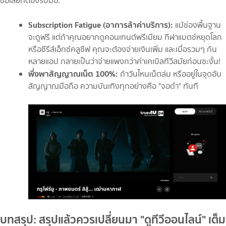
ข้อเสียที่ต้องรับมือ:
Subscription Fatigue (อาการล้าค่าบริการ):
แม้ช่องพื้นฐาน
จะดูฟรี แต่ถ้าคุณอยากดูคอนเทนต์พรีเมียม กีฬาแมตช์หยุดโลก
หรือซีรีส์เอ็กซ์คลูซีฟ คุณจะต้องจ่ายเงินเพิ่ม และเมื่อรวมๆ กัน
หลายแอป กลายเป็นว่าจ่ายแพงกว่าค่าเคเบิลทีวีสมัยก่อนซะงั้น!
พึ่งพาสัญญาณเน็ต 100%:
ถ้าวันไหนเน็ตล่ม หรืออยู่ในจุดอับ
สัญญาณมือถือ ความบันเทิงทุกอย่างคือ "จอดำ" ทันที
บทสรุป: สรุปแล้วควรเปลี่ยนมา "ดูทีวีออนไลน์" เต็ม