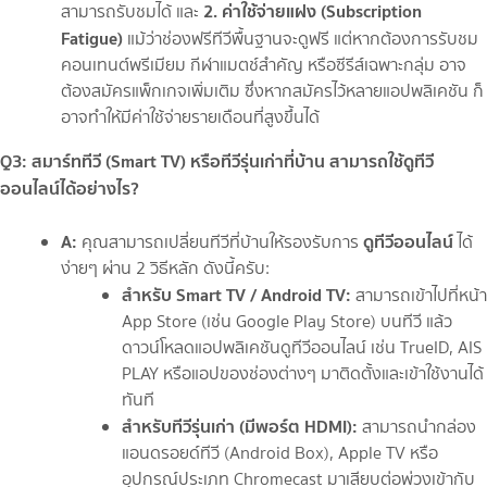
2. ค่าใช้จ่ายแฝง (Subscription
สามารถรับชมได้ และ
Fatigue)
แม้ว่าช่องฟรีทีวีพื้นฐานจะดูฟรี แต่หากต้องการรับชม
คอนเทนต์พรีเมียม กีฬาแมตช์สำคัญ หรือซีรีส์เฉพาะกลุ่ม อาจ
ต้องสมัครแพ็กเกจเพิ่มเติม ซึ่งหากสมัครไว้หลายแอปพลิเคชัน ก็
อาจทำให้มีค่าใช้จ่ายรายเดือนที่สูงขึ้นได้
Q3: สมาร์ททีวี (Smart TV) หรือทีวีรุ่นเก่าที่บ้าน สามารถใช้ดูทีวี
ออนไลน์ได้อย่างไร?
A:
ดูทีวีออนไลน์
คุณสามารถเปลี่ยนทีวีที่บ้านให้รองรับการ
ได้
ง่ายๆ ผ่าน 2 วิธีหลัก ดังนี้ครับ:
สำหรับ Smart TV / Android TV:
สามารถเข้าไปที่หน้า
App Store (เช่น Google Play Store) บนทีวี แล้ว
ดาวน์โหลดแอปพลิเคชันดูทีวีออนไลน์ เช่น TrueID, AIS
PLAY หรือแอปของช่องต่างๆ มาติดตั้งและเข้าใช้งานได้
ทันที
สำหรับทีวีรุ่นเก่า (มีพอร์ต HDMI):
สามารถนำกล่อง
แอนดรอยด์ทีวี (Android Box), Apple TV หรือ
อุปกรณ์ประเภท Chromecast มาเสียบต่อพ่วงเข้ากับ