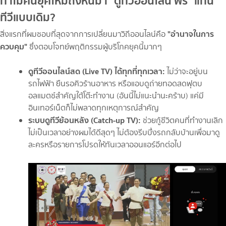
ทำไมคนยุคใหม่ถึงหันมา "ดูทีวีออนไลน์ ฟรี" แทน
ทีวีแบบเดิม?
"อำนาจในการ
สิ่งแรกที่ผมชอบที่สุดจากการเปลี่ยนมาวิถีออนไลน์คือ
ควบคุม"
ซึ่งตอบโจทย์พฤติกรรมผู้บริโภคยุคนี้มากๆ
ดูทีวีออนไลน์สด (Live TV) ได้ทุกที่ทุกเวลา:
ไม่ว่าจะอยู่บน
รถไฟฟ้า ยืนรอคิวร้านอาหาร หรือแอบดูถ่ายทอดสดฟุตบ
อลแมตช์สำคัญใต้โต๊ะทำงาน (อันนี้ไม่แนะนำนะคร้าบ) แค่มี
อินเทอร์เน็ตก็ไม่พลาดทุกเหตุการณ์สำคัญ
ระบบดูทีวีย้อนหลัง (Catch-up TV):
ช่วยกู้ชีวิตคนที่ทำงานเลิก
ไม่เป็นเวลาอย่างผมได้ดีสุดๆ ไม่ต้องรีบบึ่งรถกลับบ้านเพื่อมาดู
ละครหรือรายการโปรดให้ทันเวลาออนแอร์อีกต่อไป