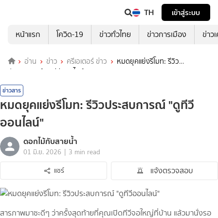
TH
เข้าสู่ระบบ
หน้าแรก
โควิด-19
ข่าวทั่วไทย
ข่าวการเมือง
ข่าว
อ่าน
ข่าว
ครีเอเตอร์ ข่าว
หมดยุคแย่งรีโมท: รีวิว
ประสบการณ์ "ดูทีวีออนไลน์"
ข่าวสาร
หมดยุคแย่งรีโมท: รีวิวประสบการณ์ "ดูทีวี
ออนไลน์"
ดอกไม้กับสายน้ำ
|
01 มิ.ย. 2026
3 min read
แจ้งตรวจสอบ
แชร์
สารภาพมาซะดีๆ ว่าครั้งสุดท้ายที่คุณเปิดทีวีจอใหญ่ที่บ้าน แล้วมานั่งรอ