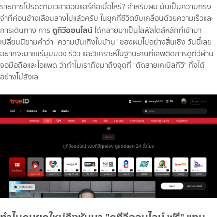
รายการโปรดตามเวลาออนแอร์คือเมื่อไหร่? สำหรับผม มันเป็นความทรง
จำที่ค่อนข้างเลือนลางไปแล้วครับ ในยุคที่ชีวิตขับเคลื่อนด้วยความเร็วและ
ดูทีวีออนไลน์
การเดินทาง การ
ได้กลายมาเป็นไลฟ์สไตล์หลักที่เข้ามา
เปลี่ยนนิยามคำว่า "ความบันเทิงในบ้าน" ของผมไปอย่างสิ้นเชิง วันนี้เลย
อยากจะมาแชร์มุมมอง รีวิว และวิเคราะห์ในฐานะคนที่เสพติดการดูทีวีผ่าน
จอมือถือและไอแพด ว่าทำไมเราถึงมาถึงจุดที่ "ตัดสายเคเบิลทีวี" ทิ้งได้
อย่างไม่ลังเล