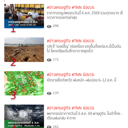
#ข่าวเศรษฐกิจ
#TNN ช่อง16
ราคาทองรูปพรรณวันนี้ 6 ส.ค. 2569 รวมทุกขนาด เช็
กราคาทองแท่งล่าสุด
1
296
#ข่าวเศรษฐกิจ
#TNN ช่อง16
UN ชี้ "เอลนีโญ" เร่งเครื่อง แรงขึ้นตั้งแต่ส.ค.นี้เป็นต้น
ไป โลกเตรียมรับศึกอากาศสุดขั้ว!
2
171
#ข่าวเศรษฐกิจ
#TNN ช่อง16
เปิดรายชื่อจังหวัด ฝนหนัก–ฝนน้อย 6–12 ส.ค. นี้
3
135
#ข่าวเศรษฐกิจ
#TNN ช่อง16
พยากรณ์อากาศวันนี้ 6 ส.ค. 69 พายุคูจิระ ไม่เข้าไทย -
เตือนฝนถล่ม 4 ภาค
161