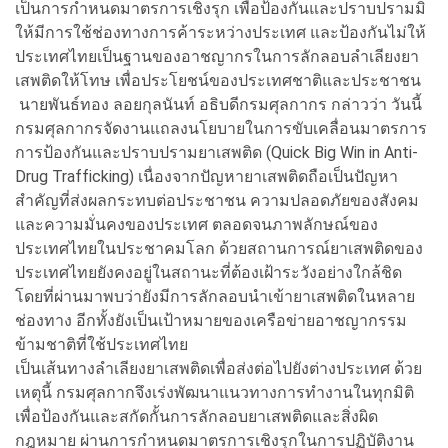
เป็นการกำหนดมาตรการเชิงรุก เพื่อป้องกันและปราบปรามมิ
ให้มีการใช้ช่องทางการค้าระหว่างประเทศ และป้องกันไม่ให้
ประเทศไทยเป็นฐานของอาชญากรในการลักลอบลำเลียงยา
เสพติดให้โทษ เพื่อประโยชน์ของประเทศชาติและประชาชน
นายพันธ์ทอง ลอยกุลนันท์ อธิบดีกรมศุลกากร กล่าวว่า วันนี้
กรมศุลกากรจัดงานแถลงนโยบายในการขับเคลื่อนมาตรการ
การป้องกันและปราบปรามยาเสพติด (Quick Big Win in Anti-
Drug Trafficking) เนื่องจากปัญหายาเสพติดถือเป็นปัญหา
สำคัญที่ส่งผลกระทบต่อประชาชน ความปลอดภัยของสังคม
และความมั่นคงของประเทศ ตลอดจนภาพลักษณ์ของ
ประเทศไทยในประชาคมโลก ด้วยสถานการณ์ยาเสพติดของ
ประเทศไทยยังคงอยู่ในสถานะที่ต้องเฝ้าระวังอย่างใกล้ชิด
โดยที่ผ่านมาพบว่ายังมีการลักลอบนำเข้ายาเสพติดในหลาย
ช่องทาง อีกทั้งยังเป็นเป้าหมายของเครือข่ายอาชญากรรม
ข้ามชาติที่ใช้ประเทศไทย
เป็นเส้นทางลำเลียงยาเสพติดเพื่อส่งต่อไปยังต่างประเทศ ด้วย
เหตุนี้ กรมศุลกากจึงเร่งพัฒนาแนวทางการทำงานในทุกมิติ
เพื่อป้องกันและสกัดกั้นการลักลอบยาเสพติดและสิ่งผิด
กฎหมาย ผ่านการกำหนดมาตรการเชิงรุกในการปฏิบัติงาน