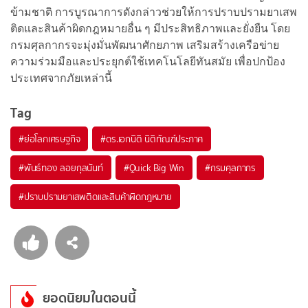
ข้ามชาติ การบูรณาการดังกล่าวช่วยให้การปราบปรามยาเสพ
ติดและสินค้าผิดกฎหมายอื่น ๆ มีประสิทธิภาพและยั่งยืน โดย
กรมศุลกากรจะมุ่งมั่นพัฒนาศักยภาพ เสริมสร้างเครือข่าย
ความร่วมมือและประยุกต์ใช้เทคโนโลยีทันสมัย เพื่อปกป้อง
ประเทศจากภัยเหล่านี้
Tag
#
ย่อโลกเศรษฐกิจ
#
ดร.เอกนิติ นิติทัณฑ์ประภาศ
#
พันธ์ทอง ลอยกุลนันท์
#
Quick Big Win
#
กรมศุลกากร
#
ปราบปรามยาเสพติดและสินค้าผิดกฎหมาย
ยอดนิยมในตอนนี้