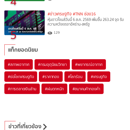
4
#ข่าวเศรษฐกิจ
#TNN ช่อง16
หุ้นดาวโจนส์วันนี้ 6 ส.ค. 2569 เพิ่มขึ้น 263.24 จุด รับ
ความหวังเจรจาอิหร่าน-สหรัฐ
5
129
แท็กยอดนิยม
#
สภาพอากาศ
#
กรมอุตุนิยมวิทยา
#
พยากรณ์อากาศ
#
ย่อโลกเศรษฐกิจ
#
ราคาทอง
#
โลกร้อน
#
เศรษฐกิจ
#
การตลาดเงินล้าน
#
ฝนตกหนัก
#
สมาคมค้าทองคำ
ข่าวที่เกี่ยวข้อง