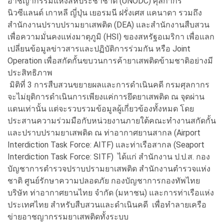
อาชญากรรมแห่งสหประชาชาติ (UNODC) ศุลกากร
นิวซีแลนด์ เกาหลี ญี่ปุ่น เยอรมนี ฝรั่งเศส แคนาดา รวมถึง
สำนักงานปราบปรามยาเสพติด (DEA) และสำนักงานสืบสวน
เพื่อความมั่นคงแห่งมาตุภูมิ (HSI) ของสหรัฐอเมริกา เพื่อแลก
เปลี่ยนข้อมูลข่าวสารและปฏิบัติการร่วมกัน หรือ Joint
Operation เพื่อสกัดกั้นขบวนการค้ายาเสพติดข้ามชาติอย่างมี
ประสิทธิภาพ
มิติที่ 3 การสืบสวนขยายผลและการดำเนินคดี กรมศุลกากร
จะไม่ยุติการดำเนินการเพียงแค่การยึดยาเสพติด ณ จุดผ่าน
แดนเท่านั้น แต่จะรวบรวมข้อมูลผู้เกี่ยวข้องทั้งหมด โดย
ประสานความร่วมมือกับหน่วยงานภายใต้คณะทำงานสกัดกั้น
และปราบปรามยาเสพติด ณ ท่าอากาศยานสากล (Airport
Interdiction Task Force: AITF) และท่าเรือสากล (Seaport
Interdiction Task Force: SITF) ได้แก่ สำนักงาน ป.ป.ส. กอง
บัญชาการตำรวจปราบปรามยาเสพติด สำนักงานตำรวจแห่ง
ชาติ ศูนย์รักษาความปลอดภัย กองบัญชาการกองทัพไทย
บริษัท ท่าอากาศยานไทย จำกัด (มหาชน) และการท่าเรือแห่ง
ประเทศไทย สำหรับสืบสวนและดำเนินคดี เพื่อทำลายเครือ
ข่ายอาชญากรรมยาเสพติดทั้งระบบ