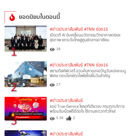
ยอดนิยมในตอนนี้
#ข่าวประชาสัมพันธ์
#TNN ช่อง16
เปิดเวที AI ขับเคลื่อนนวัตกรรมวิทยาศาสตร์และ
สุขภาพ ยกระดับไทยสู่ศูนย์กลางอาเซียน
1
18
#ข่าวประชาสัมพันธ์
#TNN ช่อง16
สยามดิสคัฟเวอรี่ ชวนค้นหาของขวัญวันแม่และเมนู
พิเศษ ตอบโจทย์ทุกไลฟ์สไตล์ในวันสำคัญ
2
17
#ข่าวประชาสัมพันธ์
แอป True iService โหลดทีเดียวจบ ครบทุกบริการ
พร้อมรับเน็ตฟรีดีต่อใจ ใช้งานสะดวกทั่วไทย!
3
5.3K
2
#ข่าวประชาสัมพันธ์