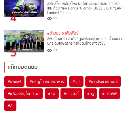
สู่สไตล์ใหม่อันไกลโพ้น บัซ ไลท์เยียร์ออกเดินทางครั้ง
ใหม่ ด้วย New Honda "Giorno+ BUZZ LIGHTYEAR"
4
Limited Edition
95
#ข่าวประชาสัมพันธ์
ซีพี แอ็กซ์ตร้า จัดตั้ง “ศูนย์เรียนรู้เกษตรบ้านโนนเขวา”
ยกระดับเกษตรกรไทยให้เติบโตอย่างยั่งยืน
5
23
แท็กยอดนิยม
#
ซีพีเอฟ
#
เจริญโภคภัณฑ์อาหาร
#
cpf
#
ข่าวประชาสัมพันธ์
#
เครือเจริญโภคภัณฑ์
#
ซีพี
#
ข่าววันนี้
#
ทรู
#
เครือซีพี
#
AI