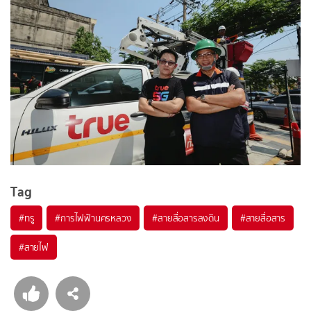
Tag
#
ทรู
#
การไฟฟ้านครหลวง
#
สายสื่อสารลงดิน
#
สายสื่อสาร
#
สายไฟ