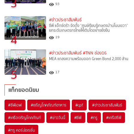
3
93
#ข่าวประชาสัมพันธ์
ซีพี แอ็กซ์ตร้า จัดตั้ง “ศูนย์เรียนรู้เกษตรบ้านโนนเขวา”
ยกระดับเกษตรกรไทยให้เติบโตอย่างยั่งยืน
4
19
#ข่าวประชาสัมพันธ์
#TNN ช่อง16
MEA แถลงความพร้อมออก Green Bond 2,000 ล้าน
5
17
แท็กยอดนิยม
#
ซีพีเอฟ
#
เจริญโภคภัณฑ์อาหาร
#
cpf
#
ข่าวประชาสัมพันธ์
#
เครือเจริญโภคภัณฑ์
#
ข่าววันนี้
#
ซีพี
#
ทรู
#
เครือซีพี
#
ทรู คอร์ปอเรชั่น