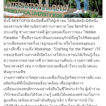
ทั้งนี้ NEXTOPIA ยังเปิดพื้นที่ให้ผู้เข้าชม ได้สัมผัสอีกมิติหนึ่ง
ของธรรมชาติผ่านนิทรรศการภาพถ่าย โดย จิตรทิวัส พร
ประเสริฐ ช่างภาพสารคดี ผู้ถ่ายทอดเรื่องราวของ “Hidden
Paradise ” พื้นที่ธรรมชาตินอกเขตอนุรักษ์ที่อยู่ใกล้ชิดมนุษย์
มากเสียจนหลายครั้งอาจถูกมองข้าม หรือไม่เคยหยุดมอง
อย่างลึกซึ้ง รวมถึง Workshop : “Crafting for the Planet” เวิร์
กชอปเชิงสร้างสรรค์ที่เปิดโอกาสให้ประชาชนได้เรียนรู้เรื่อง
ความหลากหลายทางชีวภาพผ่านงานศิลปะ งานคราฟต์ และ
วิทยาศาสตร์ เช่น การจัดสวนขวดเพื่อเข้าใจระบบนิเวศและ
พันธุกรรมพืช
งานคราฟต์จากวัสดุทางทะเลเพื่อเรียนรู้ทรัพยากรชายฝั่ง และ
ผลิตภัณฑ์ที่เป็นมิตรต่อสิ่งแวดล้อม เพื่อปลูกฝังการ
เปลี่ยนแปลงพฤติกรรมอย่างยั่งยืนในชีวิตประจำวัน ผู้เข้าร่วม
เวิร์กชอปไม่เพียงได้รับความรู้ แต่ยังได้แสดงเจตจำนงในการ
ดูแลสิ่งแวดล้อม ผ่านคำมั่นสัญญาเล็ก ๆ ที่สามารถนำไป
ปฏิบัติจริง สะท้อนแนวคิดว่า “การเปลี่ยนโลก เริ่มต้นได้จาก