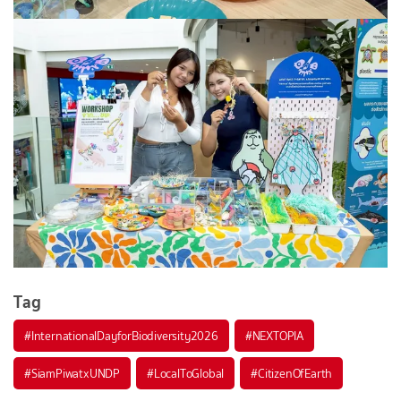
Tag
#
InternationalDayforBiodiversity2026
#
NEXTOPIA
#
SiamPiwatxUNDP
#
LocalToGlobal
#
CitizenOfEarth