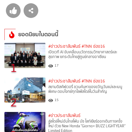
ยอดนิยมในตอนนี้
#ข่าวประชาสัมพันธ์
#TNN ช่อง16
เปิดเวที AI ขับเคลื่อนนวัตกรรมวิทยาศาสตร์และ
สุขภาพ ยกระดับไทยสู่ศูนย์กลางอาเซียน
1
17
#ข่าวประชาสัมพันธ์
#TNN ช่อง16
สยามดิสคัฟเวอรี่ ชวนค้นหาของขวัญวันแม่และเมนู
พิเศษ ตอบโจทย์ทุกไลฟ์สไตล์ในวันสำคัญ
2
15
#ข่าวประชาสัมพันธ์
สู่สไตล์ใหม่อันไกลโพ้น บัซ ไลท์เยียร์ออกเดินทางครั้ง
ใหม่ ด้วย New Honda "Giorno+ BUZZ LIGHTYEAR"
Limited Edition