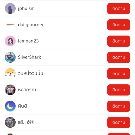
jphuism
ติดตาม
dailyjourney
ติดตาม
iamnan23
ติดตาม
SilverShark
ติดตาม
วันหนึ่งวันนั้น
ติดตาม
หงส์ดรุณ
ติดตาม
ฝันดี
ติดตาม
แอ๊ะแอ๋🤪
ติดตาม