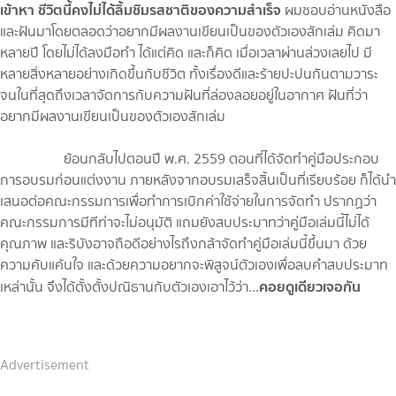
เข้าหา ชีวิตนี้คงไม่ได้ลิ้มชิมรสชาติของความสำเร็จ
ผมชอบอ่านหนังสือ
และฝันมาโดยตลอดว่าอยากมีผลงานเขียนเป็นของตัวเองสักเล่ม คิดมา
หลายปี โดยไม่ได้ลงมือทำ ได้แต่คิด และก็คิด เมื่อเวลาผ่านล่วงเลยไป มี
หลายสิ่งหลายอย่างเกิดขึ้นกับชีวิต ทั้งเรื่องดีและร้ายปะปนกันตามวาระ
จนในที่สุดถึงเวลาจัดการกับความฝันที่ล่องลอยอยู่ในอากาศ ฝันที่ว่า
อยากมีผลงานเขียนเป็นของตัวเองสักเล่ม
ย้อนกลับไปตอนปี พ.ศ. 2559 ตอนที่ได้จัดทำคู่มือประกอบ
การอบรมก่อนแต่งงาน ภายหลังจากอบรมเสร็จสิ้นเป็นที่เรียบร้อย ก็ได้นำ
เสนอต่อคณะกรรมการเพื่อทำการเบิกค่าใช้จ่ายในการจัดทำ ปรากฏว่า
คณะกรรมการมีทีท่าจะไม่อนุมัติ แถมยังสบประมาทว่าคู่มือเล่มนี้ไม่ได้
คุณภาพ และริบังอาจถือดีอย่างไรถึงกล้าจัดทำคู่มือเล่มนี้ขึ้นมา ด้วย
ความคับแค้นใจ และด้วยความอยากจะพิสูจน์ตัวเองเพื่อลบคำสบประมาท
คอยดูเดียวเจอกัน
เหล่านั้น จึงได้ตั้งตั้งปณิธานกับตัวเองเอาไว้ว่า...
Advertisement