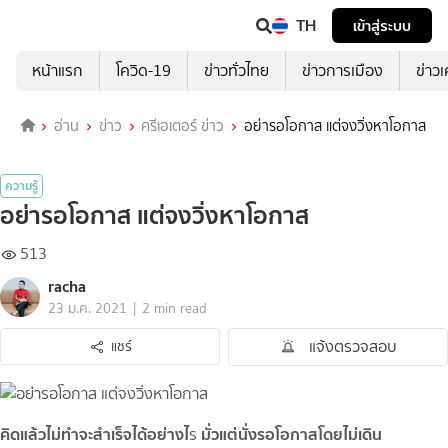
TH
เข้าสู่ระบบ
หน้าแรก
โควิด-19
ข่าวทั่วไทย
ข่าวการเมือง
ข่าว
อ่าน
ข่าว
ครีเอเตอร์ ข่าว
อย่ารอโอกาส แต่จงวิ่งหาโอกาส
ความรู้
อย่ารอโอกาส แต่จงวิ่งหาโอกาส
513
racha
|
23 ม.ค. 2021
2 min read
แจ้งตรวจสอบ
แชร์
คิดแล้วไม่ทำจะสำเร็จได้อย่างไ
มั่วแต่นั่งรอโอกาสโดยไม่เดิน
ร