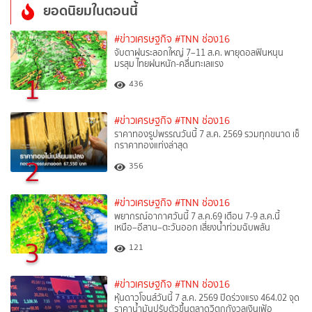
ยอดนิยมในตอนนี้
#ข่าวเศรษฐกิจ
#TNN ช่อง16
จับตาฝนระลอกใหญ่ 7–11 ส.ค. พายุดอลฟินหนุน
มรสุม ไทยฝนหนัก-คลื่นทะเลแรง
1
436
#ข่าวเศรษฐกิจ
#TNN ช่อง16
ราคาทองรูปพรรณวันนี้ 7 ส.ค. 2569 รวมทุกขนาด เช็
กราคาทองแท่งล่าสุด
2
356
#ข่าวเศรษฐกิจ
#TNN ช่อง16
พยากรณ์อากาศวันนี้ 7 ส.ค.69 เตือน 7-9 ส.ค.นี้
เหนือ–อีสาน–ตะวันออก เสี่ยงน้ำท่วมฉับพลัน
3
121
#ข่าวเศรษฐกิจ
#TNN ช่อง16
หุ้นดาวโจนส์วันนี้ 7 ส.ค. 2569 ปิดร่วงแรง 464.02 จุด
ราคาน้ำมันปรับตัวขึ้นตลาดวิตกกังวลเงินเฟ้อ