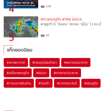
4
108
#ข่าวเศรษฐกิจ
#TNN ช่อง16
พายุลูกที่ 15 “จันหอม” จ่อถล่ม “ญี่ปุ่น” 11 ส.ค.นี้
5
86
แท็กยอดนิยม
#
สภาพอากาศ
#
กรมอุตุนิยมวิทยา
#
พยากรณ์อากาศ
#
ย่อโลกเศรษฐกิจ
#
ฝนตก
#
คาดการณ์อากาศ
#
การตลาดเงินล้าน
#
ทองคำ
#
ราคาทองวันนี้
#
เศรษฐกิจ