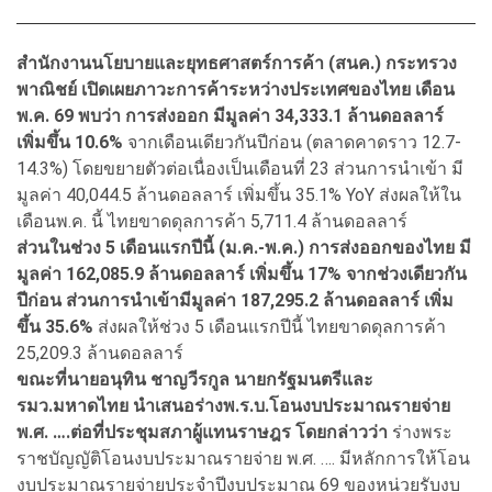
สำนักงานนโยบายและยุทธศาสตร์การค้า (สนค.) กระทรวง
พาณิชย์ เปิดเผยภาวะการค้าระหว่างประเทศของไทย เดือน
พ.ค. 69 พบว่า การส่งออก มีมูลค่า 34,333.1 ล้านดอลลาร์
เพิ่มขึ้น 10.6%
จากเดือนเดียวกันปีก่อน (ตลาดคาดราว 12.7-
14.3%) โดยขยายตัวต่อเนื่องเป็นเดือนที่ 23 ส่วนการนำเข้า มี
มูลค่า 40,044.5 ล้านดอลลาร์ เพิ่มขึ้น 35.1% YoY ส่งผลให้ใน
เดือนพ.ค. นี้ ไทยขาดดุลการค้า 5,711.4 ล้านดอลลาร์
ส่วนในช่วง 5 เดือนแรกปีนี้ (ม.ค.-พ.ค.) การส่งออกของไทย มี
มูลค่า 162,085.9 ล้านดอลลาร์ เพิ่มขึ้น 17% จากช่วงเดียวกัน
ปีก่อน ส่วนการนำเข้ามีมูลค่า 187,295.2 ล้านดอลลาร์ เพิ่ม
ขึ้น 35.6%
ส่งผลให้ช่วง 5 เดือนแรกปีนี้ ไทยขาดดุลการค้า
25,209.3 ล้านดอลลาร์
ขณะที่นายอนุทิน ชาญวีรกูล นายกรัฐมนตรีและ
รมว.มหาดไทย นำเสนอร่างพ.ร.บ.โอนงบประมาณรายจ่าย
พ.ศ. ….ต่อที่ประชุมสภาผู้แทนราษฎร โดยกล่าวว่า
ร่างพระ
ราชบัญญัติโอนงบประมาณรายจ่าย พ.ศ. …. มีหลักการให้โอน
งบประมาณรายจ่ายประจำปีงบประมาณ 69 ของหน่วยรับงบ